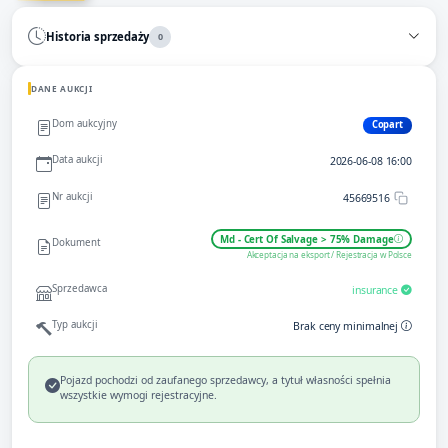
Historia sprzedaży
0
DANE AUKCJI
Dom aukcyjny
Copart
Data aukcji
2026-06-08 16:00
Nr aukcji
45669516
Md - Cert Of Salvage > 75% Damage
Dokument
Akceptacja na eksport / Rejestracja w Polsce
Sprzedawca
insurance
Typ aukcji
Brak ceny minimalnej
Pojazd pochodzi od zaufanego sprzedawcy, a tytuł własności spełnia
wszystkie wymogi rejestracyjne.