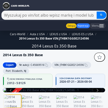
🔍
Menu
Zaloguj
Rejestracja
Cars-World
/
Auta z USA
/
LEXUS z USA
/
LEXUS ES z USA
/
2014 Lexus Es 350 Base VIN:JTHBK1GG0E2124596
2014 Lexus Es 350 Base
2014 Lexus Es 350 Base
Copart
Nr aukcji: C-45669516
VIN: JTHBK1GG0E2124596
Port: Elizabeth, NJ
SZACOWANA DATA DOSTAWY
SZACOWANA FINALNA CENA
2026-07-21 – 2026-08-04
2 812 – 5 812 $
360°
ZAKOŃCZONA
1 / 12