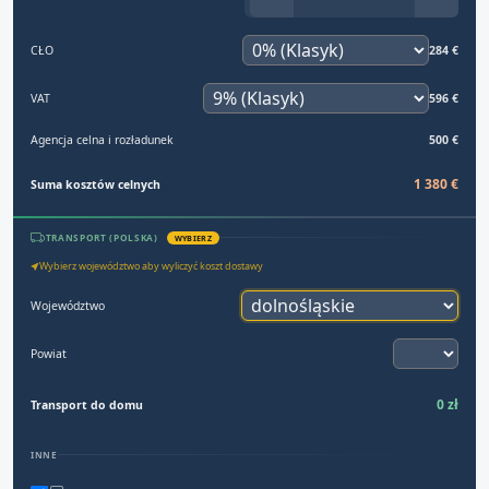
CŁO
284 €
VAT
596 €
Agencja celna i rozładunek
500 €
1 380 €
Suma kosztów celnych
TRANSPORT (POLSKA)
WYBIERZ
Wybierz województwo aby wyliczyć koszt dostawy
Województwo
Powiat
0 zł
Transport do domu
INNE