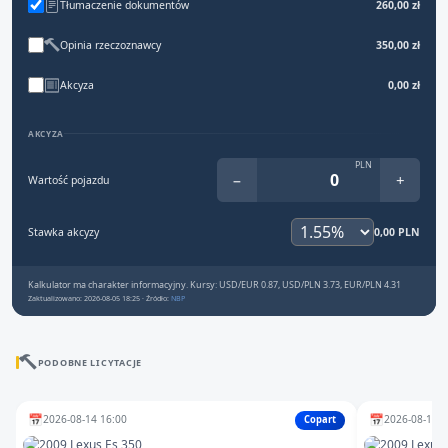
Tłumaczenie dokumentów
260,00 zł
Opinia rzeczoznawcy
350,00 zł
Akcyza
0,00 zł
AKCYZA
PLN
−
+
Wartość pojazdu
Stawka akcyzy
0,00 PLN
Kalkulator ma charakter informacyjny. Kursy: USD/EUR 0.87, USD/PLN 3.73, EUR/PLN 4.31
Zaktualizowano: 2026-08-05 18:25 · Źródło:
NBP
PODOBNE LICYTACJE
📅
📅
2026-08-14 16:00
2026-08-10 1
Copart