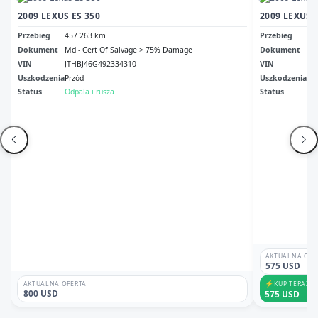
2009 LEXUS ES 350
2009 LEXUS 
Przebieg
457 263 km
Przebieg
2 
Dokument
Md - Cert Of Salvage > 75% Damage
Dokument
Sal
VIN
JTHBJ46G492334310
VIN
JT
Uszkodzenia
Przód
Uszkodzenia
Le
Status
Odpala i rusza
Status
Ni
AKTUALNA OFE
575 USD
⚡
KUP TERAZ
AKTUALNA OFERTA
800 USD
575 USD