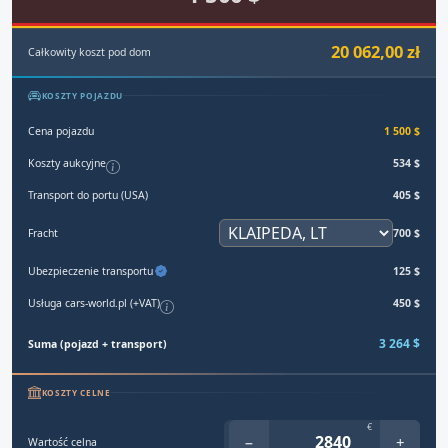
20 062,00 zł
Całkowity koszt pod dom
KOSZTY POJAZDU
Cena pojazdu
1 500 $
Koszty aukcyjne
534 $
Transport do portu (USA)
405 $
Fracht
700 $
Ubezpieczenie transportu
125 $
Usługa cars-world.pl (+VAT)
450 $
3 264 $
Suma (pojazd + transport)
KOSZTY CELNE
€
−
+
Wartość celna