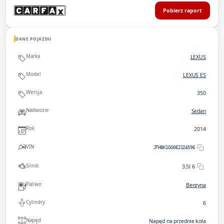
Pobierz raport
DANE POJAZDU
Marka
LEXUS
Model
LEXUS ES
Wersja
350
Nadwozie
Sedan
Rok
2014
VIN
JTHBK1GG0E2124596
Silnik
3.5l 6
Paliwo
Benzyna
Cylindry
6
Napęd
Napęd na przednie koła