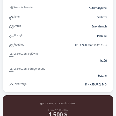
Skrzynia biegów
Automatyczna
Kolor
Srebrny
Status
Brak danych
Kluczyki
Posiada
Przebieg
120 174,0 mil
(193 401,0 km)
Uszkodzenia główne
Przód
Uszkodzenia drugorzędne
boczne
Lokalizacja
FINKSBURG, MD
LICYTACJA ZAKOŃCZONA
FINALNA OFERTA
1 500 $