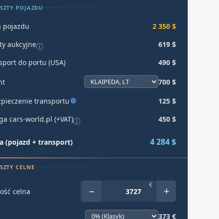
SZTY POJAZDU
 pojazdu
2 350 $
ty aukcyjne
619 $
sport do portu (USA)
490 $
ht
700 $
pieczenie transportu
125 $
ga cars-world.pl (+VAT)
450 $
4 284 $
 (pojazd + transport)
SZTY CELNE
€
−
+
ość celna
373 €