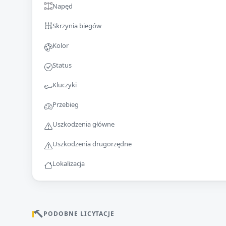
Napęd
Skrzynia biegów
Kolor
Status
Kluczyki
Przebieg
Uszkodzenia główne
Uszkodzenia drugorzędne
Lokalizacja
PODOBNE LICYTACJE