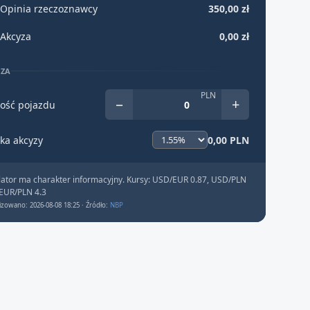
Opinia rzeczoznawcy
350,00 zł
Akcyza
0,00 zł
YZA
PLN
−
+
ość pojazdu
ka akcyzy
0,00 PLN
lator ma charakter informacyjny. Kursy: USD/EUR 0.87, USD/PLN
 EUR/PLN 4.3
izowano: 2026-08-08 18:25 · Źródło:
NBP