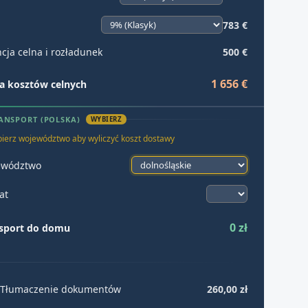
783 €
cja celna i rozładunek
500 €
1 656 €
 kosztów celnych
ANSPORT (POLSKA)
WYBIERZ
ierz województwo aby wyliczyć koszt dostawy
ewództwo
at
0 zł
sport do domu
Tłumaczenie dokumentów
260,00 zł