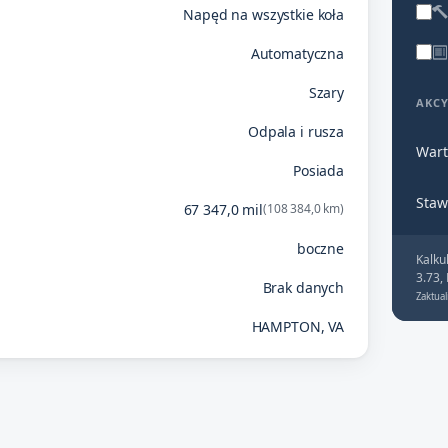
Napęd na wszystkie koła
Automatyczna
Szary
AKC
Odpala i rusza
Wart
Posiada
Staw
67 347,0 mil
(108 384,0 km)
boczne
Kalku
3.73,
Brak danych
Zaktual
HAMPTON, VA