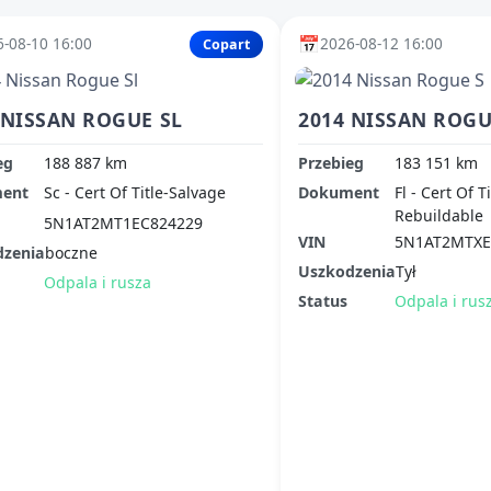
📅
-08-10 16:00
2026-08-12 16:00
Copart
 NISSAN ROGUE SL
2014 NISSAN ROGU
eg
188 887 km
Przebieg
183 151 km
ent
Sc - Cert Of Title-Salvage
Dokument
Fl - Cert Of T
Rebuildable
5N1AT2MT1EC824229
VIN
5N1AT2MTXE
dzenia
boczne
Uszkodzenia
Tył
Odpala i rusza
Status
Odpala i rus