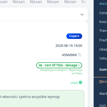
KO
Cena
Kosz
Tran
Copart
Frac
2026-06-16 16:00
Ubez
45666966
Usłu
Va - Cert Of Title - Salvage
Suma
Akceptacja na eksport / Rejestracja
w Polsce
KO
usaa
Wart
ł własności spełnia wszystkie wymogi
CŁO