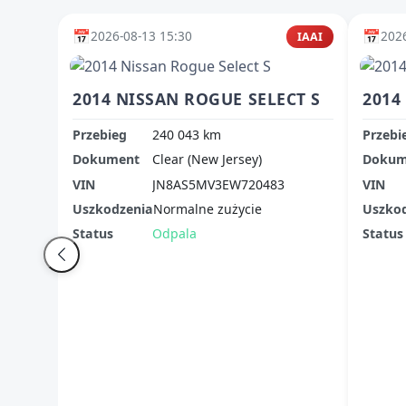
📅
📅
2026-08-13 15:30
2026
IAAI
2014 NISSAN ROGUE SELECT S
2014
Przebieg
240 043 km
Przebi
Dokument
Clear (New Jersey)
Dokum
VIN
JN8AS5MV3EW720483
VIN
Uszkodzenia
Normalne zużycie
Uszko
Status
Odpala
Status