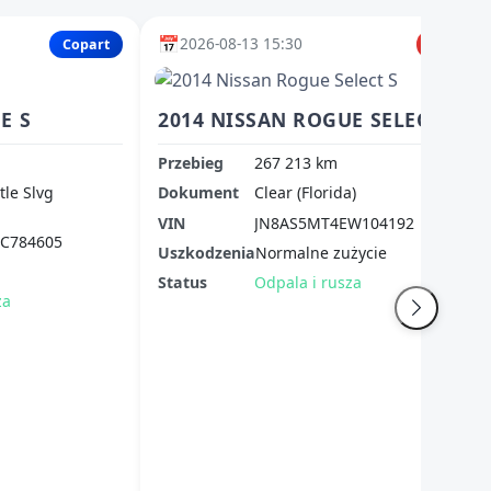
📅
2026-08-13 15:30
Copart
IAAI
E S
2014 NISSAN ROGUE SELECT S
Przebieg
267 213 km
itle Slvg
Dokument
Clear (Florida)
VIN
JN8AS5MT4EW104192
C784605
Uszkodzenia
Normalne zużycie
Status
Odpala i rusza
za