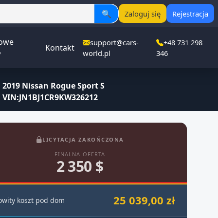
🔍
Zaloguj się
Rejestracja
owe
support@cars-
+48 731 298
Kontakt
▾
world.pl
346
2019 Nissan Rogue Sport S
VIN:JN1BJ1CR9KW326212
LICYTACJA ZAKOŃCZONA
FINALNA OFERTA
2 350 $
25 039,00 zł
owity koszt pod dom