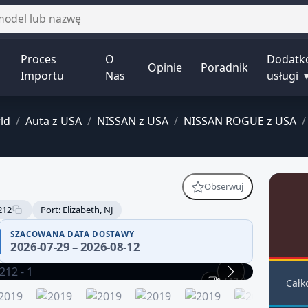
Proces
O
Dodatk
Opinie
Poradnik
Importu
Nas
usługi
ld
/
Auta z USA
/
NISSAN z USA
/
NISSAN ROGUE z USA
/
Obserwuj
212
Port: Elizabeth, NJ
SZACOWANA DATA DOSTAWY
2026-07-29 – 2026-08-12
1 / 13
Całk