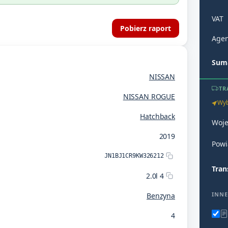
VAT
Pobierz raport
Agen
Suma
NISSAN
TR
NISSAN ROGUE
Wyb
Hatchback
Woj
2019
Powi
JN1BJ1CR9KW326212
Tran
2.0l 4
INNE
Benzyna
4