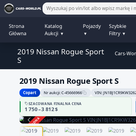
Strona
Katalog
Pojazdy
Szybkie
Główna
Aukcji
▾
▾
Filtry
▾
2019 Nissan Rogue Sport
Cars-Wor
S
2019 Nissan Rogue Sport S
Copart
Nr aukcji: C-45666966
VIN: JN1BJ1CR9KW326
SZACOWANA FINALNA CENA
1 750 – 3 812 $
ZAKOŃCZONA