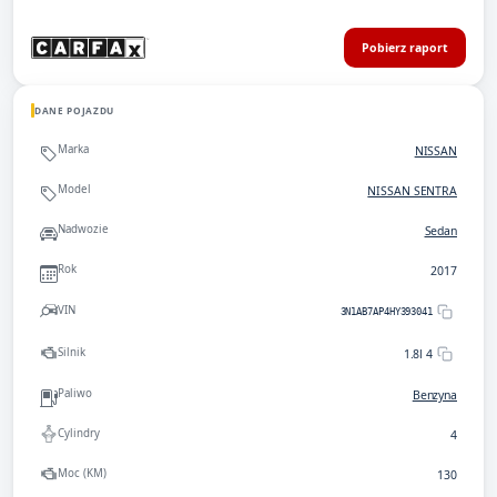
Pobierz raport
DANE POJAZDU
Marka
NISSAN
Model
NISSAN SENTRA
Nadwozie
Sedan
Rok
2017
VIN
3N1AB7AP4HY393041
Silnik
1.8l 4
Paliwo
Benzyna
Cylindry
4
Moc (KM)
130