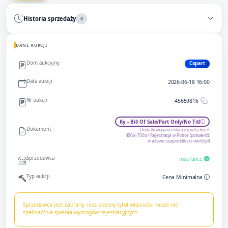
Historia sprzedaży
0
DANE AUKCJI
Dom aukcyjny
Copart
Data aukcji
2026-06-18 16:00
Nr aukcji
45659816
Ky - Bill Of Sale/Part Only/No Titl
Dokument
Dodatkowa procedura exportu koszt
450$-700$ / Rejestracja w Polsce (potwierdź
mailowo:
support@cars-world.pl
)
Sprzedawca
insurance
Typ aukcji
Cena Minimalna
Sprzedawca jest zaufany, lecz obecny tytuł własności może nie
spełniać/nie spełnia wymogów rejestracyjnych.