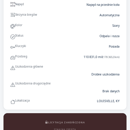
Napęd
Napęd na przednie koła
Skrzynia biegów
Automatyczna
Kolor
Szary
Status
Odpala i rusza
Kluczyki
Posiada
Przebieg
110 831,0 mil
(178 365,0 km)
Uszkodzenia główne
Drobne uszkodzenia
Uszkodzenia drugorzędne
Brak danych
Lokalizacja
LOUISVILLE, KY
LICYTACJA ZAKOŃCZONA
FINALNA OFERTA