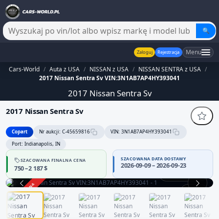
🔍
Menu
Zaloguj
Rejestracja
Cars-World
/
Auta z USA
/
NISSAN z USA
/
NISSAN SENTRA z USA
/
2017 Nissan Sentra Sv VIN:3N1AB7AP4HY393041
2017 Nissan Sentra Sv
2017 Nissan Sentra Sv
Copart
Nr aukcji: C-45659816
VIN: 3N1AB7AP4HY393041
Port: Indianapolis, IN
SZACOWANA DATA DOSTAWY
SZACOWANA FINALNA CENA
2026-09-09 – 2026-09-23
750 – 2 187 $
Praca silnika
ZAKOŃCZONA
1 / 12