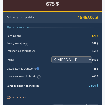
675 $
16 467,00 zł
Całkowity koszt pod dom
KOSZTY POJAZDU
Cena pojazdu
675 $
Koszty aukcyjne
359 $
Transport do portu (USA)
455 $
Fracht
915 $
Ubezpieczenie transportu
125 $
Usługa cars-world.pl (+VAT)
450 $
2 529 $
Suma (pojazd + transport)
KOSZTY CELNE