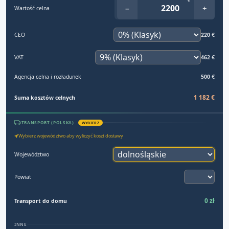
€
−
+
Wartość celna
CŁO
220 €
VAT
462 €
Agencja celna i rozładunek
500 €
1 182 €
Suma kosztów celnych
TRANSPORT (POLSKA)
WYBIERZ
Wybierz województwo aby wyliczyć koszt dostawy
Województwo
Powiat
0 zł
Transport do domu
INNE