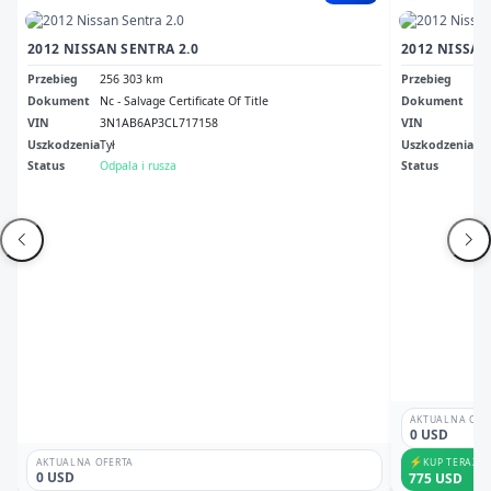
2012 NISSAN SENTRA 2.0
2012 NISSAN
Przebieg
256 303 km
Przebieg
23
Dokument
Nc - Salvage Certificate Of Title
Dokument
Ped
VIN
3N1AB6AP3CL717158
VIN
3N
Uszkodzenia
Tył
Uszkodzenia
No
Status
Odpala i rusza
Status
Odp
AKTUALNA OFE
0 USD
⚡
KUP TERAZ
AKTUALNA OFERTA
0 USD
775 USD