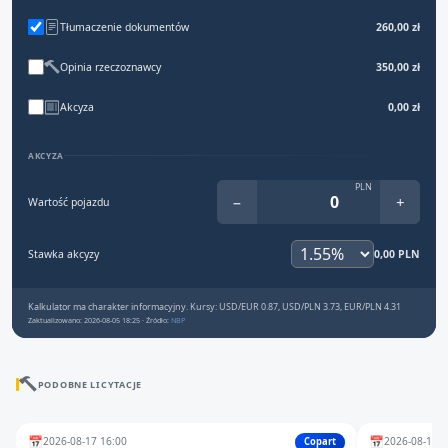
Tłumaczenie dokumentów
260,00 zł
Opinia rzeczoznawcy
350,00 zł
Akcyza
0,00 zł
AKCYZA
PLN
−
+
Wartość pojazdu
Stawka akcyzy
0,00 PLN
Kalkulator ma charakter informacyjny. Kursy: USD/EUR 0.87, USD/PLN 3.73, EUR/PLN 4.31
Zaktualizowano: 2026-08-05 18:25 · Źródło:
NBP
PODOBNE LICYTACJE
📅
📅
2026-08-17 16:00
2026-08-10 1
Copart