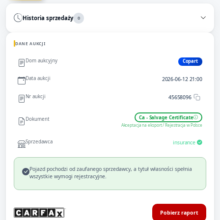
Historia sprzedaży
0
DANE AUKCJI
Dom aukcyjny
Copart
Data aukcji
2026-06-12 21:00
Nr aukcji
45658096
Ca - Salvage Certificate
Dokument
Akceptacja na eksport / Rejestracja w Polsce
Sprzedawca
insurance
Pojazd pochodzi od zaufanego sprzedawcy, a tytuł własności spełnia
wszystkie wymogi rejestracyjne.
Pobierz raport