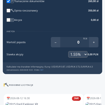
Tłumaczenie dokumentów
260,00 zł
Opinia rzeczoznawcy
350,00 zł
Akcyza
0,00 zł
AKCYZA
PLN
−
+
Wartość pojazdu
Stawka akcyzy
0,00 PLN
Kalkulator ma charakter informacyjny. Kursy: USD/EUR 0.87, USD/PLN 3.73, EUR/PLN 4.3
Zaktualizowano: 2026-08-08 18:25 · Źródło:
NBP
PODOBNE LICYTACJE
📅
📅
2026-08-12 16:30
2026-08-10 2
IAAI