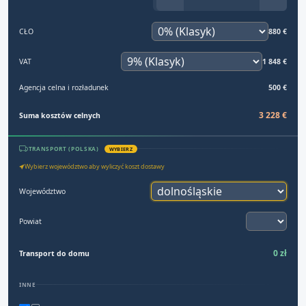
CŁO
880 €
VAT
1 848 €
Agencja celna i rozładunek
500 €
3 228 €
Suma kosztów celnych
TRANSPORT (POLSKA)
WYBIERZ
Wybierz województwo aby wyliczyć koszt dostawy
Województwo
Powiat
0 zł
Transport do domu
INNE