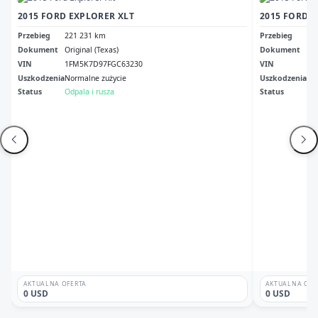
2015 FORD EXPLORER XLT
2015 FORD 
Przebieg
221 231 km
Przebieg
28
Dokument
Original (Texas)
Dokument
Or 
VIN
1FM5K7D97FGC63230
VIN
1F
Uszkodzenia
Normalne zużycie
Uszkodzenia
Pr
Status
Odpala i rusza
Status
Od
AKTUALNA OFERTA
AKTUALNA OFE
0 USD
0 USD