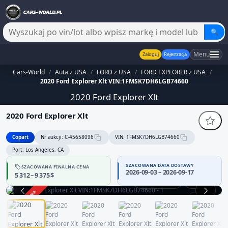
🔍
Menu
Zaloguj
Rejestracja
Cars-World
/
Auta z USA
/
FORD z USA
/
FORD EXPLORER z USA
/
2020 Ford Explorer Xlt VIN:1FMSK7DH6LGB74660
2020 Ford Explorer Xlt
2020 Ford Explorer Xlt
Copart
Nr aukcji: C-45658096
VIN: 1FMSK7DH6LGB74660
Port: Los Angeles, CA
SZACOWANA DATA DOSTAWY
SZACOWANA FINALNA CENA
2026-09-03 – 2026-09-17
5 312 – 9 375 $
Praca silnika
360°
ZAKOŃCZONA
1 / 13