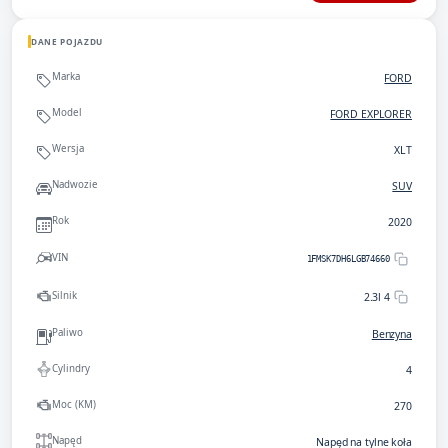
DANE POJAZDU
Marka
FORD
Model
FORD EXPLORER
Wersja
XLT
Nadwozie
SUV
Rok
2020
VIN
1FMSK7DH6LGB74660
Silnik
2.3l 4
Paliwo
Benzyna
Cylindry
4
Moc (KM)
270
Napęd
Napęd na tylne koła