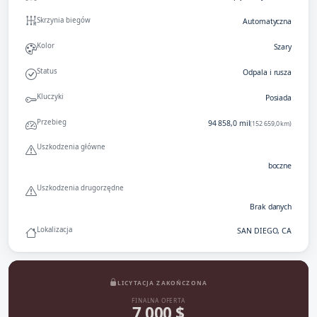
Skrzynia biegów
Automatyczna
Kolor
Szary
Status
Odpala i rusza
Kluczyki
Posiada
Przebieg
94 858,0 mil
(152 659,0 km)
Uszkodzenia główne
boczne
Uszkodzenia drugorzędne
Brak danych
Lokalizacja
SAN DIEGO, CA
LICYTACJA ZAKOŃCZONA
FINALNA OFERTA
7 000 $