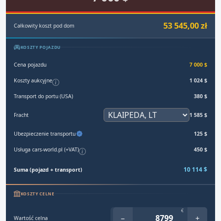
53 545,00 zł
Całkowity koszt pod dom
KOSZTY POJAZDU
Cena pojazdu
7 000 $
Koszty aukcyjne
1 024 $
Transport do portu (USA)
380 $
Fracht
1 585 $
Ubezpieczenie transportu
125 $
Usługa cars-world.pl (+VAT)
450 $
10 114 $
Suma (pojazd + transport)
KOSZTY CELNE
€
−
+
Wartość celna