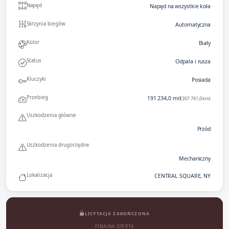
Napęd
Napęd na wszystkie koła
Skrzynia biegów
Automatyczna
Kolor
Biały
Status
Odpala i rusza
Kluczyki
Posiada
Przebieg
191 234,0 mil
(307 761,0 km)
Uszkodzenia główne
Przód
Uszkodzenia drugorzędne
Mechaniczny
Lokalizacja
CENTRAL SQUARE, NY
LICYTACJA ZAKOŃCZONA
FINALNA OFERTA