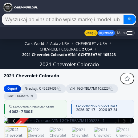
🔍
Menu
Zaloguj
Rejestracja
Cars-World
/
Auta z USA
/
CHEVROLET z USA
/
CHEVROLET COLORADO z USA
/
2021 Chevrolet Colorado VIN:1GCHTBEA7M1105223
2021 Chevrolet Colorado
2021 Chevrolet Colorado
Copart
Nr aukcji: C-45639436
VIN: 1GCHTBEA7M1105223
Port: Elizabeth, NJ
SZACOWANA DATA DOSTAWY
SZACOWANA FINALNA CENA
2026-07-17 – 2026-07-31
4 062 – 7 500 $
ZAKOŃCZONA
1 / 12