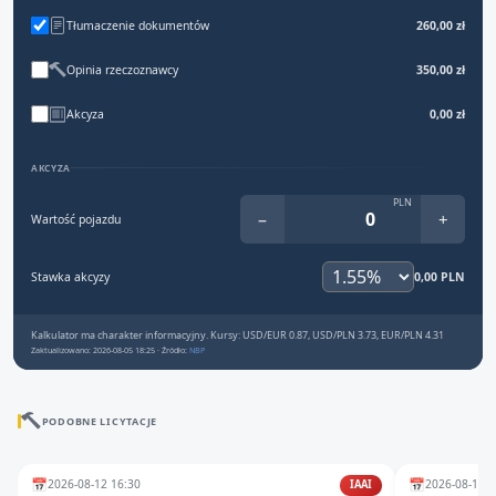
Tłumaczenie dokumentów
260,00 zł
Opinia rzeczoznawcy
350,00 zł
Akcyza
0,00 zł
AKCYZA
PLN
−
+
Wartość pojazdu
Stawka akcyzy
0,00 PLN
Kalkulator ma charakter informacyjny. Kursy: USD/EUR 0.87, USD/PLN 3.73, EUR/PLN 4.31
Zaktualizowano: 2026-08-05 18:25 · Źródło:
NBP
PODOBNE LICYTACJE
📅
📅
2026-08-12 16:30
2026-08-12 1
IAAI