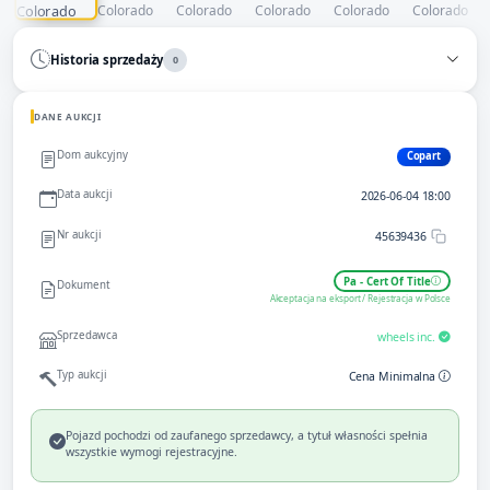
Historia sprzedaży
0
DANE AUKCJI
Dom aukcyjny
Copart
Data aukcji
2026-06-04 18:00
Nr aukcji
45639436
Pa - Cert Of Title
Dokument
Akceptacja na eksport / Rejestracja w Polsce
Sprzedawca
wheels inc.
Typ aukcji
Cena Minimalna
Pojazd pochodzi od zaufanego sprzedawcy, a tytuł własności spełnia
wszystkie wymogi rejestracyjne.