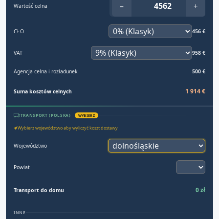
−
+
Wartość celna
CŁO
456 €
VAT
958 €
Agencja celna i rozładunek
500 €
1 914 €
Suma kosztów celnych
TRANSPORT (POLSKA)
WYBIERZ
Wybierz województwo aby wyliczyć koszt dostawy
Województwo
Powiat
0 zł
Transport do domu
INNE