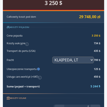
3 250 $
29 748,00 zł
Całkowity koszt pod dom
KOSZTY POJAZDU
Cena pojazdu
3 250 $
Koszty aukcyjne
734 $
Transport do portu (USA)
435 $
Fracht
700 $
Ubezpieczenie transportu
125 $
Usługa cars-world.pl (+VAT)
450 $
5 244 $
Suma (pojazd + transport)
KOSZTY CELNE
€