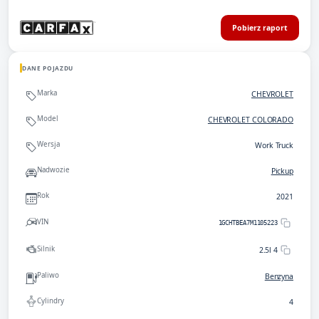
Pobierz raport
DANE POJAZDU
Marka
CHEVROLET
Model
CHEVROLET COLORADO
Wersja
Work Truck
Nadwozie
Pickup
Rok
2021
VIN
1GCHTBEA7M1105223
Silnik
2.5l 4
Paliwo
Benzyna
Cylindry
4