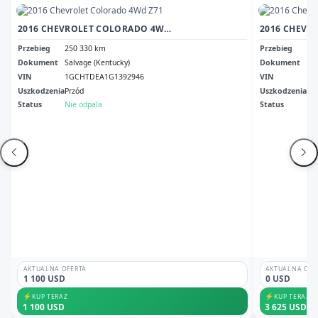
2016 CHEVROLET COLORADO 4WD Z71
Przebieg
250 330 km
Przebieg
30
Dokument
Salvage (Kentucky)
Dokument
Cle
VIN
1GCHTDEA1G1392946
VIN
1G
Uszkodzenia
Przód
Uszkodzenia
No
Status
Nie odpala
Status
Odp
AKTUALNA OFERTA
AKTUALNA OFE
1 100 USD
0 USD
⚡
⚡
KUP TERAZ
KUP TERAZ
1 100 USD
3 625 USD