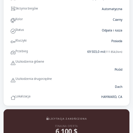
Skrzynia biegów
Automatyczna
Kolor
Czarny
Status
Odpala i rusza
Kluczyki
Posiada
Przebieg
69 503,0 mil
(111 854,0 km)
Uszkodzenia główne
Przód
Uszkodzenia drugorzędne
Dach
Lokalizacja
HAYWARD, CA
LICYTACJA ZAKOŃCZONA
FINALNA OFERTA
6 100 $