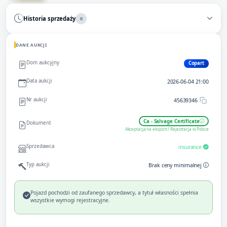
Historia sprzedaży
0
DANE AUKCJI
Dom aukcyjny
Copart
Data aukcji
2026-06-04 21:00
Nr aukcji
45639346
Ca - Salvage Certificate
Dokument
Akceptacja na eksport / Rejestracja w Polsce
Sprzedawca
insurance
Typ aukcji
Brak ceny minimalnej
Pojazd pochodzi od zaufanego sprzedawcy, a tytuł własności spełnia
wszystkie wymogi rejestracyjne.