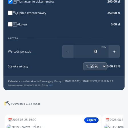
Tłumaczenie dokumentów
260,00 zł
Opinia rzeczoznawcy
350,00 zł
Akcyza
0,00 zł
AKCYZA
PLN
−
+
Wartość pojazdu
Stawka akcyzy
0,00 PLN
Kalkulator ma charakter informacyjny. Kursy: USD/EUR 0.87, USD/PLN 3.72, EUR/PLN 4.3
Zaktualizowano: 2026-08-06 18:25 · Źródło:
NBP
PODOBNE LICYTACJE
📅
📅
2026-08-25 19:00
2026-08-10 1
Copart