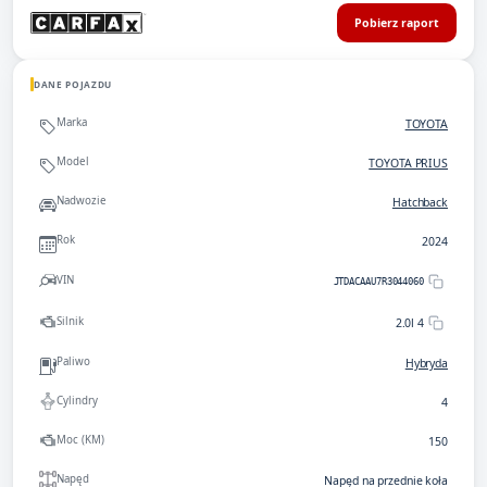
Pobierz raport
DANE POJAZDU
Marka
TOYOTA
Model
TOYOTA PRIUS
Nadwozie
Hatchback
Rok
2024
VIN
JTDACAAU7R3044060
Silnik
2.0l 4
Paliwo
Hybryda
Cylindry
4
Moc (KM)
150
Napęd
Napęd na przednie koła