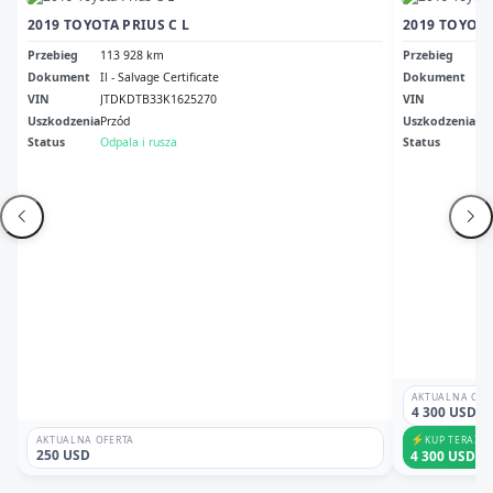
2019 TOYOTA PRIUS C L
2019 TOYOTA
Przebieg
113 928 km
Przebieg
20
Dokument
Il - Salvage Certificate
Dokument
Sal
VIN
JTDKDTB33K1625270
VIN
JT
Uszkodzenia
Przód
Uszkodzenia
Tył
Status
Odpala i rusza
Status
Odp
AKTUALNA OFE
4 300 USD
⚡
KUP TERAZ
AKTUALNA OFERTA
250 USD
4 300 USD