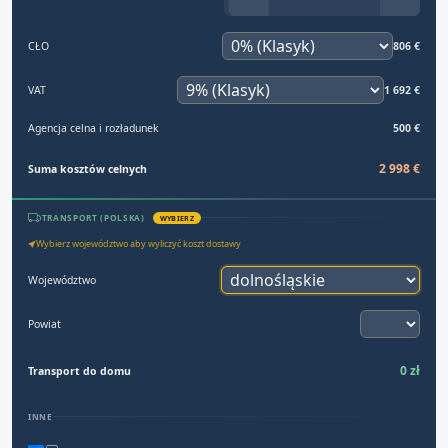
CŁO
806 €
VAT
1 692 €
Agencja celna i rozładunek
500 €
2 998 €
Suma kosztów celnych
TRANSPORT (POLSKA)
WYBIERZ
Wybierz województwo aby wyliczyć koszt dostawy
Województwo
Powiat
0 zł
Transport do domu
INNE