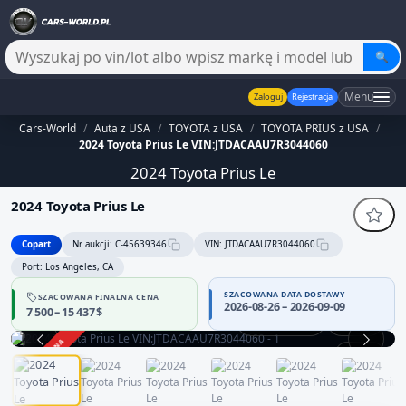
🔍
Menu
Zaloguj
Rejestracja
Cars-World
/
Auta z USA
/
TOYOTA z USA
/
TOYOTA PRIUS z USA
/
2024 Toyota Prius Le VIN:JTDACAAU7R3044060
2024 Toyota Prius Le
2024 Toyota Prius Le
Copart
Nr aukcji: C-45639346
VIN: JTDACAAU7R3044060
Port: Los Angeles, CA
SZACOWANA DATA DOSTAWY
SZACOWANA FINALNA CENA
2026-08-26 – 2026-09-09
7 500 – 15 437 $
Praca silnika
360°
ZAKOŃCZONA
1 / 13