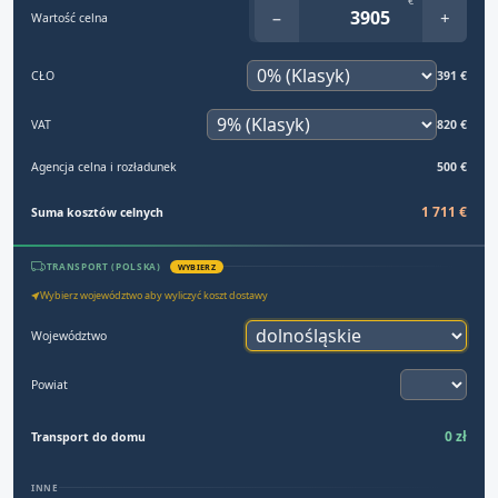
€
−
+
Wartość celna
CŁO
391 €
VAT
820 €
Agencja celna i rozładunek
500 €
1 711 €
Suma kosztów celnych
TRANSPORT (POLSKA)
WYBIERZ
Wybierz województwo aby wyliczyć koszt dostawy
Województwo
Powiat
0 zł
Transport do domu
INNE