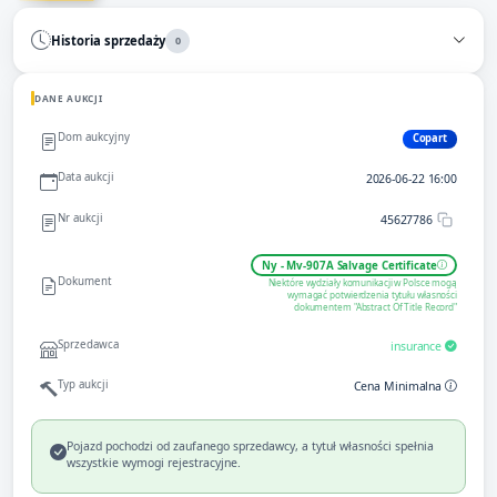
Historia sprzedaży
0
DANE AUKCJI
Dom aukcyjny
Copart
Data aukcji
2026-06-22 16:00
Nr aukcji
45627786
Ny - Mv-907A Salvage Certificate
Dokument
Niektóre wydziały komunikacji w Polsce mogą
wymagać potwierdzenia tytułu własności
dokumentem "Abstract Of Title Record"
Sprzedawca
insurance
Typ aukcji
Cena Minimalna
Pojazd pochodzi od zaufanego sprzedawcy, a tytuł własności spełnia
wszystkie wymogi rejestracyjne.