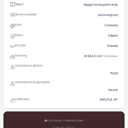
Napęd
Napęd na wszystkie koła
Skrzynia biegów
Automatyczna
Kolor
Czerwony
Status
Odpala
Kluczyki
Posiada
Przebieg
69 864,0 mil
(112 435,0 km)
Uszkodzenia główne
Przód
Uszkodzenia drugorzędne
boczne
Lokalizacja
ANGOLA, NY
LICYTACJA ZAKOŃCZONA
FINALNA OFERTA