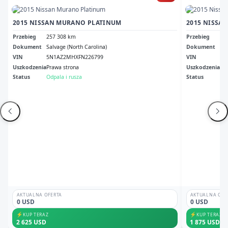
2015 NISSAN MURANO PLATINUM
2015 NISSA
Przebieg
257 308 km
Przebieg
34
Dokument
Salvage (North Carolina)
Dokument
Cle
VIN
5N1AZ2MHXFN226799
VIN
5N
Uszkodzenia
Prawa strona
Uszkodzenia
No
Status
Odpala i rusza
Status
Odp
AKTUALNA OFERTA
AKTUALNA OFE
0 USD
0 USD
⚡
⚡
KUP TERAZ
KUP TERAZ
2 625 USD
1 875 USD