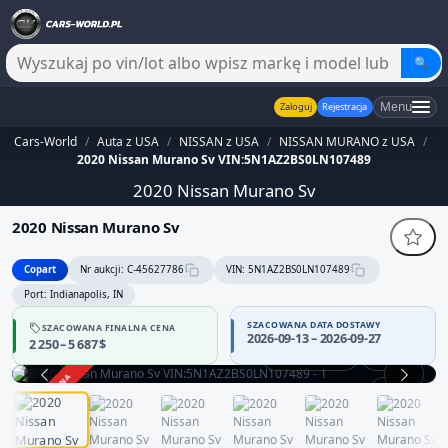
🔍
Menu
Zaloguj
Rejestracja
Cars-World
/
Auta z USA
/
NISSAN z USA
/
NISSAN MURANO z USA
/
2020 Nissan Murano Sv VIN:5N1AZ2BS0LN107489
2020 Nissan Murano Sv
2020 Nissan Murano Sv
Copart
Nr aukcji: C-45627786
VIN: 5N1AZ2BS0LN107489
Port: Indianapolis, IN
SZACOWANA DATA DOSTAWY
SZACOWANA FINALNA CENA
2026-09-13 – 2026-09-27
2 250 – 5 687 $
Praca silnika
360°
ZAKOŃCZONA
1 / 14