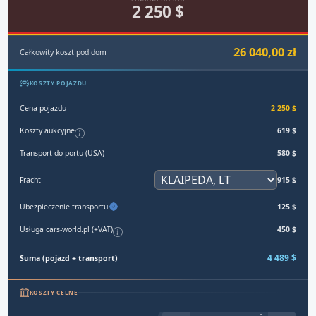
2 250 $
26 040,00 zł
Całkowity koszt pod dom
KOSZTY POJAZDU
Cena pojazdu
2 250 $
Koszty aukcyjne
619 $
Transport do portu (USA)
580 $
Fracht
915 $
Ubezpieczenie transportu
125 $
Usługa cars-world.pl (+VAT)
450 $
4 489 $
Suma (pojazd + transport)
KOSZTY CELNE