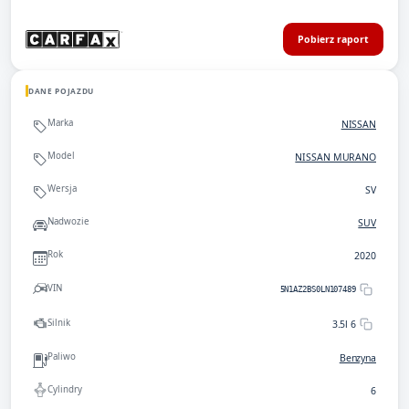
Pobierz raport
DANE POJAZDU
Marka
NISSAN
Model
NISSAN MURANO
Wersja
SV
Nadwozie
SUV
Rok
2020
VIN
5N1AZ2BS0LN107489
Silnik
3.5l 6
Paliwo
Benzyna
Cylindry
6