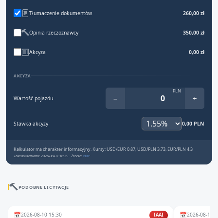
Tłumaczenie dokumentów
260,00 zł
Opinia rzeczoznawcy
350,00 zł
Akcyza
0,00 zł
AKCYZA
PLN
−
+
Wartość pojazdu
Stawka akcyzy
0,00 PLN
Kalkulator ma charakter informacyjny. Kursy: USD/EUR 0.87, USD/PLN 3.73, EUR/PLN 4.3
Zaktualizowano: 2026-08-07 18:25 · Źródło:
NBP
PODOBNE LICYTACJE
📅
📅
2026-08-10 15:30
2026-08-11 1
IAAI