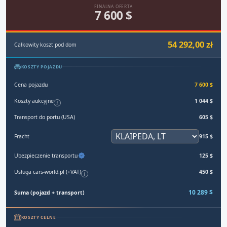
FINALNA OFERTA
7 600 $
54 292,00 zł
Całkowity koszt pod dom
KOSZTY POJAZDU
Cena pojazdu
7 600 $
Koszty aukcyjne
1 044 $
Transport do portu (USA)
605 $
Fracht
915 $
Ubezpieczenie transportu
125 $
Usługa cars-world.pl (+VAT)
450 $
10 289 $
Suma (pojazd + transport)
KOSZTY CELNE