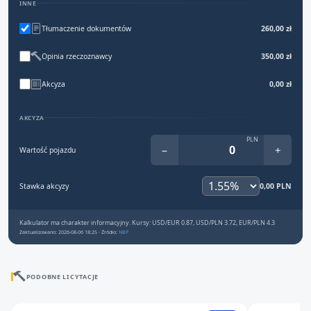
INNE
Tłumaczenie dokumentów
260,00 zł
Opinia rzeczoznawcy
350,00 zł
Akcyza
0,00 zł
AKCYZA
PLN
−
+
Wartość pojazdu
Stawka akcyzy
0,00 PLN
Kalkulator ma charakter informacyjny. Kursy: USD/EUR 0.87, USD/PLN 3.72, EUR/PLN 4.3
Zaktualizowano: 2026-08-06 18:25 · Źródło:
NBP
PODOBNE LICYTACJE