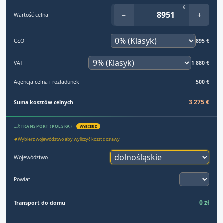
€
−
+
Wartość celna
CŁO
895 €
VAT
1 880 €
Agencja celna i rozładunek
500 €
3 275 €
Suma kosztów celnych
TRANSPORT (POLSKA)
WYBIERZ
Wybierz województwo aby wyliczyć koszt dostawy
Województwo
Powiat
0 zł
Transport do domu