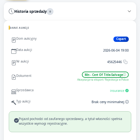
Historia sprzedaży
0
DANE AUKCJI
Dom aukcyjny
Copart
Data aukcji
2026-06-04 19:00
Nr aukcji
45625446
Mn - Cert Of Title-Salvage
Dokument
Akceptacja na eksport / Rejestracja w Polsce
Sprzedawca
insurance
Typ aukcji
Brak ceny minimalnej
Pojazd pochodzi od zaufanego sprzedawcy, a tytuł własności spełnia
wszystkie wymogi rejestracyjne.