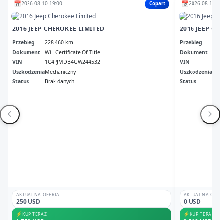
📅
📅
2026-08-10 19:00
2026-08-12 1
Copart
2016 JEEP CHEROKEE LIMITED
2016 JEEP C
Przebieg
228 460 km
Przebieg
27
Dokument
Wi - Certificate Of Title
Dokument
Oh 
VIN
1C4PJMDB4GW244532
VIN
1C
Uszkodzenia
Mechaniczny
Uszkodzenia
bo
Status
Brak danych
Status
Odp
AKTUALNA OFERTA
AKTUALNA OFE
250 USD
0 USD
⚡
⚡
KUP TERAZ
KUP TERAZ