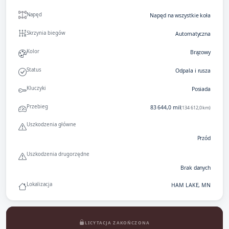
Napęd
Napęd na wszystkie koła
Skrzynia biegów
Automatyczna
Kolor
Brązowy
Status
Odpala i rusza
Kluczyki
Posiada
Przebieg
83 644,0 mil
(134 612,0 km)
Uszkodzenia główne
Przód
Uszkodzenia drugorzędne
Brak danych
Lokalizacja
HAM LAKE, MN
LICYTACJA ZAKOŃCZONA