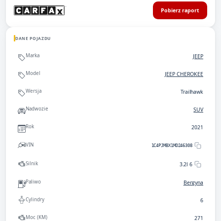
Pobierz raport
DANE POJAZDU
Marka
JEEP
Model
JEEP CHEROKEE
Wersja
Trailhawk
Nadwozie
SUV
Rok
2021
VIN
1C4PJMBX1MD246308
Silnik
3.2l 6
Paliwo
Benzyna
Cylindry
6
Moc (KM)
271