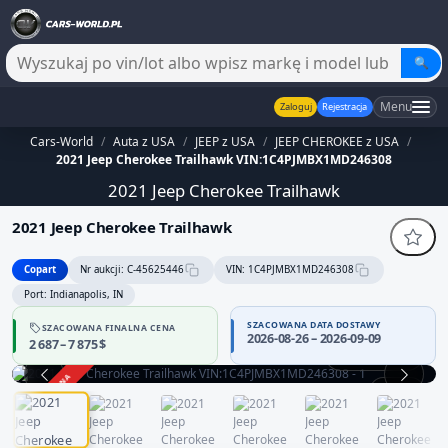
🔍
Menu
Zaloguj
Rejestracja
Cars-World
/
Auta z USA
/
JEEP z USA
/
JEEP CHEROKEE z USA
/
2021 Jeep Cherokee Trailhawk VIN:1C4PJMBX1MD246308
2021 Jeep Cherokee Trailhawk
2021 Jeep Cherokee Trailhawk
Copart
Nr aukcji: C-45625446
VIN: 1C4PJMBX1MD246308
Port: Indianapolis, IN
SZACOWANA DATA DOSTAWY
SZACOWANA FINALNA CENA
2026-08-26 – 2026-09-09
2 687 – 7 875 $
Praca silnika
ZAKOŃCZONA
1 / 12