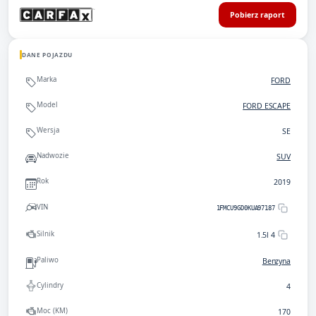
Pobierz raport
DANE POJAZDU
Marka
FORD
Model
FORD ESCAPE
Wersja
SE
Nadwozie
SUV
Rok
2019
VIN
1FMCU9GD0KUA97187
Silnik
1.5l 4
Paliwo
Benzyna
Cylindry
4
Moc (KM)
170