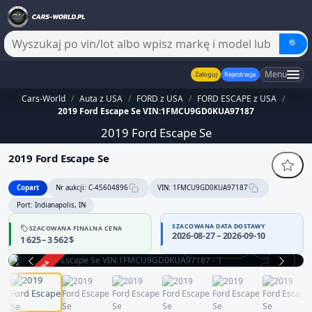
🔍
Menu
Zaloguj
Rejestracja
Cars-World
/
Auta z USA
/
FORD z USA
/
FORD ESCAPE z USA
/
2019 Ford Escape Se VIN:1FMCU9GD0KUA97187
2019 Ford Escape Se
2019 Ford Escape Se
Copart
Nr aukcji: C-45604896
VIN: 1FMCU9GD0KUA97187
Port: Indianapolis, IN
SZACOWANA DATA DOSTAWY
SZACOWANA FINALNA CENA
2026-08-27 – 2026-09-10
1 625 – 3 562 $
Praca silnika
360°
ZAKOŃCZONA
1 / 13