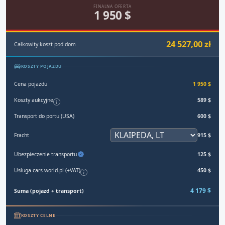
FINALNA OFERTA
1 950 $
24 527,00 zł
Całkowity koszt pod dom
KOSZTY POJAZDU
Cena pojazdu
1 950 $
Koszty aukcyjne
589 $
Transport do portu (USA)
600 $
Fracht
915 $
Ubezpieczenie transportu
125 $
Usługa cars-world.pl (+VAT)
450 $
4 179 $
Suma (pojazd + transport)
KOSZTY CELNE