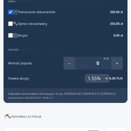
INNE
Tłumaczenie dokumentów
260,00 zł
Opinia rzeczoznawcy
350,00 zł
Akcyza
0,00 zł
AKCYZA
PLN
−
+
Wartość pojazdu
Stawka akcyzy
0,00 PLN
Kalkulator ma charakter informacyjny. Kursy: USD/EUR 0.87, USD/PLN 3.73, EUR/PLN 4.3
Zaktualizowano: 2026-08-08 18:25 · Źródło:
NBP
PODOBNE LICYTACJE