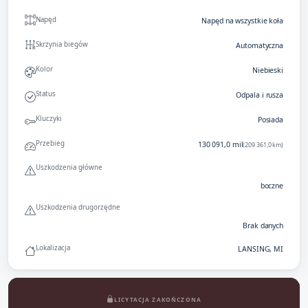
Napęd
Napęd na wszystkie koła
Skrzynia biegów
Automatyczna
Kolor
Niebieski
Status
Odpala i rusza
Kluczyki
Posiada
Przebieg
130 091,0 mil
(209 361,0 km)
Uszkodzenia główne
boczne
Uszkodzenia drugorzędne
Brak danych
Lokalizacja
LANSING, MI
LICYTACJA ZAKOŃCZONA