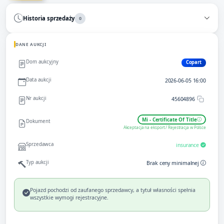
Historia sprzedaży
0
DANE AUKCJI
Dom aukcyjny
Copart
Data aukcji
2026-06-05 16:00
Nr aukcji
45604896
Mi - Certificate Of Title
Dokument
Akceptacja na eksport / Rejestracja w Polsce
Sprzedawca
insurance
Typ aukcji
Brak ceny minimalnej
Pojazd pochodzi od zaufanego sprzedawcy, a tytuł własności spełnia
wszystkie wymogi rejestracyjne.