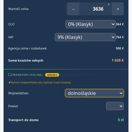
€
−
+
Wartość celna
CŁO
364 €
VAT
764 €
Agencja celna i rozładunek
500 €
1 628 €
Suma kosztów celnych
TRANSPORT (POLSKA)
WYBIERZ
Wybierz województwo aby wyliczyć koszt dostawy
Województwo
Powiat
0 zł
Transport do domu