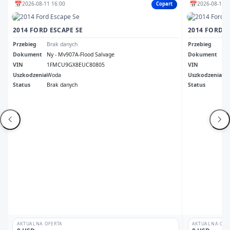
📅
📅
2026-08-11 16:00
2026-08-11 1
Copart
2014 FORD ESCAPE SE
2014 FORD E
Przebieg
Brak danych
Przebieg
32
Dokument
Ny - Mv907A-Flood Salvage
Dokument
Ks 
VIN
1FMCU9GX8EUC80805
VIN
1F
Uszkodzenia
Woda
Uszkodzenia
Me
Status
Brak danych
Status
Odp
AKTUALNA OFERTA
AKTUALNA OFE