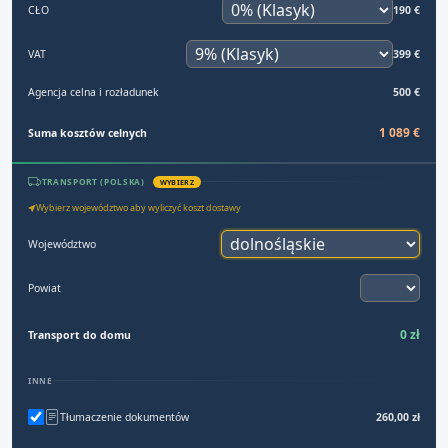
CŁO
190 €
VAT
399 €
Agencja celna i rozładunek
500 €
1 089 €
Suma kosztów celnych
TRANSPORT (POLSKA)
WYBIERZ
Wybierz województwo aby wyliczyć koszt dostawy
Województwo
Powiat
0 zł
Transport do domu
INNE
Tłumaczenie dokumentów
260,00 zł