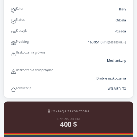
Kolor
Biały
Status
Odpala
Kluczyki
Posiada
Przebieg
163 951,0 mil
(263 853,0 km)
Uszkodzenia główne
Mechaniczny
Uszkodzenia drugorzędne
Drobne uszkodzenia
Lokalizacja
WILMER, TX
LICYTACJA ZAKOŃCZONA
FINALNA OFERTA
400 $