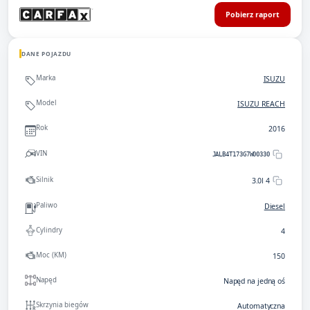
Pobierz raport
DANE POJAZDU
Marka
ISUZU
Model
ISUZU REACH
Rok
2016
VIN
JALB4T173G7W00330
Silnik
3.0l 4
Paliwo
Diesel
Cylindry
4
Moc (KM)
150
Napęd
Napęd na jedną oś
Skrzynia biegów
Automatyczna