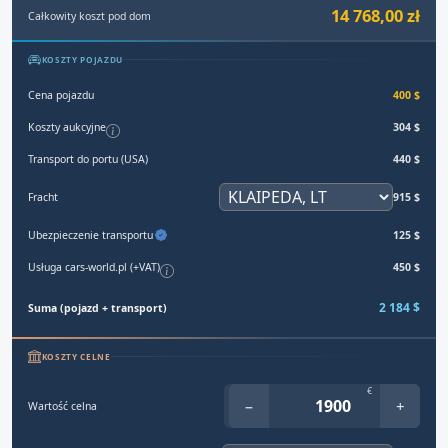
14 768,00 zł
Całkowity koszt pod dom
KOSZTY POJAZDU
Cena pojazdu
400 $
Koszty aukcyjne
304 $
Transport do portu (USA)
440 $
Fracht
915 $
Ubezpieczenie transportu
125 $
Usługa cars-world.pl (+VAT)
450 $
2 184 $
Suma (pojazd + transport)
KOSZTY CELNE
€
−
+
Wartość celna