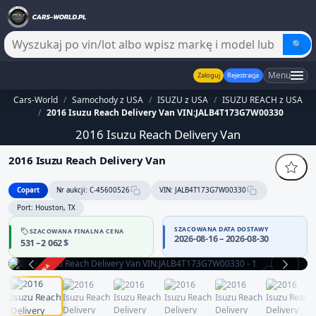
🔍
Menu
Zaloguj
Rejestracja
Cars-World
/
Samochody z USA
/
ISUZU z USA
/
ISUZU REACH z USA
/
2016 Isuzu Reach Delivery Van VIN:JALB4T173G7W00330
2016 Isuzu Reach Delivery Van
2016 Isuzu Reach Delivery Van
Copart
Nr aukcji: C-45600526
VIN: JALB4T173G7W00330
Port: Houston, TX
SZACOWANA DATA DOSTAWY
SZACOWANA FINALNA CENA
2026-08-16 – 2026-08-30
531 – 2 062 $
ZAKOŃCZONA
1 / 13