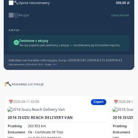
Opinia rzeczoznawcy
350,00 zł
Akcyza
ZWOLNIONY
AKCYZA
Zwolnione z akcyzy
Ten typ pojazdu jest zwolniony z akcyzy — nie doliczamy jej do kosztów importu.
Kalkulator ma charakter informacyjny. Kursy: USD/EUR 0.87, USD/PLN 3.73, EUR/PLN 4.3
Zaktualizowano: 2026-08-09 18:25 · Źródło:
NBP
PODOBNE LICYTACJE
📅
📅
2026-08-11 03:00
2026-08-10 2
Copart
2016 ISUZU REACH DELIVERY VAN
2016 ISUZU 
Przebieg
263 853 km
Przebieg
28
Dokument
Ok - Certificate Of Title
Dokument
Ca 