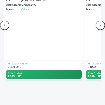
VIN
JALB4T173G7W00330
VIN
JA
Uszkodzenia
Mechaniczny
Uszkodzenia
No
Status
Odpala
Status
Odp
AKTUALNA OFERTA
AKTUALNA OFE
2 300 USD
0 USD
⚡
⚡
KUP TERAZ
KUP TERAZ
2 685 USD
3 850 USD