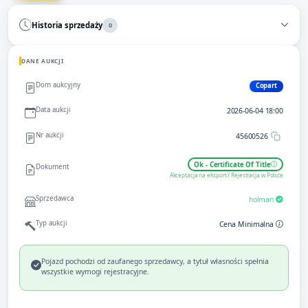
Historia sprzedaży
0
DANE AUKCJI
Dom aukcyjny
Copart
Data aukcji
2026-06-04 18:00
Nr aukcji
45600526
Ok - Certificate Of Title
Dokument
Akceptacja na eksport / Rejestracja w Polsce
Sprzedawca
holman
Typ aukcji
Cena Minimalna
Pojazd pochodzi od zaufanego sprzedawcy, a tytuł własności spełnia
wszystkie wymogi rejestracyjne.