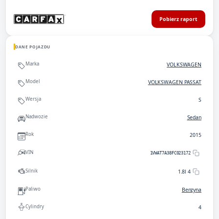
Pobierz raport
DANE POJAZDU
Marka
VOLKSWAGEN
Model
VOLKSWAGEN PASSAT
Wersja
S
Nadwozie
Sedan
Rok
2015
VIN
1VWAT7A38FC023172
Silnik
1.8l 4
Paliwo
Benzyna
Cylindry
4