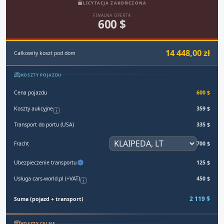
LICYTACJA ZAKOŃCZONA
FINALNA OFERTA
600 $
14 448,00 zł
Całkowity koszt pod dom
KOSZTY POJAZDU
Cena pojazdu
600 $
Koszty aukcyjne
359 $
Transport do portu (USA)
335 $
Fracht
700 $
Ubezpieczenie transportu
125 $
Usługa cars-world.pl (+VAT)
450 $
2 119 $
Suma (pojazd + transport)
KOSZTY CELNE