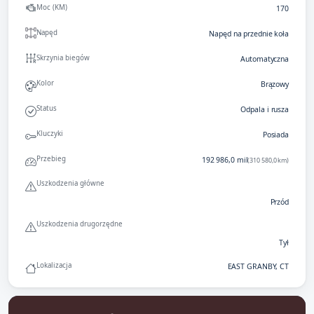
Moc (KM)
170
Napęd
Napęd na przednie koła
Skrzynia biegów
Automatyczna
Kolor
Brązowy
Status
Odpala i rusza
Kluczyki
Posiada
Przebieg
192 986,0 mil
(310 580,0 km)
Uszkodzenia główne
Przód
Uszkodzenia drugorzędne
Tył
Lokalizacja
EAST GRANBY, CT