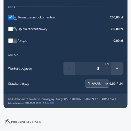
INNE
Tłumaczenie dokumentów
260,00 zł
Opinia rzeczoznawcy
350,00 zł
Akcyza
0,00 zł
AKCYZA
PLN
−
+
Wartość pojazdu
Stawka akcyzy
0,00 PLN
Kalkulator ma charakter informacyjny. Kursy: USD/EUR 0.87, USD/PLN 3.73, EUR/PLN 4.3
Zaktualizowano: 2026-08-09 18:25 · Źródło:
NBP
PODOBNE LICYTACJE