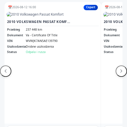
📅
📅
2026-08-12 16:00
2026-08-10 1
Copart
2010 VOLKSWAGEN PASSAT KOMFORT
2010 VOLKS
Przebieg
237 448 km
Przebieg
20
Dokument
Va - Certificate Of Title
Dokument
Ori
VIN
WVWJK7AN5AE139790
VIN
WV
Uszkodzenia
Drobne uszkodzenia
Uszkodzenia
No
Status
Odpala i rusza
Status
Odp