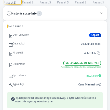
Historia sprzedaży
0
DANE AUKCJI
Dom aukcyjny
Copart
Data aukcji
2026-06-04 16:00
Nr aukcji
45600396
Ma - Certificate Of Title (P)
Dokument
Akceptacja na eksport / Rejestracja w Polsce
Sprzedawca
insurance
Typ aukcji
Cena Minimalna
Pojazd pochodzi od zaufanego sprzedawcy, a tytuł własności spełnia
wszystkie wymogi rejestracyjne.