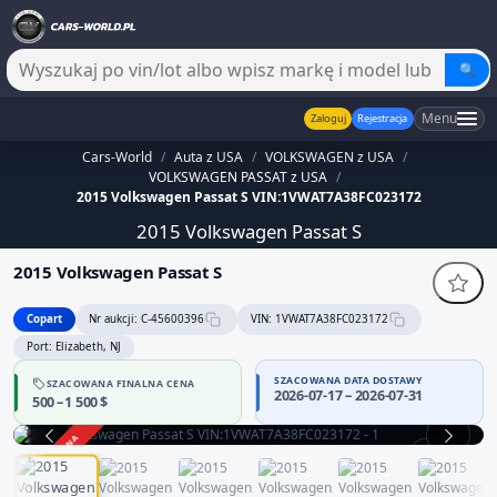
🔍
Menu
Zaloguj
Rejestracja
Cars-World
/
Auta z USA
/
VOLKSWAGEN z USA
/
VOLKSWAGEN PASSAT z USA
/
2015 Volkswagen Passat S VIN:1VWAT7A38FC023172
2015 Volkswagen Passat S
2015 Volkswagen Passat S
Copart
Nr aukcji: C-45600396
VIN: 1VWAT7A38FC023172
Port: Elizabeth, NJ
SZACOWANA DATA DOSTAWY
SZACOWANA FINALNA CENA
2026-07-17 – 2026-07-31
500 – 1 500 $
ZAKOŃCZONA
1 / 12