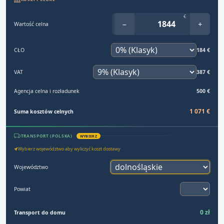
€
−
+
Wartość celna
CŁO
184 €
VAT
387 €
Agencja celna i rozładunek
500 €
1 071 €
Suma kosztów celnych
TRANSPORT (POLSKA)
WYBIERZ
Wybierz województwo aby wyliczyć koszt dostawy
Województwo
Powiat
0 zł
Transport do domu