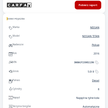
Pobierz raport
DANE POJAZDU
Marka
NISSAN
Model
NISSAN TITAN
Nadwozie
Pickup
Rok
2016
VIN
1N6BA1F22GN511286
Silnik
5.0l 8
Paliwo
Diesel
Cylindry
8
Napęd
Napęd na tylne koła
Skrzynia biegów
Automatyczna