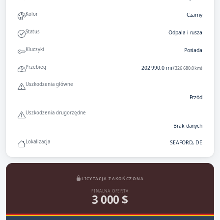
Kolor
Czarny
Status
Odpala i rusza
Kluczyki
Posiada
Przebieg
202 990,0 mil
(326 680,0 km)
Uszkodzenia główne
Przód
Uszkodzenia drugorzędne
Brak danych
Lokalizacja
SEAFORD, DE
LICYTACJA ZAKOŃCZONA
FINALNA OFERTA
3 000 $