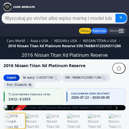
🔍
Menu
Zaloguj
Rejestracja
Cars-World
/
Auta z USA
/
NISSAN z USA
/
NISSAN TITAN z USA
/
2016 Nissan Titan Xd Platinum Reserve VIN:1N6BA1F22GN511286
2016 Nissan Titan Xd Platinum Reserve
2016 Nissan Titan Xd Platinum Reserve
Copart
Nr aukcji: C-45597196
VIN: 1N6BA1F22GN511286
Port: Elizabeth, NJ
SZACOWANA DATA DOSTAWY
SZACOWANA FINALNA CENA
2026-07-22 – 2026-08-05
3 812 – 9 250 $
360°
ZAKOŃCZONA
1 / 12