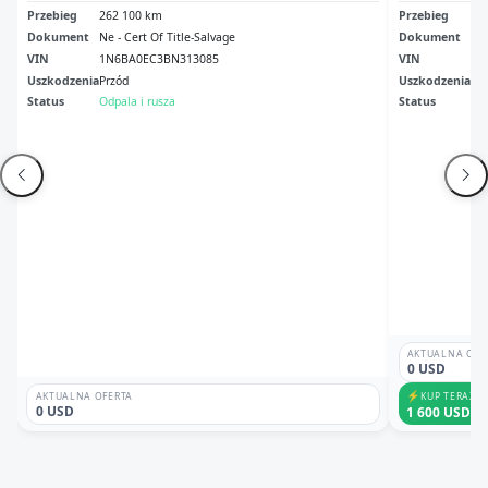
Przebieg
262 100 km
Przebieg
33
Dokument
Ne - Cert Of Title-Salvage
Dokument
Sal
VIN
1N6BA0EC3BN313085
VIN
1N
Uszkodzenia
Przód
Uszkodzenia
No
Status
Odpala i rusza
Status
Odp
AKTUALNA OFE
0 USD
⚡
KUP TERAZ
AKTUALNA OFERTA
0 USD
1 600 USD