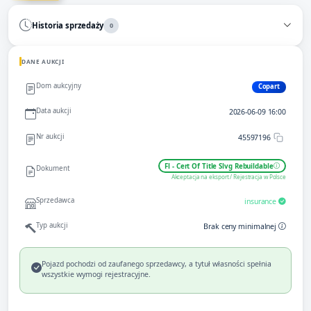
Historia sprzedaży
0
DANE AUKCJI
Dom aukcyjny
Copart
Data aukcji
2026-06-09 16:00
Nr aukcji
45597196
Fl - Cert Of Title Slvg Rebuildable
Dokument
Akceptacja na eksport / Rejestracja w Polsce
Sprzedawca
insurance
Typ aukcji
Brak ceny minimalnej
Pojazd pochodzi od zaufanego sprzedawcy, a tytuł własności spełnia
wszystkie wymogi rejestracyjne.