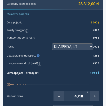
28 312,00 zł
Całkowity koszt pod dom
KOSZTY POJAZDU
Cena pojazdu
3 000 $
Koszty aukcyjne
734 $
Transport do portu (USA)
395 $
Fracht
700 $
Ubezpieczenie transportu
125 $
Usługa cars-world.pl (+VAT)
450 $
4 954 $
Suma (pojazd + transport)
KOSZTY CELNE
€
−
+
Wartość celna