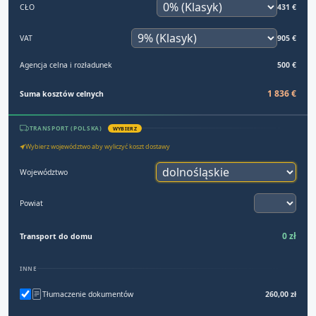
CŁO
431 €
VAT
905 €
Agencja celna i rozładunek
500 €
1 836 €
Suma kosztów celnych
TRANSPORT (POLSKA)
WYBIERZ
Wybierz województwo aby wyliczyć koszt dostawy
Województwo
Powiat
0 zł
Transport do domu
INNE
Tłumaczenie dokumentów
260,00 zł