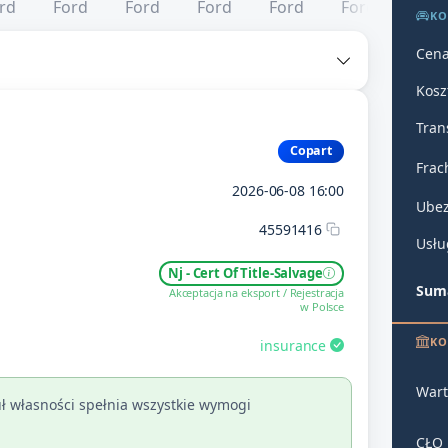
KO
Cena
Kosz
Tran
Copart
Frac
2026-06-08 16:00
Ubez
45591416
Usłu
Nj - Cert Of Title-Salvage
Suma
Akceptacja na eksport / Rejestracja
w Polsce
KO
insurance
Wart
ł własności spełnia wszystkie wymogi
CŁO