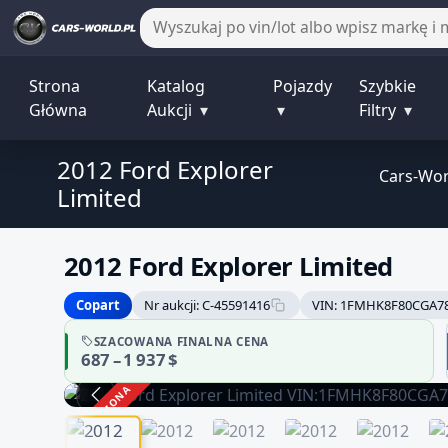
Strona
Katalog
Pojazdy
Szybkie
Główna
Aukcji
▾
▾
Filtry
▾
2012 Ford Explorer
Cars-Wor
Limited
2012 Ford Explorer Limited
Copart
Nr aukcji: C-45591416
VIN: 1FMHK8F80CGA7
SZACOWANA FINALNA CENA
687 – 1 937 $
ZAKOŃCZONA