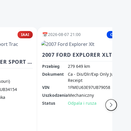
📅
2026-08-07 21:00
IAAI
Copart
2007 FORD EXPLORER XLT
2007 FORD EXPLORER SPORT TRAC LIMITED
Przebieg
279 649 km
Dokument
Ca - Dis/Dlr/Exp Only Junk
Receipt
souri)
VIN
1FMEU63E97UB79058
UB34154
Uszkodzenia
Mechaniczny
ika
Status
Odpala i rusza