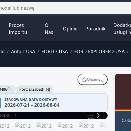
Proces
O
Dodatk
Opinie
Poradnik
Importu
Nas
usługi
ld
/
Auta z USA
/
FORD z USA
/
FORD EXPLORER z USA
/
Obserwuj
8486
Port: Elizabeth, NJ
SZACOWANA DATA DOSTAWY
2026-07-21 – 2026-08-04
360°
1 / 13
Całk