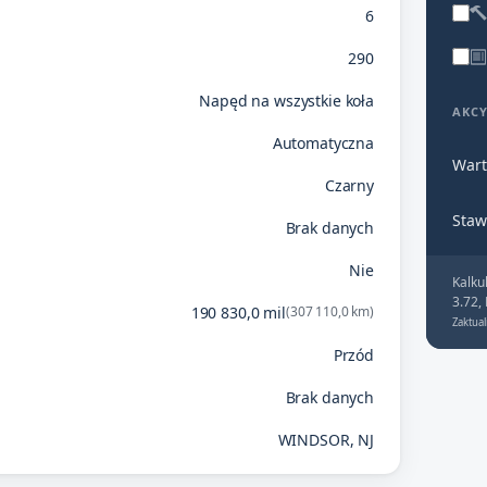
6
290
Napęd na wszystkie koła
AKC
Automatyczna
Wart
Czarny
Staw
Brak danych
Nie
Kalku
3.72,
190 830,0 mil
(307 110,0 km)
Zaktual
Przód
Brak danych
WINDSOR, NJ