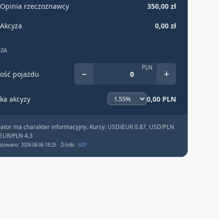
Opinia rzeczoznawcy
350,00 zł
Akcyza
0,00 zł
YZA
PLN
−
+
ość pojazdu
ka akcyzy
0,00 PLN
lator ma charakter informacyjny. Kursy: USD/EUR 0.87, USD/PLN
 EUR/PLN 4.3
izowano: 2026-08-06 18:25 · Źródło:
NBP