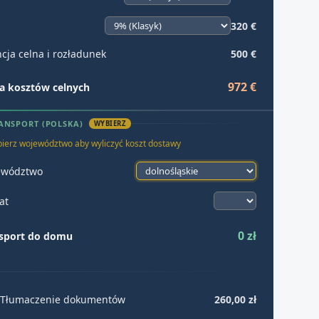
320 €
cja celna i rozładunek
500 €
972 €
 kosztów celnych
ANSPORT (POLSKA)
WYBIERZ
ierz województwo aby wyliczyć koszt dostawy
ewództwo
at
0 zł
sport do domu
Tłumaczenie dokumentów
260,00 zł