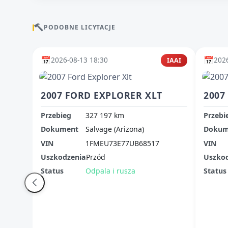
PODOBNE LICYTACJE
📅
📅
2026-08-13 18:30
2026
IAAI
2007 FORD EXPLORER XLT
2007
Przebieg
327 197 km
Przebi
Dokument
Salvage (Arizona)
Dokum
VIN
1FMEU73E77UB68517
VIN
Uszkodzenia
Przód
Uszko
Status
Odpala i rusza
Status