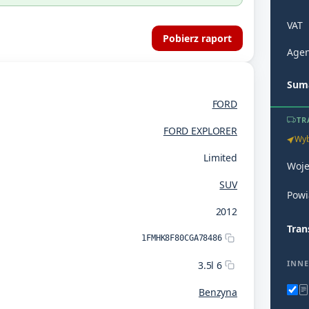
VAT
Pobierz raport
Agen
Suma
FORD
TR
FORD EXPLORER
Wyb
Limited
Woj
SUV
Powi
2012
Tran
1FMHK8F80CGA78486
INNE
3.5l 6
Benzyna