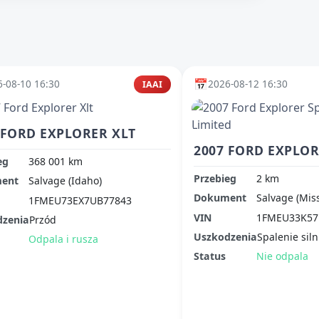
📅
-08-10 16:30
2026-08-12 16:30
IAAI
 FORD EXPLORER XLT
eg
368 001 km
Przebieg
2 km
ent
Salvage (Idaho)
Dokument
Salvage (Mis
1FMEU73EX7UB77843
VIN
1FMEU33K57
dzenia
Przód
Uszkodzenia
Spalenie siln
Odpala i rusza
Status
Nie odpala