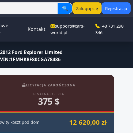
🔍
Zaloguj się
Rejestracja
owe
support@cars-
+48 731 298
Kontakt
▾
world.pl
346
2012 Ford Explorer Limited
VIN:1FMHK8F80CGA78486
LICYTACJA ZAKOŃCZONA
FINALNA OFERTA
375 $
12 620,00 zł
owity koszt pod dom