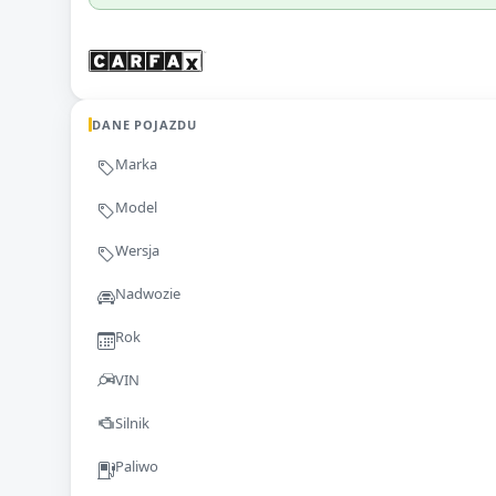
DANE POJAZDU
Marka
Model
Wersja
Nadwozie
Rok
VIN
Silnik
Paliwo