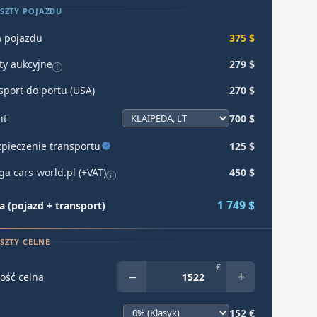
SZTY POJAZDU
 pojazdu
375 $
ty aukcyjne
279 $
sport do portu (USA)
270 $
ht
700 $
pieczenie transportu
125 $
ga cars-world.pl (+VAT)
450 $
1 749 $
 (pojazd + transport)
SZTY CELNE
€
−
+
ość celna
152 €