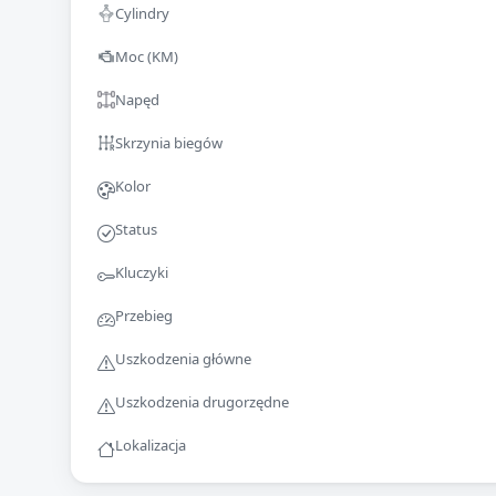
Cylindry
Moc (KM)
Napęd
Skrzynia biegów
Kolor
Status
Kluczyki
Przebieg
Uszkodzenia główne
Uszkodzenia drugorzędne
Lokalizacja