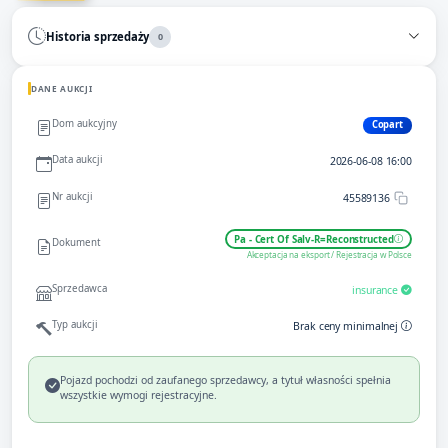
Historia sprzedaży
0
DANE AUKCJI
Dom aukcyjny
Copart
Data aukcji
2026-06-08 16:00
Nr aukcji
45589136
Pa - Cert Of Salv-R=Reconstructed
Dokument
Akceptacja na eksport / Rejestracja w Polsce
Sprzedawca
insurance
Typ aukcji
Brak ceny minimalnej
Pojazd pochodzi od zaufanego sprzedawcy, a tytuł własności spełnia
wszystkie wymogi rejestracyjne.