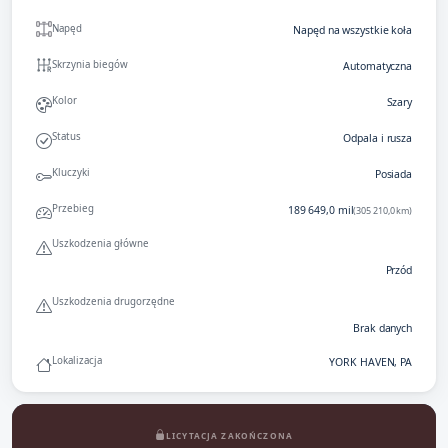
Napęd
Napęd na wszystkie koła
Skrzynia biegów
Automatyczna
Kolor
Szary
Status
Odpala i rusza
Kluczyki
Posiada
Przebieg
189 649,0 mil
(305 210,0 km)
Uszkodzenia główne
Przód
Uszkodzenia drugorzędne
Brak danych
Lokalizacja
YORK HAVEN, PA
LICYTACJA ZAKOŃCZONA