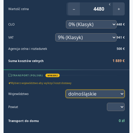
€
−
+
Wartość celna
CŁO
448 €
VAT
941 €
Agencja celna i rozładunek
500 €
1 889 €
Suma kosztów celnych
TRANSPORT (POLSKA)
WYBIERZ
Wybierz województwo aby wyliczyć koszt dostawy
Województwo
Powiat
0 zł
Transport do domu