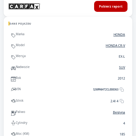
Pobierz raport
DANE POJAZDU
Marka
HONDA
Model
HONDA CR-V
Wersja
EX-L
Nadwozie
SUV
Rok
2012
VIN
5J6RM4H72CL038363
Silnik
2.4l 4
Paliwo
Benzyna
Cylindry
4
Moc (KM)
185