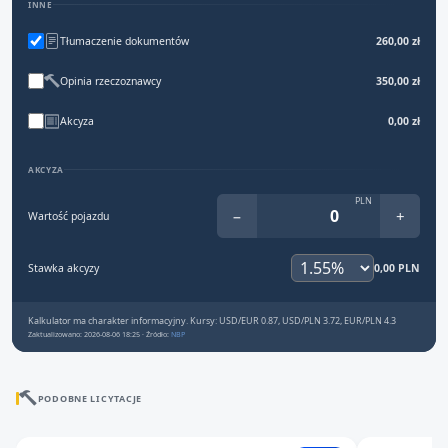
INNE
Tłumaczenie dokumentów
260,00 zł
Opinia rzeczoznawcy
350,00 zł
Akcyza
0,00 zł
AKCYZA
PLN
−
+
Wartość pojazdu
Stawka akcyzy
0,00 PLN
Kalkulator ma charakter informacyjny. Kursy: USD/EUR 0.87, USD/PLN 3.72, EUR/PLN 4.3
Zaktualizowano: 2026-08-06 18:25 · Źródło:
NBP
PODOBNE LICYTACJE