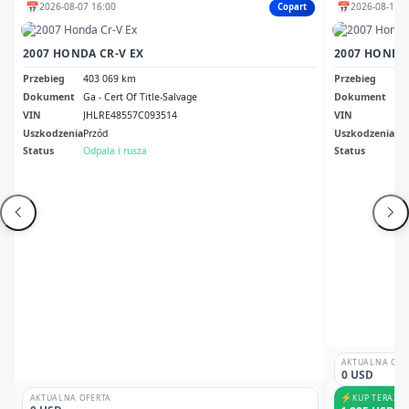
📅
📅
2026-08-07 16:00
2026-08-12 1
Copart
2007 HONDA CR-V EX
2007 HONDA 
Przebieg
403 069 km
Przebieg
32
Dokument
Ga - Cert Of Title-Salvage
Dokument
Cle
VIN
JHLRE48557C093514
VIN
JH
Uszkodzenia
Przód
Uszkodzenia
No
Status
Odpala i rusza
Status
Odp
AKTUALNA OFE
0 USD
⚡
KUP TERAZ
AKTUALNA OFERTA