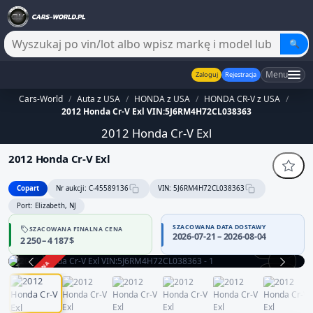
🔍
Menu
Zaloguj
Rejestracja
Cars-World
/
Auta z USA
/
HONDA z USA
/
HONDA CR-V z USA
/
2012 Honda Cr-V Exl VIN:5J6RM4H72CL038363
2012 Honda Cr-V Exl
2012 Honda Cr-V Exl
Copart
Nr aukcji: C-45589136
VIN: 5J6RM4H72CL038363
Port: Elizabeth, NJ
SZACOWANA DATA DOSTAWY
SZACOWANA FINALNA CENA
2026-07-21 – 2026-08-04
2 250 – 4 187 $
360°
ZAKOŃCZONA
1 / 13