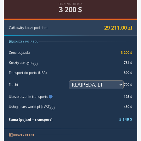
FINALNA OFERTA
3 200 $
29 211,00 zł
Całkowity koszt pod dom
KOSZTY POJAZDU
Cena pojazdu
3 200 $
Koszty aukcyjne
734 $
Transport do portu (USA)
390 $
Fracht
700 $
Ubezpieczenie transportu
125 $
Usługa cars-world.pl (+VAT)
450 $
5 149 $
Suma (pojazd + transport)
KOSZTY CELNE