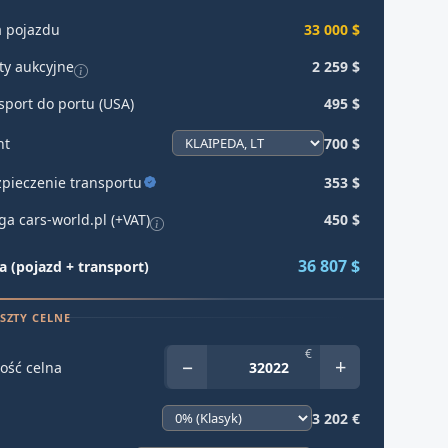
 pojazdu
33 000 $
ty aukcyjne
2 259 $
sport do portu (USA)
495 $
ht
700 $
pieczenie transportu
353 $
ga cars-world.pl (+VAT)
450 $
36 807 $
 (pojazd + transport)
SZTY CELNE
€
−
+
ość celna
3 202 €