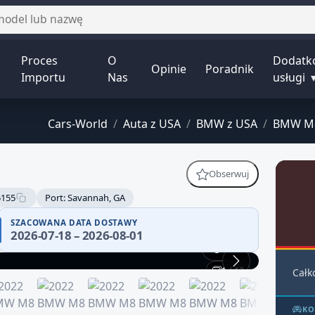
Proces
O
Dodatk
Opinie
Poradnik
Importu
Nas
usługi
Cars-World
/
Auta z USA
/
BMW z USA
/
BMW M8
Obserwuj
5155
Port: Savannah, GA
SZACOWANA DATA DOSTAWY
2026-07-18 – 2026-08-01
360°
1 / 13
Całk
KO