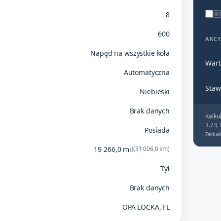
8
600
AKC
Napęd na wszystkie koła
Wart
Automatyczna
Staw
Niebieski
Brak danych
Kalku
3.73,
Posiada
Zaktual
19 266,0 mil
(31 006,0 km)
Tył
Brak danych
OPA LOCKA, FL