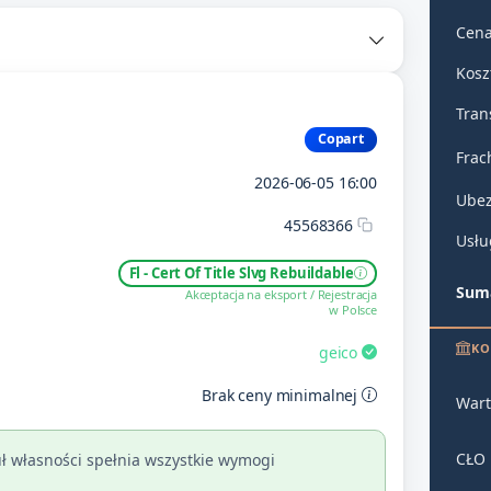
Cena
Kosz
Tran
Copart
Frac
2026-06-05 16:00
Ubez
45568366
Usłu
Fl - Cert Of Title Slvg Rebuildable
Suma
Akceptacja na eksport / Rejestracja
w Polsce
KO
geico
Brak ceny minimalnej
Wart
CŁO
ł własności spełnia wszystkie wymogi