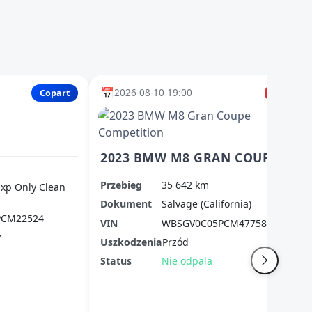
📅
2026-08-10 19:00
Copart
IAAI
2023 BMW M8 GRAN COUPE COMPETITION
Przebieg
35 642 km
Exp Only Clean
Dokument
Salvage (California)
PCM22524
VIN
WBSGV0C05PCM47758
y
Uszkodzenia
Przód
Status
Nie odpala