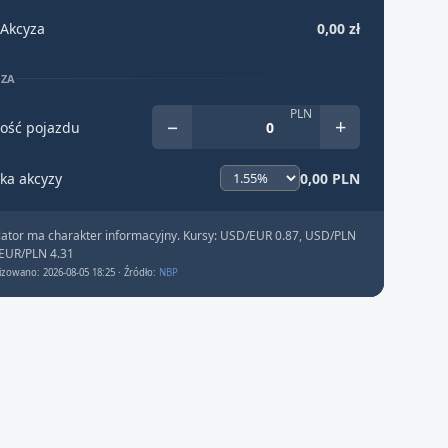
Akcyza
0,00 zł
YZA
PLN
−
+
ość pojazdu
ka akcyzy
0,00 PLN
lator ma charakter informacyjny. Kursy: USD/EUR 0.87, USD/PLN
 EUR/PLN 4.31
izowano: 2026-08-05 18:25 · Źródło:
NBP