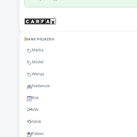
DANE POJAZDU
Marka
Model
Wersja
Nadwozie
Rok
VIN
Silnik
Paliwo