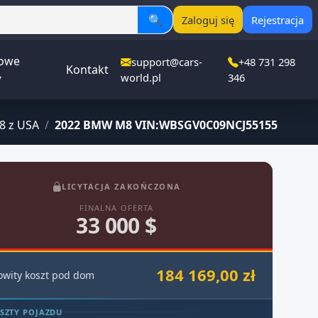
🔍
Zaloguj się
Rejestracja
owe
support@cars-
+48 731 298
Kontakt
▾
world.pl
346
 z USA
/
2022 BMW M8 VIN:WBSGV0C09NCJ55155
LICYTACJA ZAKOŃCZONA
FINALNA OFERTA
33 000 $
184 169,00 zł
owity koszt pod dom
SZTY POJAZDU