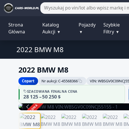
Strona
Katalog
Pojazdy
Szybkie
Główna
Aukcji
▾
▾
Filtry
▾
2022 BMW M8
2022 BMW M8
Copart
Nr aukcji: C-45568366
VIN: WBSGV0C09NCJ5
SZACOWANA FINALNA CENA
28 125 – 50 250 $
ZAKOŃCZONA