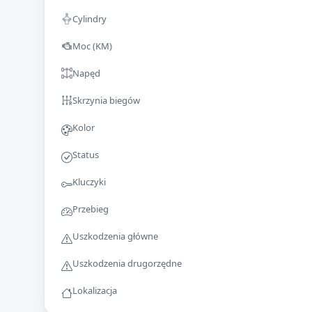
Cylindry
Moc (KM)
Napęd
Skrzynia biegów
Kolor
Status
Kluczyki
Przebieg
Uszkodzenia główne
Uszkodzenia drugorzędne
Lokalizacja