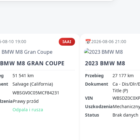
📅
-08-10 19:00
2026-08-06 21:00
IAAI
 BMW M8 GRAN COUPE
2023 BMW M8
eg
51 541 km
Przebieg
27 177 km
ent
Salvage (California)
Dokument
Ca - Dis/Dlr/
Title (P)
WBSGV0C05MCF84231
VIN
WBSDZ0C0X
dzenia
Prawy przód
Uszkodzenia
Mechaniczn
Odpala i rusza
Status
Brak danych