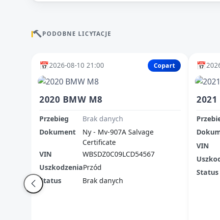
PODOBNE LICYTACJE
📅
📅
2026-08-10 21:00
2026
Copart
2020 BMW M8
2021
Przebieg
Brak danych
Przebi
Dokument
Ny - Mv-907A Salvage
Dokum
Certificate
VIN
VIN
WBSDZ0C09LCD54567
Uszko
Uszkodzenia
Przód
Status
Status
Brak danych