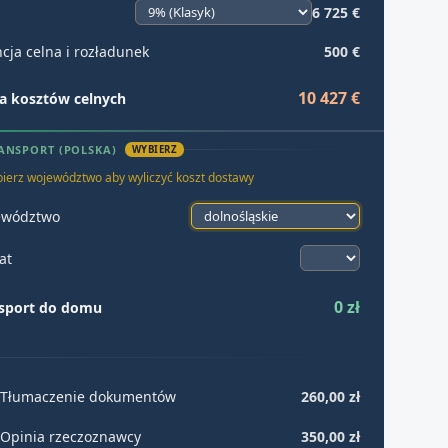
6 725 €
cja celna i rozładunek
500 €
10 427 €
 kosztów celnych
ANSPORT (POLSKA)
WYBIERZ
ierz województwo aby wyliczyć koszt dostawy
ewództwo
at
0 zł
sport do domu
Tłumaczenie dokumentów
260,00 zł
Opinia rzeczoznawcy
350,00 zł