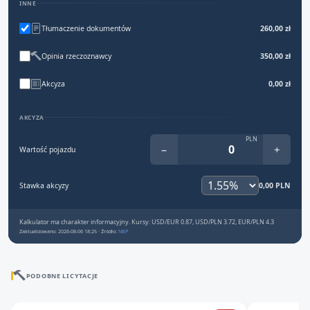
INNE
Tłumaczenie dokumentów
260,00 zł
Opinia rzeczoznawcy
350,00 zł
Akcyza
0,00 zł
AKCYZA
PLN
−
+
Wartość pojazdu
Stawka akcyzy
0,00 PLN
Kalkulator ma charakter informacyjny. Kursy: USD/EUR 0.87, USD/PLN 3.72, EUR/PLN 4.3
Zaktualizowano: 2026-08-06 18:25 · Źródło:
NBP
PODOBNE LICYTACJE