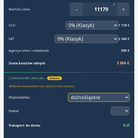
€
−
+
Wartość celna
CŁO
1 118 €
VAT
2 348 €
Agencja celna i rozładunek
500 €
3 966 €
Suma kosztów celnych
TRANSPORT (POLSKA)
WYBIERZ
Wybierz województwo aby wyliczyć koszt dostawy
Województwo
Powiat
0 zł
Transport do domu