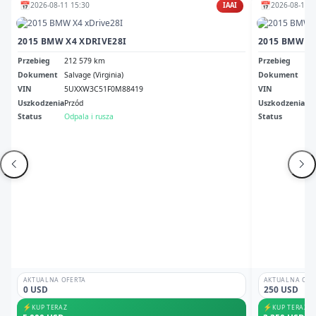
📅
📅
2026-08-11 15:30
2026-08-11 1
IAAI
2015 BMW X4 XDRIVE28I
2015 BMW X4
Przebieg
212 579 km
Przebieg
25
Dokument
Salvage (Virginia)
Dokument
Il 
VIN
5UXXW3C51F0M88419
VIN
5U
Uszkodzenia
Przód
Uszkodzenia
No
Status
Odpala i rusza
Status
Br
AKTUALNA OFERTA
AKTUALNA OFE
0 USD
250 USD
⚡
⚡
KUP TERAZ
KUP TERAZ