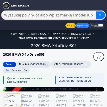
🔍
Menu
Zaloguj
Rejestracja
Cars-World
/
Auta z USA
/
BMW z USA
/
BMW X4 z USA
/
2020 BMW X4 xDrive30I VIN:5UX2V1C02L9B53802
2020 BMW X4 xDrive30I
2020 BMW X4 xDrive30I
Copart
Nr aukcji: C-45560986
VIN: 5UX2V1C02L9B53802
Port: Savannah, GA
SZACOWANA DATA DOSTAWY
SZACOWANA FINALNA CENA
Sprzedawca bez potwierdzonej wiarygodności — część danych
2026-08-15 – 2026-08-29
9 875 – 18 937 $
może być niepełna
Zachowaj ostrożność i dokładnie zweryfikuj historię pojazdu.
ZAKOŃCZONA
1 / 14