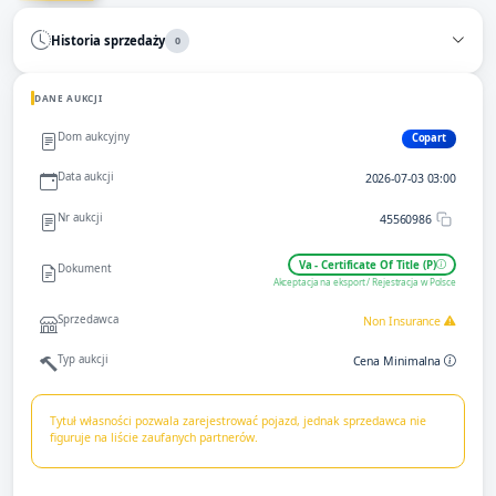
Historia sprzedaży
0
DANE AUKCJI
Dom aukcyjny
Copart
Data aukcji
2026-07-03 03:00
Nr aukcji
45560986
Va - Certificate Of Title (P)
Dokument
Akceptacja na eksport / Rejestracja w Polsce
Sprzedawca
Non Insurance
Typ aukcji
Cena Minimalna
Tytuł własności pozwala zarejestrować pojazd, jednak sprzedawca nie
figuruje na liście zaufanych partnerów.