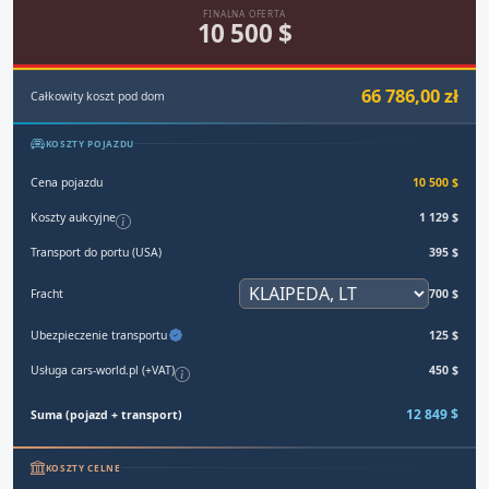
FINALNA OFERTA
10 500 $
66 786,00 zł
Całkowity koszt pod dom
KOSZTY POJAZDU
Cena pojazdu
10 500 $
Koszty aukcyjne
1 129 $
Transport do portu (USA)
395 $
Fracht
700 $
Ubezpieczenie transportu
125 $
Usługa cars-world.pl (+VAT)
450 $
12 849 $
Suma (pojazd + transport)
KOSZTY CELNE