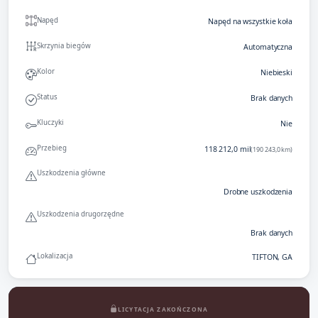
Napęd
Napęd na wszystkie koła
Skrzynia biegów
Automatyczna
Kolor
Niebieski
Status
Brak danych
Kluczyki
Nie
Przebieg
118 212,0 mil
(190 243,0 km)
Uszkodzenia główne
Drobne uszkodzenia
Uszkodzenia drugorzędne
Brak danych
Lokalizacja
TIFTON, GA
LICYTACJA ZAKOŃCZONA