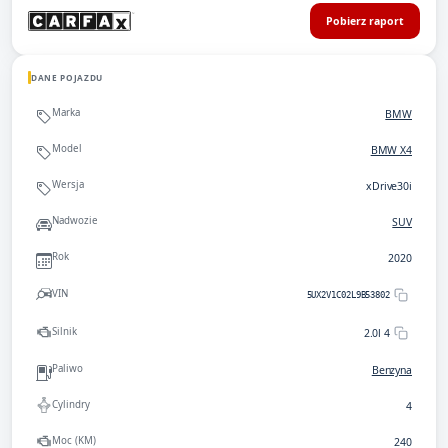
Pobierz raport
DANE POJAZDU
Marka
BMW
Model
BMW X4
Wersja
xDrive30i
Nadwozie
SUV
Rok
2020
VIN
5UX2V1C02L9B53802
Silnik
2.0l 4
Paliwo
Benzyna
Cylindry
4
Moc (KM)
240