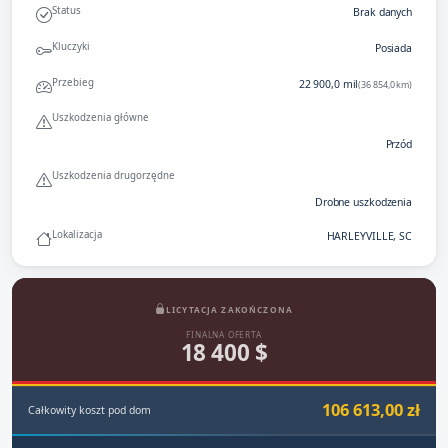
Status
Brak danych
Kluczyki
Posiada
Przebieg
22 900,0 mil
(36 854,0 km)
Uszkodzenia główne
Przód
Uszkodzenia drugorzędne
Drobne uszkodzenia
Lokalizacja
HARLEYVILLE, SC
LICYTACJA ZAKOŃCZONA
FINALNA OFERTA
18 400 $
106 613,00 zł
Całkowity koszt pod dom