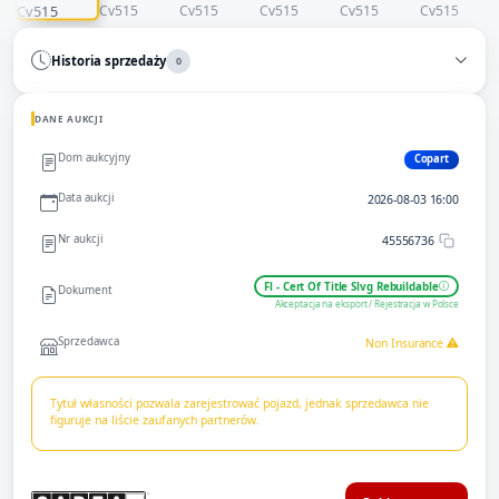
Historia sprzedaży
0
DANE AUKCJI
Dom aukcyjny
Copart
Data aukcji
2026-08-03 16:00
Nr aukcji
45556736
Fl - Cert Of Title Slvg Rebuildable
Dokument
Akceptacja na eksport / Rejestracja w Polsce
Sprzedawca
Non Insurance
Tytuł własności pozwala zarejestrować pojazd, jednak sprzedawca nie
figuruje na liście zaufanych partnerów.