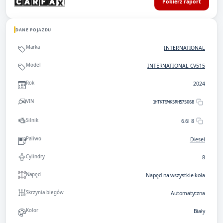
Pobierz raport
DANE POJAZDU
Marka
INTERNATIONAL
Model
INTERNATIONAL CV515
Rok
2024
VIN
1HTKTSWK5RH575068
Silnik
6.6l 8
Paliwo
Diesel
Cylindry
8
Napęd
Napęd na wszystkie koła
Skrzynia biegów
Automatyczna
Kolor
Biały