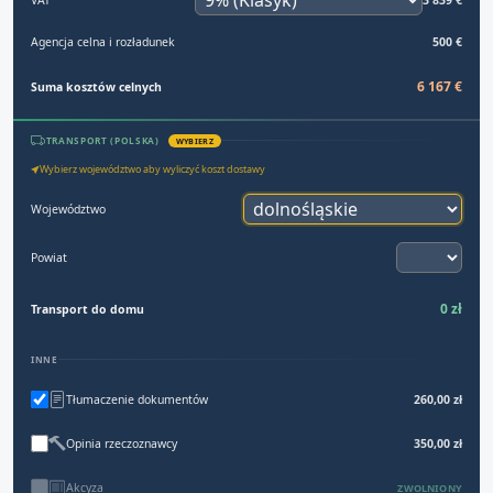
Agencja celna i rozładunek
500 €
6 167 €
Suma kosztów celnych
TRANSPORT (POLSKA)
WYBIERZ
Wybierz województwo aby wyliczyć koszt dostawy
Województwo
Powiat
0 zł
Transport do domu
INNE
Tłumaczenie dokumentów
260,00 zł
Opinia rzeczoznawcy
350,00 zł
Akcyza
ZWOLNIONY