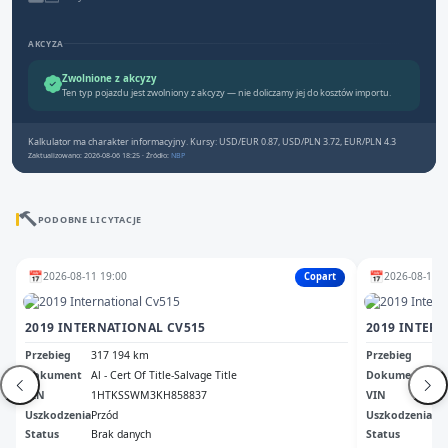
AKCYZA
Zwolnione z akcyzy
Ten typ pojazdu jest zwolniony z akcyzy — nie doliczamy jej do kosztów importu.
Kalkulator ma charakter informacyjny. Kursy: USD/EUR 0.87, USD/PLN 3.72, EUR/PLN 4.3
Zaktualizowano: 2026-08-06 18:25 · Źródło:
NBP
PODOBNE LICYTACJE
📅
📅
2026-08-11 19:00
2026-08-12 1
Copart
2019 INTERNATIONAL CV515
2019 INTER
Przebieg
317 194 km
Przebieg
34
Dokument
Al - Cert Of Title-Salvage Title
Dokument
Va 
VIN
1HTKSSWM3KH858837
VIN
1H
Uszkodzenia
Przód
Uszkodzenia
Pr
Status
Brak danych
Status
Br