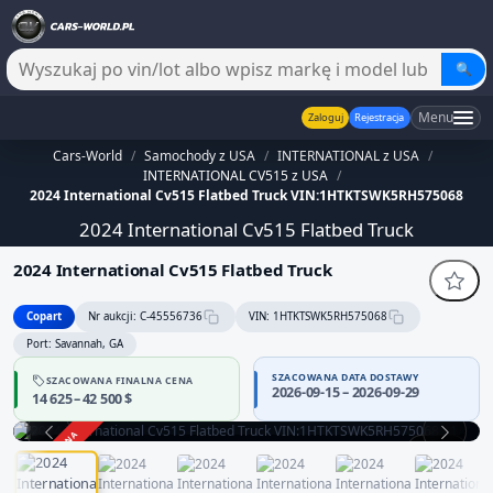
🔍
Menu
Zaloguj
Rejestracja
Cars-World
/
Samochody z USA
/
INTERNATIONAL z USA
/
INTERNATIONAL CV515 z USA
/
2024 International Cv515 Flatbed Truck VIN:1HTKTSWK5RH575068
2024 International Cv515 Flatbed Truck
2024 International Cv515 Flatbed Truck
Copart
Nr aukcji: C-45556736
VIN: 1HTKTSWK5RH575068
Port: Savannah, GA
SZACOWANA DATA DOSTAWY
SZACOWANA FINALNA CENA
Sprzedawca bez potwierdzonej wiarygodności — część danych
2026-09-15 – 2026-09-29
14 625 – 42 500 $
może być niepełna
Zachowaj ostrożność i dokładnie zweryfikuj historię pojazdu.
ZAKOŃCZONA
1 / 11