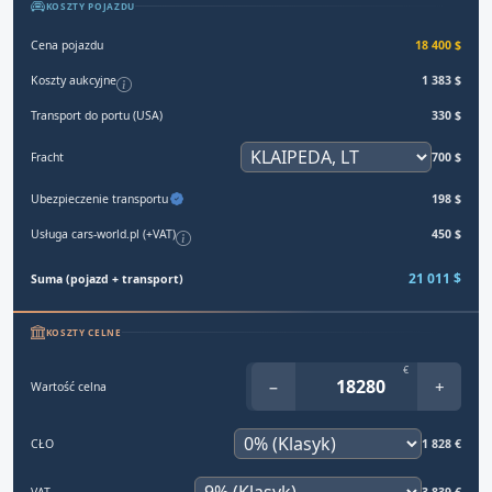
KOSZTY POJAZDU
Cena pojazdu
18 400 $
Koszty aukcyjne
1 383 $
Transport do portu (USA)
330 $
Fracht
700 $
Ubezpieczenie transportu
198 $
Usługa cars-world.pl (+VAT)
450 $
21 011 $
Suma (pojazd + transport)
KOSZTY CELNE
€
−
+
Wartość celna
CŁO
1 828 €
VAT
3 839 €