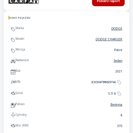
Pobierz raport
DANE POJAZDU
Marka
DODGE
Model
DODGE CHARGER
Wersja
Police
Nadwozie
Sedan
Rok
2021
VIN
2C3CDXAT9MH529746
Silnik
5.7l 8
Paliwo
Benzyna
Cylindry
8
Moc (KM)
370