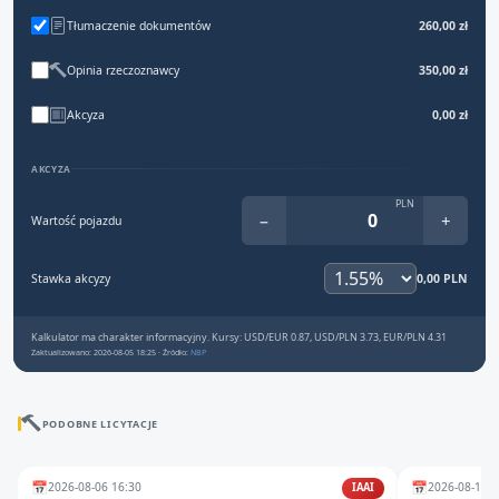
Tłumaczenie dokumentów
260,00 zł
Opinia rzeczoznawcy
350,00 zł
Akcyza
0,00 zł
AKCYZA
PLN
−
+
Wartość pojazdu
Stawka akcyzy
0,00 PLN
Kalkulator ma charakter informacyjny. Kursy: USD/EUR 0.87, USD/PLN 3.73, EUR/PLN 4.31
Zaktualizowano: 2026-08-05 18:25 · Źródło:
NBP
PODOBNE LICYTACJE
📅
📅
2026-08-06 16:30
2026-08-10 1
IAAI