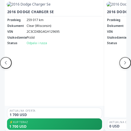
2016 DODGE CHARGER SE
2016 DODGE
Przebieg
259 017 km
Przebieg
18
Dokument
Clear (Wisconsin)
Dokument
Md
VIN
2C3CDXBG4GH129695
VIN
2C
Uszkodzenia
Przód
Uszkodzenia
Pr
Status
Odpala i rusza
Status
Odp
AKTUALNA OFERTA
1 700 USD
⚡
KUP TERAZ
AKTUALNA OFE
0 USD
1 700 USD