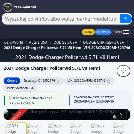
🔍
Menu
Zaloguj
Rejestracja
Cars-World
/
Auta z USA
/
DODGE z USA
/
DODGE CHARGER z USA
/
2021 Dodge Charger Policerwd 5.7L V8 Hemi VIN:2C3CDXAT9MH529746
2021 Dodge Charger Policerwd 5.7L V8 Hemi
2021 Dodge Charger Policerwd 5.7L V8 Hemi
Copart
Nr aukcji: C-45552176
VIN: 2C3CDXAT9MH529746
Port: Savannah, GA
SZACOWANA DATA DOSTAWY
SZACOWANA FINALNA CENA
2026-09-02 – 2026-09-16
3 750 – 12 500 $
ZAKOŃCZONA
1 / 12