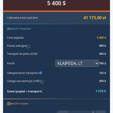
5 400 $
41 173,00 zł
Całkowity koszt pod dom
KOSZTY POJAZDU
Cena pojazdu
5 400 $
Koszty aukcyjne
889 $
Transport do portu (USA)
465 $
Fracht
700 $
Ubezpieczenie transportu
125 $
Usługa cars-world.pl (+VAT)
450 $
7 579 $
Suma (pojazd + transport)
KOSZTY CELNE
€