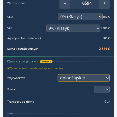
−
+
Wartość celna
CŁO
659 €
VAT
1 385 €
Agencja celna i rozładunek
500 €
2 544 €
Suma kosztów celnych
TRANSPORT (POLSKA)
WYBIERZ
Wybierz województwo aby wyliczyć koszt dostawy
Województwo
Powiat
0 zł
Transport do domu
INNE