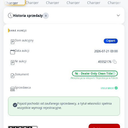
Historia sprzedaży
0
DANE AUKCJI
Dom aukcyjny
Copart
Data aukcji
2026-07-21 03:00
Nr aukcji
45552176
Nc - Dealer Only Clean Title
Dokument
Akceptacja na eksport / Rejestracja w Polsce
Sprzedawca
insurance
Pojazd pochodzi od zaufanego sprzedawcy, a tytuł własności spełnia
wszystkie wymogi rejestracyjne.