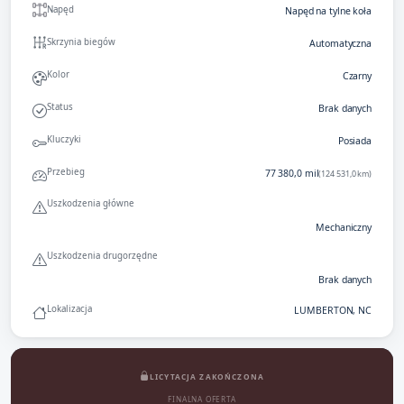
Napęd
Napęd na tylne koła
Skrzynia biegów
Automatyczna
Kolor
Czarny
Status
Brak danych
Kluczyki
Posiada
Przebieg
77 380,0 mil
(124 531,0 km)
Uszkodzenia główne
Mechaniczny
Uszkodzenia drugorzędne
Brak danych
Lokalizacja
LUMBERTON, NC
LICYTACJA ZAKOŃCZONA
FINALNA OFERTA