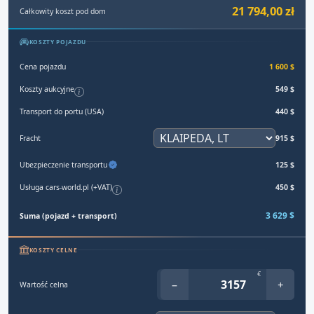
21 794,00 zł
Całkowity koszt pod dom
KOSZTY POJAZDU
Cena pojazdu
1 600 $
Koszty aukcyjne
549 $
Transport do portu (USA)
440 $
Fracht
915 $
Ubezpieczenie transportu
125 $
Usługa cars-world.pl (+VAT)
450 $
3 629 $
Suma (pojazd + transport)
KOSZTY CELNE
€
−
+
Wartość celna