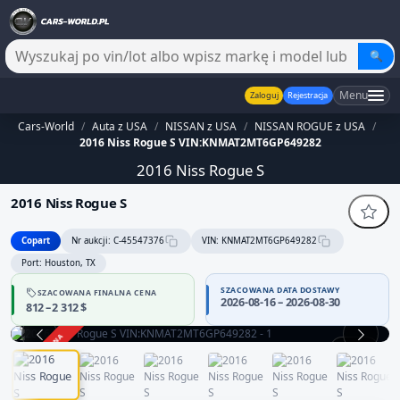
🔍
Menu
Zaloguj
Rejestracja
Cars-World
/
Auta z USA
/
NISSAN z USA
/
NISSAN ROGUE z USA
/
2016 Niss Rogue S VIN:KNMAT2MT6GP649282
2016 Niss Rogue S
2016 Niss Rogue S
Copart
Nr aukcji: C-45547376
VIN: KNMAT2MT6GP649282
Port: Houston, TX
SZACOWANA DATA DOSTAWY
SZACOWANA FINALNA CENA
2026-08-16 – 2026-08-30
812 – 2 312 $
ZAKOŃCZONA
1 / 13