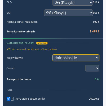
CŁO
316 €
VAT
663 €
Agencja celna i rozładunek
500 €
1 479 €
Suma kosztów celnych
TRANSPORT (POLSKA)
WYBIERZ
Wybierz województwo aby wyliczyć koszt dostawy
Województwo
Powiat
0 zł
Transport do domu
INNE
Tłumaczenie dokumentów
260,00 zł