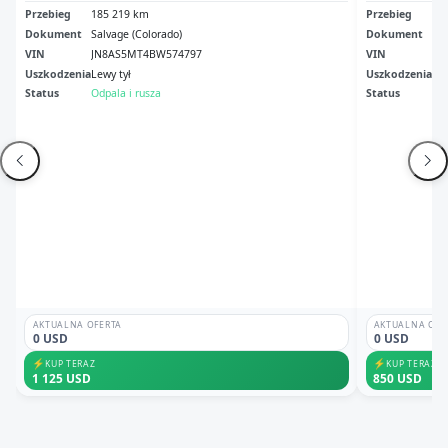
Przebieg
185 219 km
Przebieg
14
Dokument
Salvage (Colorado)
Dokument
Cle
VIN
JN8AS5MT4BW574797
VIN
JN
Uszkodzenia
Lewy tył
Uszkodzenia
No
Status
Odpala i rusza
Status
Odp
AKTUALNA OFERTA
AKTUALNA OFE
0 USD
0 USD
⚡
⚡
KUP TERAZ
KUP TERAZ
1 125 USD
850 USD