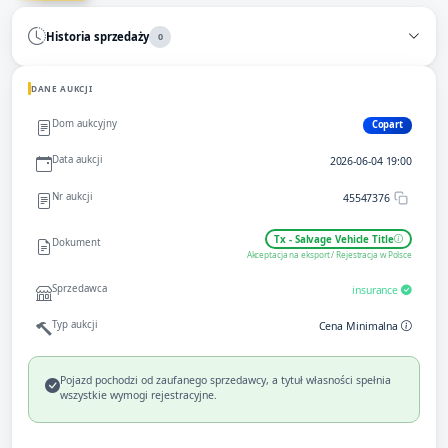
Historia sprzedaży
0
DANE AUKCJI
Dom aukcyjny
Copart
Data aukcji
2026-06-04 19:00
Nr aukcji
45547376
Tx - Salvage Vehicle Title
Dokument
Akceptacja na eksport / Rejestracja w Polsce
Sprzedawca
insurance
Typ aukcji
Cena Minimalna
Pojazd pochodzi od zaufanego sprzedawcy, a tytuł własności spełnia
wszystkie wymogi rejestracyjne.