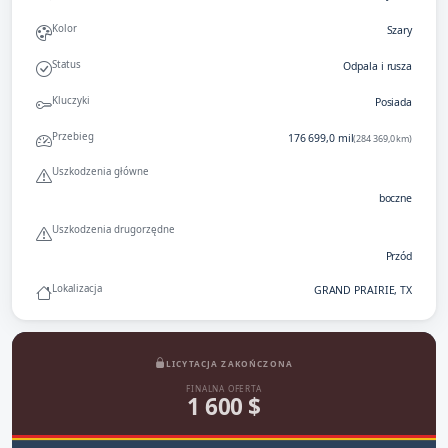
Kolor
Szary
Status
Odpala i rusza
Kluczyki
Posiada
Przebieg
176 699,0 mil
(284 369,0 km)
Uszkodzenia główne
boczne
Uszkodzenia drugorzędne
Przód
Lokalizacja
GRAND PRAIRIE, TX
LICYTACJA ZAKOŃCZONA
FINALNA OFERTA
1 600 $