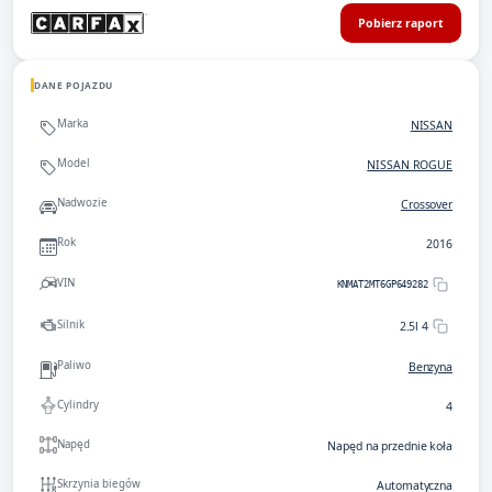
Pobierz raport
DANE POJAZDU
Marka
NISSAN
Model
NISSAN ROGUE
Nadwozie
Crossover
Rok
2016
VIN
KNMAT2MT6GP649282
Silnik
2.5l 4
Paliwo
Benzyna
Cylindry
4
Napęd
Napęd na przednie koła
Skrzynia biegów
Automatyczna