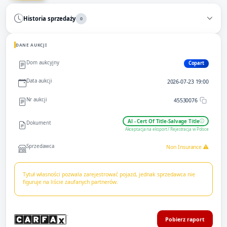
Historia sprzedaży
0
DANE AUKCJI
Dom aukcyjny
Copart
Data aukcji
2026-07-23 19:00
Nr aukcji
45530076
Al - Cert Of Title-Salvage Title
Dokument
Akceptacja na eksport / Rejestracja w Polsce
Sprzedawca
Non Insurance
Tytuł własności pozwala zarejestrować pojazd, jednak sprzedawca nie
figuruje na liście zaufanych partnerów.
Pobierz raport