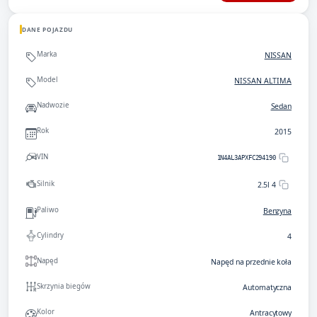
DANE POJAZDU
Marka
NISSAN
Model
NISSAN ALTIMA
Nadwozie
Sedan
Rok
2015
VIN
1N4AL3APXFC294190
Silnik
2.5l 4
Paliwo
Benzyna
Cylindry
4
Napęd
Napęd na przednie koła
Skrzynia biegów
Automatyczna
Kolor
Antracytowy