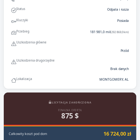
Status
Odpala i rusza
Kluczyki
Posiada
Przebieg
181 981,0 mil
(292 869,0 km)
Uszkodzenia główne
Przód
Uszkodzenia drugorzędne
Brak danych
Lokalizacja
MONTGOMERY, AL
LICYTACJA ZAKOŃCZONA
FINALNA OFERTA
875 $
16 724,00 zł
Całkowity koszt pod dom