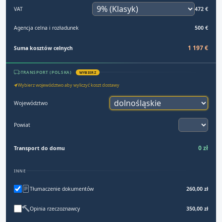
VAT
472 €
Agencja celna i rozładunek
500 €
1 197 €
Suma kosztów celnych
TRANSPORT (POLSKA)
WYBIERZ
Wybierz województwo aby wyliczyć koszt dostawy
Województwo
Powiat
0 zł
Transport do domu
INNE
Tłumaczenie dokumentów
260,00 zł
Opinia rzeczoznawcy
350,00 zł