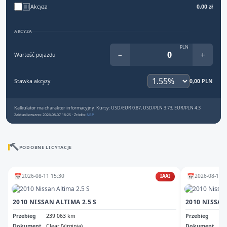
Akcyza
0,00 zł
AKCYZA
PLN
−
+
Wartość pojazdu
Stawka akcyzy
0,00 PLN
Kalkulator ma charakter informacyjny. Kursy: USD/EUR 0.87, USD/PLN 3.73, EUR/PLN 4.3
Zaktualizowano: 2026-08-07 18:25 · Źródło:
NBP
PODOBNE LICYTACJE
📅
📅
2026-08-11 15:30
2026-08-13 1
IAAI
2010 NISSAN ALTIMA 2.5 S
2010 NISSAN
Przebieg
239 063 km
Przebieg
Br
Dokument
Clear (Virginia)
Dokument
Ms 