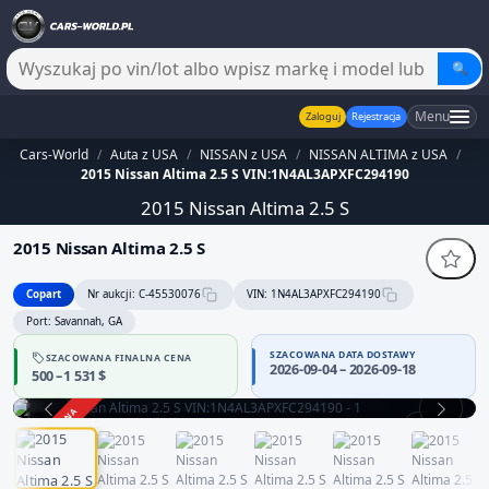
🔍
Menu
Zaloguj
Rejestracja
Cars-World
/
Auta z USA
/
NISSAN z USA
/
NISSAN ALTIMA z USA
/
2015 Nissan Altima 2.5 S VIN:1N4AL3APXFC294190
2015 Nissan Altima 2.5 S
2015 Nissan Altima 2.5 S
Copart
Nr aukcji: C-45530076
VIN: 1N4AL3APXFC294190
Port: Savannah, GA
SZACOWANA DATA DOSTAWY
SZACOWANA FINALNA CENA
Sprzedawca bez potwierdzonej wiarygodności — część danych
2026-09-04 – 2026-09-18
500 – 1 531 $
może być niepełna
Zachowaj ostrożność i dokładnie zweryfikuj historię pojazdu.
ZAKOŃCZONA
1 / 12