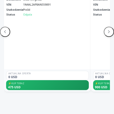
VIN
1N4AL2AP8AN559891
VIN
1N
Uszkodzenia
Przód
Uszkodzenia
bo
Status
Odpala
Status
Br
AKTUALNA OFERTA
AKTUALNA OFE
0 USD
0 USD
⚡
⚡
KUP TERAZ
KUP TERAZ
475 USD
900 USD