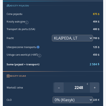
KOSZTY POJAZDU
Cena pojazdu
875 $
Koszty aukcyjne
404 $
Transport do portu (USA)
480 $
Fracht
700 $
Ubezpieczenie transportu
125 $
Usługa cars-world.pl (+VAT)
450 $
2 584 $
Suma (pojazd + transport)
KOSZTY CELNE
€
−
+
Wartość celna
CŁO
225 €