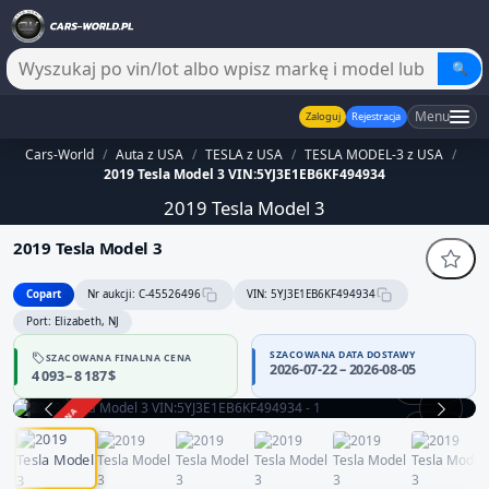
🔍
Menu
Zaloguj
Rejestracja
Cars-World
/
Auta z USA
/
TESLA z USA
/
TESLA MODEL-3 z USA
/
2019 Tesla Model 3 VIN:5YJ3E1EB6KF494934
2019 Tesla Model 3
2019 Tesla Model 3
Copart
Nr aukcji: C-45526496
VIN: 5YJ3E1EB6KF494934
Port: Elizabeth, NJ
SZACOWANA DATA DOSTAWY
SZACOWANA FINALNA CENA
2026-07-22 – 2026-08-05
4 093 – 8 187 $
360°
ZAKOŃCZONA
1 / 12