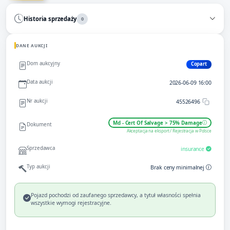
Historia sprzedaży
0
DANE AUKCJI
Dom aukcyjny
Copart
Data aukcji
2026-06-09 16:00
Nr aukcji
45526496
Md - Cert Of Salvage > 75% Damage
Dokument
Akceptacja na eksport / Rejestracja w Polsce
Sprzedawca
insurance
Typ aukcji
Brak ceny minimalnej
Pojazd pochodzi od zaufanego sprzedawcy, a tytuł własności spełnia
wszystkie wymogi rejestracyjne.