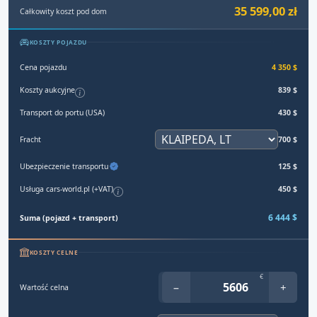
35 599,00 zł
Całkowity koszt pod dom
KOSZTY POJAZDU
Cena pojazdu
4 350 $
Koszty aukcyjne
839 $
Transport do portu (USA)
430 $
Fracht
700 $
Ubezpieczenie transportu
125 $
Usługa cars-world.pl (+VAT)
450 $
6 444 $
Suma (pojazd + transport)
KOSZTY CELNE
€
−
+
Wartość celna