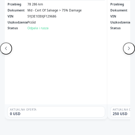
Przebieg
78 286 km
Przebieg
14
Dokument
Md - Cert Of Salvage > 75% Damage
Dokument
Md
VIN
5YJ3E1EBXJF129686
VIN
5Y
Uszkodzenia
Przód
Uszkodzenia
Tył
Status
Odpala i rusza
Status
Br
AKTUALNA OFERTA
AKTUALNA OFE
0 USD
250 USD