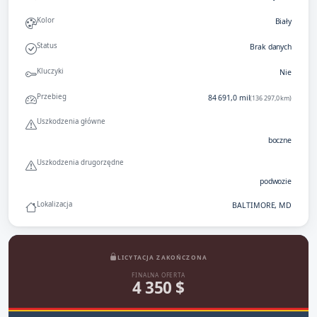
Kolor
Biały
Status
Brak danych
Kluczyki
Nie
Przebieg
84 691,0 mil
(136 297,0 km)
Uszkodzenia główne
boczne
Uszkodzenia drugorzędne
podwozie
Lokalizacja
BALTIMORE, MD
LICYTACJA ZAKOŃCZONA
FINALNA OFERTA
4 350 $