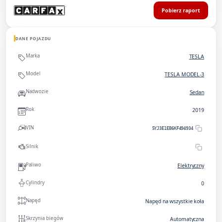
Pobierz raport
DANE POJAZDU
Marka
TESLA
Model
TESLA MODEL-3
Nadwozie
Sedan
Rok
2019
VIN
5YJ3E1EB6KF494934
Silnik
Paliwo
Elektryczny
Cylindry
0
Napęd
Napęd na wszystkie koła
Skrzynia biegów
Automatyczna