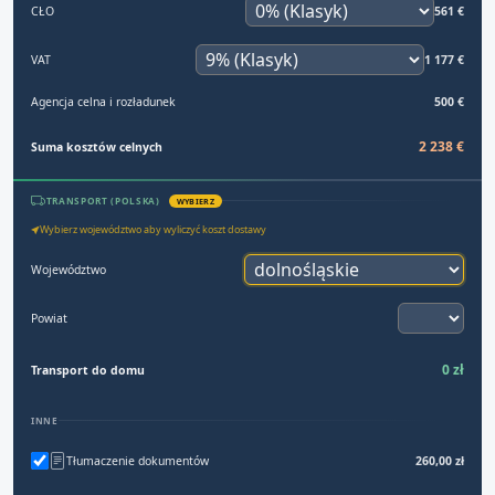
CŁO
561 €
VAT
1 177 €
Agencja celna i rozładunek
500 €
2 238 €
Suma kosztów celnych
TRANSPORT (POLSKA)
WYBIERZ
Wybierz województwo aby wyliczyć koszt dostawy
Województwo
Powiat
0 zł
Transport do domu
INNE
Tłumaczenie dokumentów
260,00 zł