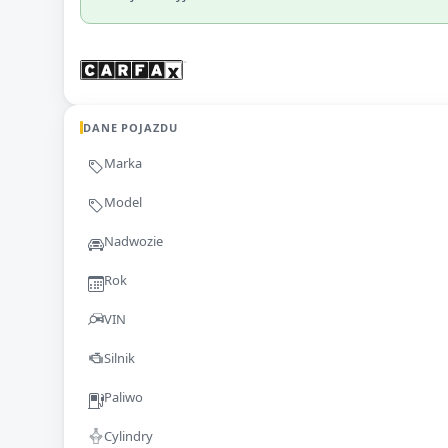
DANE POJAZDU
Marka
Model
Nadwozie
Rok
VIN
Silnik
Paliwo
Cylindry