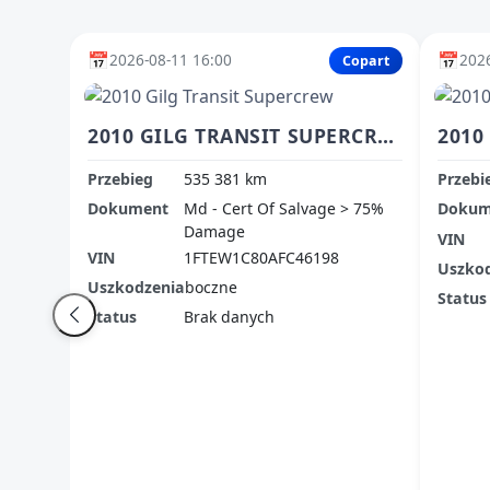
📅
📅
2026-08-11 16:00
2026
Copart
2010 GILG TRANSIT SUPERCREW
2010
Przebieg
535 381 km
Przebi
Dokument
Md - Cert Of Salvage > 75%
Dokum
Damage
VIN
VIN
1FTEW1C80AFC46198
Uszko
Uszkodzenia
boczne
Status
Status
Brak danych