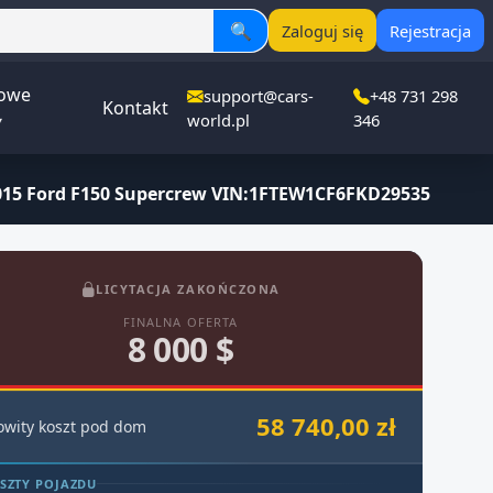
🔍
Zaloguj się
Rejestracja
owe
support@cars-
+48 731 298
Kontakt
▾
world.pl
346
015 Ford F150 Supercrew VIN:1FTEW1CF6FKD29535
LICYTACJA ZAKOŃCZONA
FINALNA OFERTA
8 000 $
58 740,00 zł
owity koszt pod dom
SZTY POJAZDU