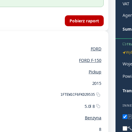
VAT
Agen
Pobierz raport
Suma
TR
FORD
Wyb
FORD F-150
Woj
Pickup
Powi
2015
Tran
1FTEW1CF6FKD29535
INNE
5.0l 8
Benzyna
8