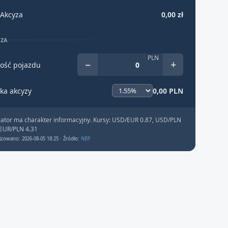
Akcyza
0,00 zł
YZA
PLN
−
+
ość pojazdu
ka akcyzy
0,00 PLN
lator ma charakter informacyjny. Kursy: USD/EUR 0.87, USD/PLN
 EUR/PLN 4.31
izowano: 2026-08-05 18:25 · Źródło:
NBP