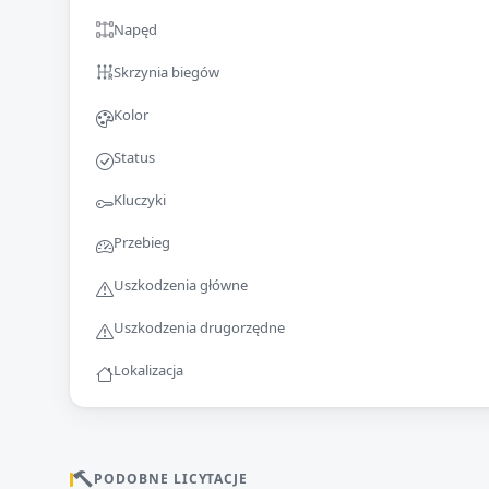
Napęd
Skrzynia biegów
Kolor
Status
Kluczyki
Przebieg
Uszkodzenia główne
Uszkodzenia drugorzędne
Lokalizacja
PODOBNE LICYTACJE