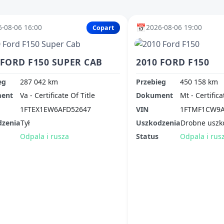
📅
-08-06 16:00
2026-08-06 19:00
Copart
 FORD F150 SUPER CAB
2010 FORD F150
eg
287 042 km
Przebieg
450 158 km
ent
Va - Certificate Of Title
Dokument
Mt - Certifica
1FTEX1EW6AFD52647
VIN
1FTMF1CW9A
dzenia
Tył
Uszkodzenia
Drobne uszk
Odpala i rusza
Status
Odpala i rus