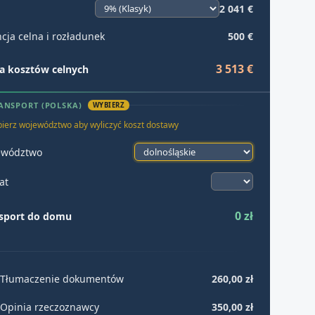
2 041 €
cja celna i rozładunek
500 €
3 513 €
 kosztów celnych
ANSPORT (POLSKA)
WYBIERZ
ierz województwo aby wyliczyć koszt dostawy
ewództwo
at
0 zł
sport do domu
Tłumaczenie dokumentów
260,00 zł
Opinia rzeczoznawcy
350,00 zł