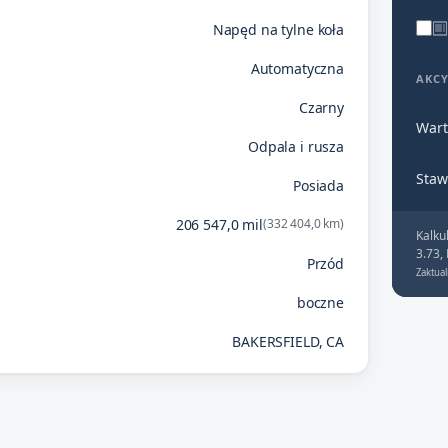
Napęd na tylne koła
Automatyczna
AKC
Czarny
Wart
Odpala i rusza
Staw
Posiada
206 547,0 mil
(332 404,0 km)
Kalku
3.73,
Przód
Zaktual
boczne
BAKERSFIELD, CA