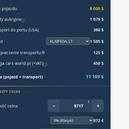
 pojazdu
8 000 $
ty aukcyjne
1 079 $
sport do portu (USA)
380 $
ht
1 585 $
pieczenie transportu
125 $
ga cars-world.pl (+VAT)
450 $
11 169 $
 (pojazd + transport)
SZTY CELNE
€
−
+
ość celna
972 €