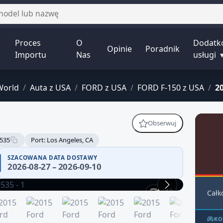
Proces
O
Dodatk
Opinie
Poradnik
Importu
Nas
usługi
World
/
Auta z USA
/
FORD z USA
/
FORD F-150 z USA
/
2
Obserwuj
535
Port: Los Angeles, CA
SZACOWANA DATA DOSTAWY
2026-08-27 – 2026-09-10
1 / 12
Całk
KO