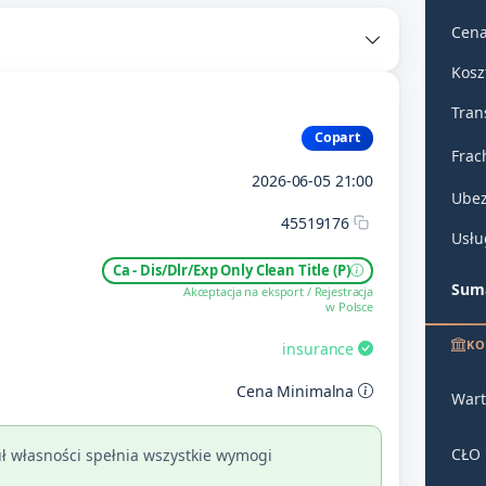
Cena
Kosz
Tran
Copart
Frac
2026-06-05 21:00
Ubez
45519176
Usłu
Ca - Dis/Dlr/Exp Only Clean Title (P)
Suma
Akceptacja na eksport / Rejestracja
w Polsce
KO
insurance
Cena Minimalna
Wart
CŁO
ł własności spełnia wszystkie wymogi