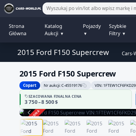
Strona
Katalog
Pojazdy
Szybkie
Główna
Aukcji
▾
▾
Filtry
▾
2015 Ford F150 Supercrew
Cars-
2015 Ford F150 Supercrew
Copart
Nr aukcji: C-45519176
VIN: 1FTEW1CF6FKD29
SZACOWANA FINALNA CENA
3 750 – 8 500 $
ZAKOŃCZONA