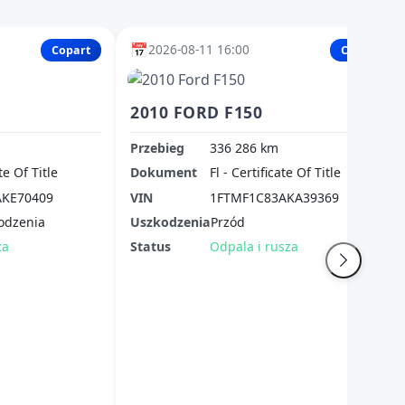
📅
2026-08-11 16:00
Copart
Copart
2010 FORD F150
Przebieg
336 286 km
te Of Title
Dokument
Fl - Certificate Of Title
KE70409
VIN
1FTMF1C83AKA39369
odzenia
Uszkodzenia
Przód
za
Status
Odpala i rusza