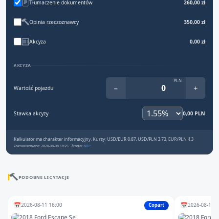
Tłumaczenie dokumentów
260,00 zł
Opinia rzeczoznawcy
350,00 zł
Akcyza
0,00 zł
AKCYZA
PLN
−
+
Wartość pojazdu
Stawka akcyzy
0,00 PLN
Kalkulator ma charakter informacyjny. Kursy: USD/EUR 0.87, USD/PLN 3.73, EUR/PLN 4.3
Zaktualizowano: 2026-08-08 18:25 · Źródło:
NBP
PODOBNE LICYTACJE
📅
📅
2026-08-11 16:00
2026-08-11 1
Copart