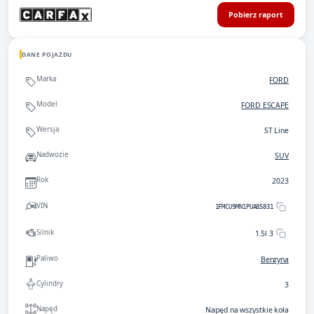
Pobierz raport
DANE POJAZDU
Marka
FORD
Model
FORD ESCAPE
Wersja
ST Line
Nadwozie
SUV
Rok
2023
VIN
1FMCU9MN1PUA85831
Silnik
1.5l 3
Paliwo
Benzyna
Cylindry
3
Napęd
Napęd na wszystkie koła