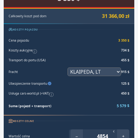
31 366,00 zł
Całkowity koszt pod dom
KOSZTY POJAZDU
Cena pojazdu
3 350 $
Koszty aukcyjne
734 $
Transport do portu (USA)
455 $
Fracht
915 $
Ubezpieczenie transportu
125 $
Usługa cars-world.pl (+VAT)
450 $
5 579 $
Suma (pojazd + transport)
KOSZTY CELNE
€
−
+
Wartość celna