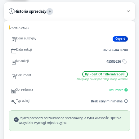
Historia sprzedaży
0
DANE AUKCJI
Dom aukcyjny
Copart
Data aukcji
2026-06-04 16:00
Nr aukcji
45503636
Ky - Cert Of Title-Salvage
Dokument
Akceptacja na eksport / Rejestracja w Polsce
Sprzedawca
insurance
Typ aukcji
Brak ceny minimalnej
Pojazd pochodzi od zaufanego sprzedawcy, a tytuł własności spełnia
wszystkie wymogi rejestracyjne.