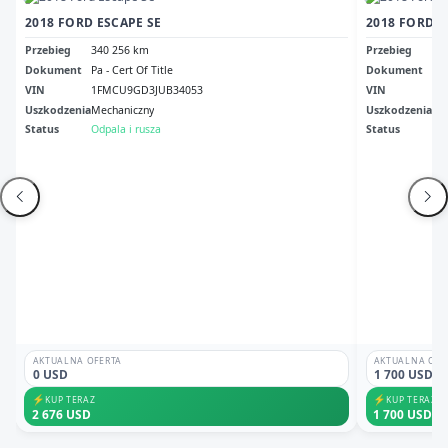
2018 FORD ESCAPE SE
2018 FORD E
Przebieg
340 256 km
Przebieg
31
Dokument
Pa - Cert Of Title
Dokument
Pa 
VIN
1FMCU9GD3JUB34053
VIN
1F
Uszkodzenia
Mechaniczny
Uszkodzenia
Dr
Status
Odpala i rusza
Status
Odp
AKTUALNA OFERTA
AKTUALNA OFE
0 USD
1 700 USD
⚡
⚡
KUP TERAZ
KUP TERAZ
2 676 USD
1 700 USD