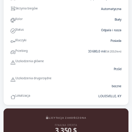
Skrzynia biegów
Automatyczna
Kolor
Biały
Status
Odpala i rusza
Kluczyki
Posiada
Przebieg
33 680,0 mil
(54 203,0 km)
Uszkodzenia główne
Przód
Uszkodzenia drugorzędne
boczne
Lokalizacja
LOUISVILLE, KY
LICYTACJA ZAKOŃCZONA
FINALNA OFERTA
3 350 $