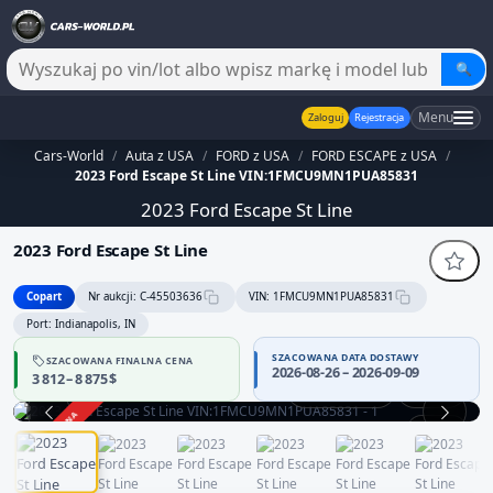
🔍
Menu
Zaloguj
Rejestracja
Cars-World
/
Auta z USA
/
FORD z USA
/
FORD ESCAPE z USA
/
2023 Ford Escape St Line VIN:1FMCU9MN1PUA85831
2023 Ford Escape St Line
2023 Ford Escape St Line
Copart
Nr aukcji: C-45503636
VIN: 1FMCU9MN1PUA85831
Port: Indianapolis, IN
SZACOWANA DATA DOSTAWY
SZACOWANA FINALNA CENA
2026-08-26 – 2026-09-09
3 812 – 8 875 $
Praca silnika
360°
ZAKOŃCZONA
1 / 14