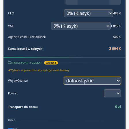
CŁO
485 €
VAT
1 019 €
Agencja celna i rozładunek
500 €
2 004 €
Suma kosztów celnych
TRANSPORT (POLSKA)
WYBIERZ
Wybierz województwo aby wyliczyć koszt dostawy
Województwo
Powiat
0 zł
Transport do domu
INNE