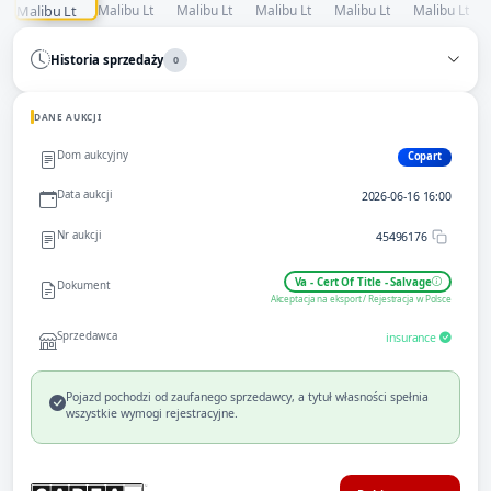
Historia sprzedaży
0
DANE AUKCJI
Dom aukcyjny
Copart
Data aukcji
2026-06-16 16:00
Nr aukcji
45496176
Va - Cert Of Title - Salvage
Dokument
Akceptacja na eksport / Rejestracja w Polsce
Sprzedawca
insurance
Pojazd pochodzi od zaufanego sprzedawcy, a tytuł własności spełnia
wszystkie wymogi rejestracyjne.