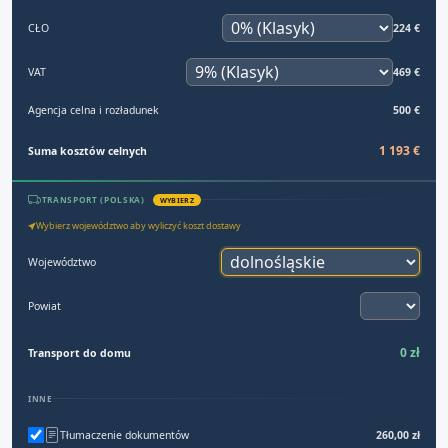
CŁO
224 €
VAT
469 €
Agencja celna i rozładunek
500 €
1 193 €
Suma kosztów celnych
TRANSPORT (POLSKA)
WYBIERZ
Wybierz województwo aby wyliczyć koszt dostawy
Województwo
Powiat
0 zł
Transport do domu
INNE
Tłumaczenie dokumentów
260,00 zł