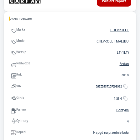
Pobierz raport
DANE POJAZDU
Marka
CHEVROLET
Model
CHEVROLET MALIBU
Wersja
LT (1LT)
Nadwozie
Sedan
Rok
2018
VIN
1G1ZD5ST1JF293902
Silnik
1.5l 4
Paliwo
Benzyna
Cylindry
4
Napęd
Napęd na przednie koła