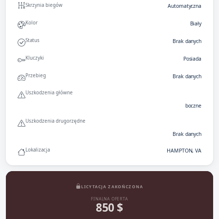
Skrzynia biegów
Automatyczna
Kolor
Biały
Status
Brak danych
Kluczyki
Posiada
Przebieg
Brak danych
Uszkodzenia główne
boczne
Uszkodzenia drugorzędne
Brak danych
Lokalizacja
HAMPTON, VA
LICYTACJA ZAKOŃCZONA
FINALNA OFERTA
850 $