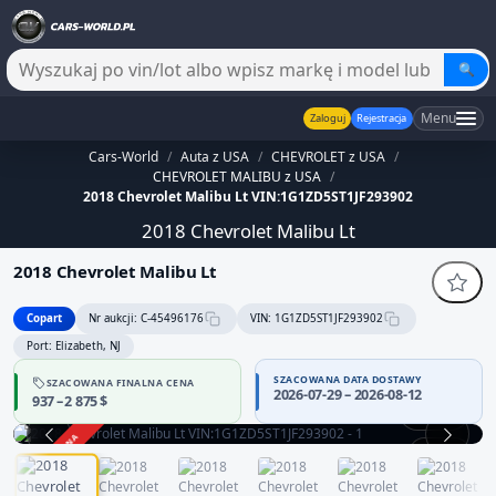
🔍
Menu
Zaloguj
Rejestracja
Cars-World
/
Auta z USA
/
CHEVROLET z USA
/
CHEVROLET MALIBU z USA
/
2018 Chevrolet Malibu Lt VIN:1G1ZD5ST1JF293902
2018 Chevrolet Malibu Lt
2018 Chevrolet Malibu Lt
Copart
Nr aukcji: C-45496176
VIN: 1G1ZD5ST1JF293902
Port: Elizabeth, NJ
SZACOWANA DATA DOSTAWY
SZACOWANA FINALNA CENA
2026-07-29 – 2026-08-12
937 – 2 875 $
360°
ZAKOŃCZONA
1 / 12