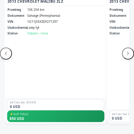
2013 CHEVROLET MALIBU 2LZ
2013 CHEVRO
Przebieg
156 254 km
Przebieg
17
Dokument
Salvage (Pennsylvania)
Dokument
Il 
VIN
1G11J5SX3DF271297
VIN
1G
Uszkodzenia
Lewy tył
Uszkodzenia
Pr
Status
Odpala i rusza
Status
Odp
AKTUALNA OFERTA
0 USD
⚡
KUP TERAZ
AKTUALNA OFE
0 USD
850 USD