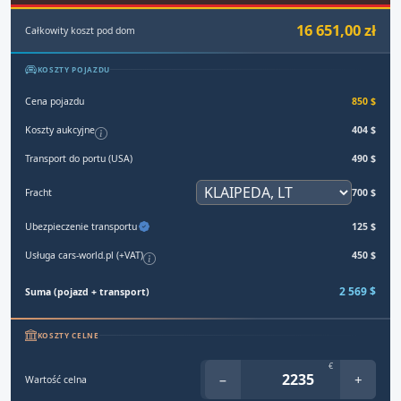
16 651,00 zł
Całkowity koszt pod dom
KOSZTY POJAZDU
Cena pojazdu
850 $
Koszty aukcyjne
404 $
Transport do portu (USA)
490 $
Fracht
700 $
Ubezpieczenie transportu
125 $
Usługa cars-world.pl (+VAT)
450 $
2 569 $
Suma (pojazd + transport)
KOSZTY CELNE
€
−
+
Wartość celna