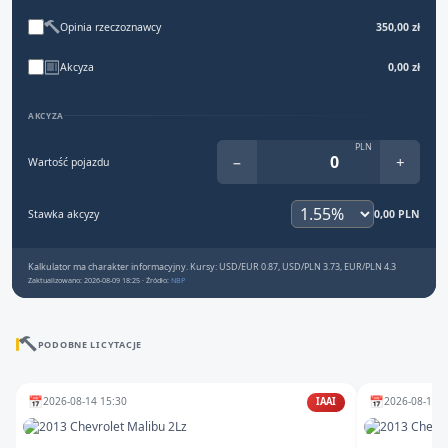
Opinia rzeczoznawcy
350,00 zł
Akcyza
0,00 zł
AKCYZA
PLN
−
+
Wartość pojazdu
Stawka akcyzy
0,00 PLN
Kalkulator ma charakter informacyjny. Kursy: USD/EUR 0.87, USD/PLN 3.73, EUR/PLN 4.3
Zaktualizowano: 2026-08-09 18:25 · Źródło:
NBP
PODOBNE LICYTACJE
📅
📅
2026-08-14 15:30
2026-08-13 1
IAAI