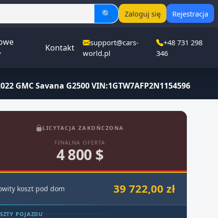
🔍
Zaloguj się
Rejestracja
owe
support@cars-
+48 731 298
Kontakt
▾
world.pl
346
2022 GMC Savana G2500 VIN:1GTW7AFP2N1154596
LICYTACJA ZAKOŃCZONA
FINALNA OFERTA
4 800 $
39 722,00 zł
owity koszt pod dom
SZTY POJAZDU