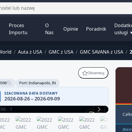
Proces
O
Dodatk
Opinie
Poradnik
Importu
Nas
usługi
World
/
Auta z USA
/
GMC z USA
/
GMC SAVANA z USA
/
Obserwuj
4596
Port: Indianapolis, IN
SZACOWANA DATA DOSTAWY
2026-08-26 – 2026-09-09
1 / 12
Całk
KO