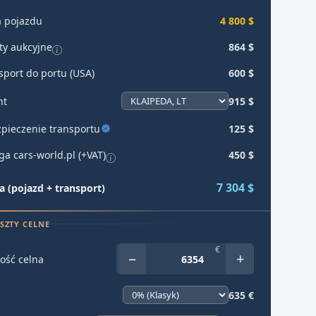
 pojazdu
4 800 $
ty aukcyjne
864 $
sport do portu (USA)
600 $
ht
915 $
pieczenie transportu
125 $
ga cars-world.pl (+VAT)
450 $
7 304 $
 (pojazd + transport)
SZTY CELNE
€
−
+
ość celna
635 €