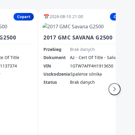
📅
2026-08-10 21:00
Copart
Copart
G2500
2017 GMC SAVANA G2500
Przebieg
Brak danych
te Of Title
Dokument
Az - Cert Of Title - Salvage
1137374
VIN
1GTW7AFF4H1913650
y
Uszkodzenia
Spalenie silnika
Status
Brak danych