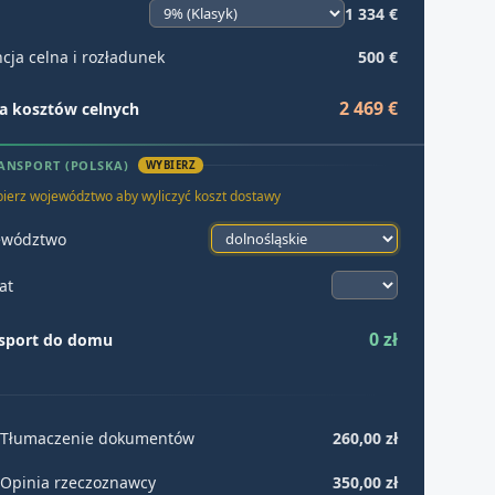
1 334 €
cja celna i rozładunek
500 €
2 469 €
 kosztów celnych
ANSPORT (POLSKA)
WYBIERZ
ierz województwo aby wyliczyć koszt dostawy
ewództwo
at
0 zł
sport do domu
Tłumaczenie dokumentów
260,00 zł
Opinia rzeczoznawcy
350,00 zł