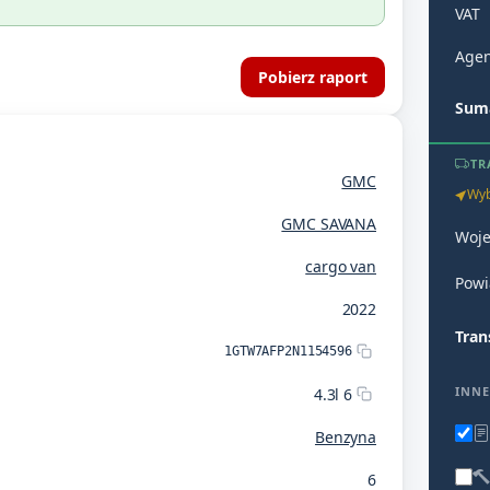
VAT
Agen
Pobierz raport
Suma
TR
GMC
Wyb
GMC SAVANA
Woj
cargo van
Powi
2022
Tran
1GTW7AFP2N1154596
INNE
4.3l 6
Benzyna
6