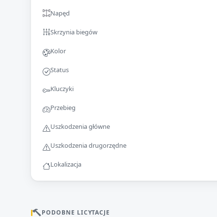
Napęd
Skrzynia biegów
Kolor
Status
Kluczyki
Przebieg
Uszkodzenia główne
Uszkodzenia drugorzędne
Lokalizacja
PODOBNE LICYTACJE