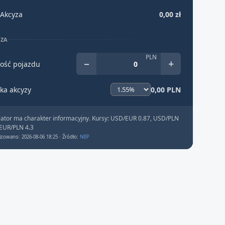
Akcyza
0,00 zł
YZA
PLN
−
+
ość pojazdu
ka akcyzy
0,00 PLN
lator ma charakter informacyjny. Kursy: USD/EUR 0.87, USD/PLN
 EUR/PLN 4.3
izowano: 2026-08-06 18:25 · Źródło:
NBP