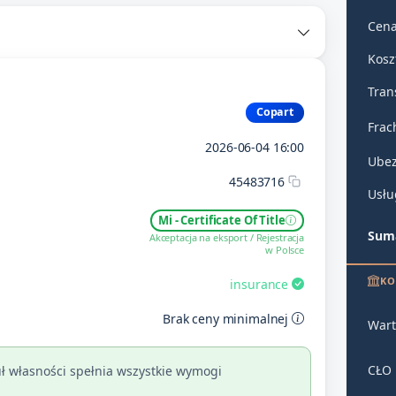
Cena
Kosz
Tran
Copart
Frac
2026-06-04 16:00
Ubez
45483716
Usłu
Mi - Certificate Of Title
Suma
Akceptacja na eksport / Rejestracja
w Polsce
KO
insurance
Brak ceny minimalnej
Wart
CŁO
ł własności spełnia wszystkie wymogi