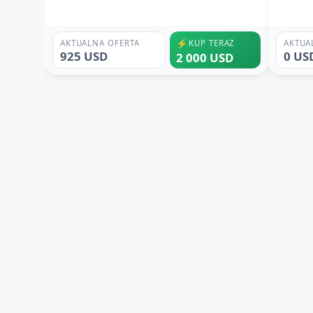
⚡
AKTUALNA OFERTA
KUP TERAZ
AKTUA
925 USD
0 US
2 000 USD