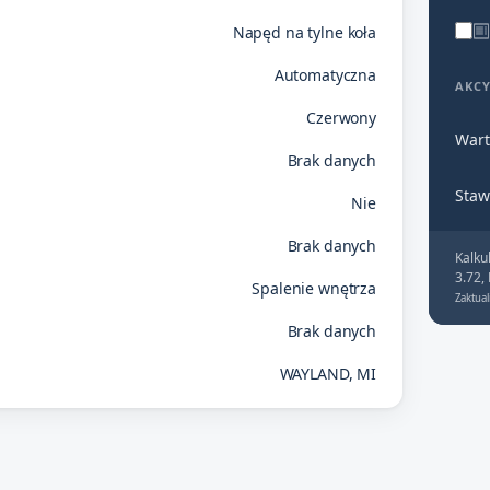
Napęd na tylne koła
Automatyczna
AKC
Czerwony
Wart
Brak danych
Staw
Nie
Brak danych
Kalku
3.72,
Spalenie wnętrza
Zaktual
Brak danych
WAYLAND, MI