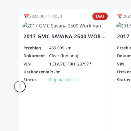
📅
📅
2026-08-11 15:30
2026
IAAI
2017 GMC SAVANA 2500 WORK VAN
2017
Przebieg
439 099 km
Przebi
Dokument
Clear (Indiana)
Dokum
VIN
1GTW7BFF0H1237977
VIN
Uszkodzenia
Przód
Uszko
Status
Odpala i rusza
Status