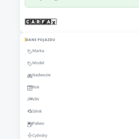
DANE POJAZDU
Marka
Model
Nadwozie
Rok
VIN
Silnik
Paliwo
Cylindry