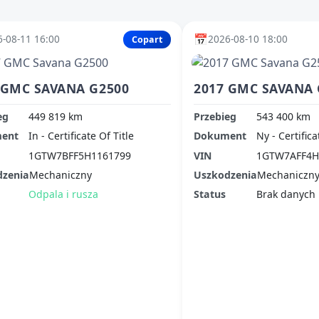
📅
-08-11 16:00
2026-08-10 18:00
Copart
 GMC SAVANA G2500
2017 GMC SAVANA 
eg
449 819 km
Przebieg
543 400 km
ent
In - Certificate Of Title
Dokument
Ny - Certifica
1GTW7BFF5H1161799
VIN
1GTW7AFF4H
dzenia
Mechaniczny
Uszkodzenia
Mechaniczn
Odpala i rusza
Status
Brak danych