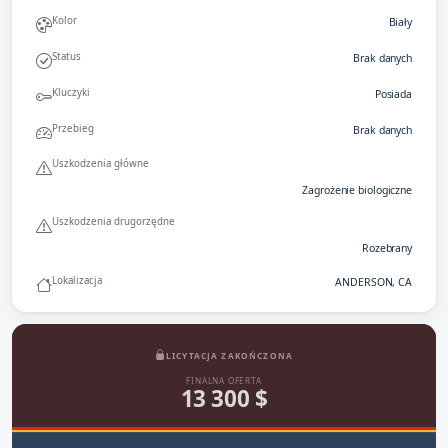
Kolor
Biały
Status
Brak danych
Kluczyki
Posiada
Przebieg
Brak danych
Uszkodzenia główne
Zagrożenie biologiczne
Uszkodzenia drugorzędne
Rozebrany
Lokalizacja
ANDERSON, CA
LICYTACJA ZAKOŃCZONA
FINALNA OFERTA
13 300 $