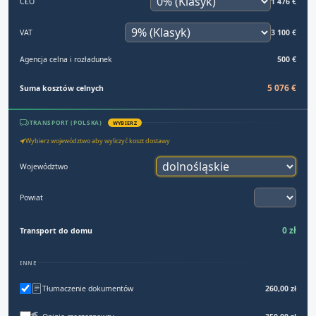
CŁO
1 476 €
VAT
3 100 €
Agencja celna i rozładunek
500 €
5 076 €
Suma kosztów celnych
TRANSPORT (POLSKA)
WYBIERZ
Wybierz województwo aby wyliczyć koszt dostawy
Województwo
Powiat
0 zł
Transport do domu
INNE
Tłumaczenie dokumentów
260,00 zł