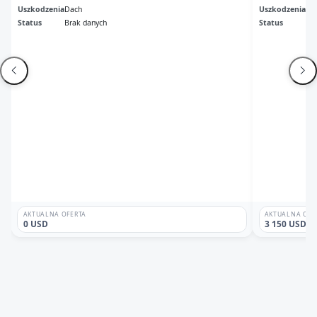
Uszkodzenia
Dach
Uszkodzenia
Ni
Status
Brak danych
Status
Br
AKTUALNA OFERTA
AKTUALNA OFE
0 USD
3 150 USD