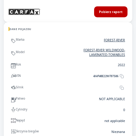
Pobierz raport
DANE POJAZDU
Marka
FOREST-RIVER
FOREST-RIVER WILDWOOD-
Model
LAMINATED-TOWABLES
Rok
2022
VIN
4X4FWBE22NV707586
Silnik
Paliwo
NOT APPLICABLE
Cylindry
0
Napęd
not applicable
Skrzynia biegów
Nieznana