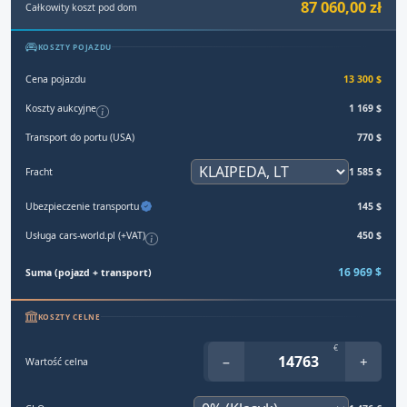
87 060,00 zł
Całkowity koszt pod dom
KOSZTY POJAZDU
Cena pojazdu
13 300 $
Koszty aukcyjne
1 169 $
Transport do portu (USA)
770 $
Fracht
1 585 $
Ubezpieczenie transportu
145 $
Usługa cars-world.pl (+VAT)
450 $
16 969 $
Suma (pojazd + transport)
KOSZTY CELNE
€
−
+
Wartość celna