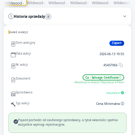
Historia sprzedaży
0
DANE AUKCJI
Dom aukcyjny
Copart
Data aukcji
2026-06-13 19:55
Nr aukcji
45457966
Ca - Salvage Certificate
Dokument
Akceptacja na eksport / Rejestracja w Polsce
Sprzedawca
insurance
Typ aukcji
Cena Minimalna
Pojazd pochodzi od zaufanego sprzedawcy, a tytuł własności spełnia
wszystkie wymogi rejestracyjne.