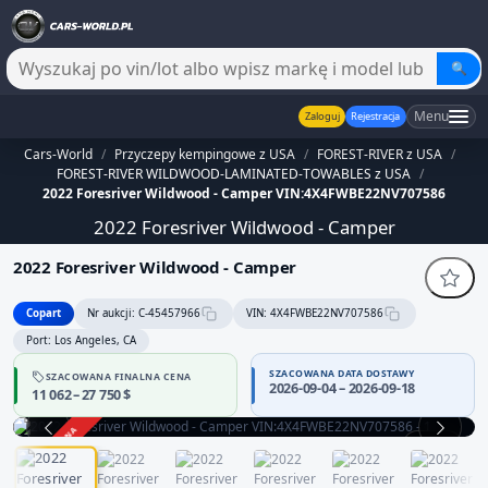
🔍
Menu
Zaloguj
Rejestracja
Cars-World
/
Przyczepy kempingowe z USA
/
FOREST-RIVER z USA
/
FOREST-RIVER WILDWOOD-LAMINATED-TOWABLES z USA
/
2022 Foresriver Wildwood - Camper VIN:4X4FWBE22NV707586
2022 Foresriver Wildwood - Camper
2022 Foresriver Wildwood - Camper
Copart
Nr aukcji: C-45457966
VIN: 4X4FWBE22NV707586
Port: Los Angeles, CA
SZACOWANA DATA DOSTAWY
SZACOWANA FINALNA CENA
2026-09-04 – 2026-09-18
11 062 – 27 750 $
ZAKOŃCZONA
1 / 10