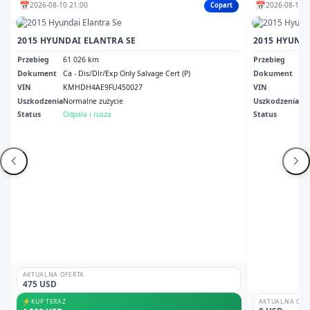
📅
📅
2026-08-10 21:00
2026-08-11 2
Copart
2015 HYUNDAI ELANTRA SE
2015 HYUND
Przebieg
61 026 km
Przebieg
33
Dokument
Ca - Dis/Dlr/Exp Only Salvage Cert (P)
Dokument
Ca 
VIN
KMHDH4AE9FU450027
VIN
5N
Uszkodzenia
Normalne zużycie
Uszkodzenia
Pr
Status
Odpala i rusza
Status
Br
AKTUALNA OFERTA
475 USD
⚡
KUP TERAZ
AKTUALNA OFE