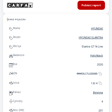
Pobierz raport
DANE POJAZDU
Marka
HYUNDAI
Model
HYUNDAI ELANTRA
Wersja
Elantra GT N Line
Nadwozie
Hatchback
Rok
2020
VIN
KMHH55LC7LU135685
Silnik
1.6l 4
Paliwo
Benzyna
Cylindry
4
Moc (KM)
201