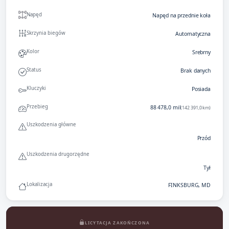
Napęd
Napęd na przednie koła
Skrzynia biegów
Automatyczna
Kolor
Srebrny
Status
Brak danych
Kluczyki
Posiada
Przebieg
88 478,0 mil
(142 391,0 km)
Uszkodzenia główne
Przód
Uszkodzenia drugorzędne
Tył
Lokalizacja
FINKSBURG, MD
LICYTACJA ZAKOŃCZONA