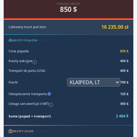
FINALNA OFERTA
850 $
16 235,00 zł
Całkowity koszt pod dom
KOSZTY POJAZDU
Cena pojazdu
850 $
Koszty aukcyjne
404 $
Transport do portu (USA)
405 $
Fracht
700 $
Ubezpieczenie transportu
125 $
Usługa cars-world.pl (+VAT)
450 $
2 484 $
Suma (pojazd + transport)
KOSZTY CELNE