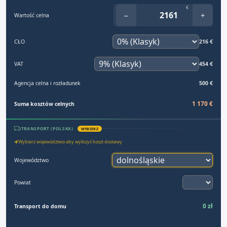
€
−
+
Wartość celna
CŁO
216 €
VAT
454 €
Agencja celna i rozładunek
500 €
1 170 €
Suma kosztów celnych
TRANSPORT (POLSKA)
WYBIERZ
Wybierz województwo aby wyliczyć koszt dostawy
Województwo
Powiat
0 zł
Transport do domu