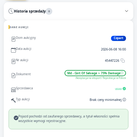
Historia sprzedaży
0
DANE AUKCJI
Dom aukcyjny
Copart
Data aukcji
2026-06-08 16:00
Nr aukcji
45447226
Md - Cert Of Salvage > 75% Damage
Dokument
Akceptacja na eksport / Rejestracja w Polsce
Sprzedawca
usaa
Typ aukcji
Brak ceny minimalnej
Pojazd pochodzi od zaufanego sprzedawcy, a tytuł własności spełnia
wszystkie wymogi rejestracyjne.