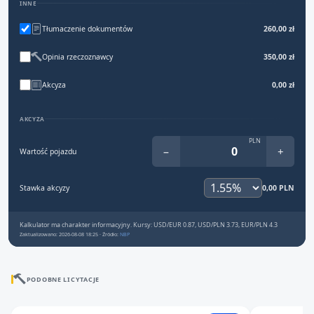
INNE
Tłumaczenie dokumentów
260,00 zł
Opinia rzeczoznawcy
350,00 zł
Akcyza
0,00 zł
AKCYZA
PLN
−
+
Wartość pojazdu
Stawka akcyzy
0,00 PLN
Kalkulator ma charakter informacyjny. Kursy: USD/EUR 0.87, USD/PLN 3.73, EUR/PLN 4.3
Zaktualizowano: 2026-08-08 18:25 · Źródło:
NBP
PODOBNE LICYTACJE