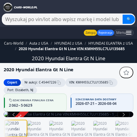
🔍
Menu
Zaloguj
Rejestracja
Cars-World
/
Auta z USA
/
HYUNDAI z USA
/
HYUNDAI ELANTRA z USA
/
2020 Hyundai Elantra Gt N Line VIN:KMHH55LC7LU135685
2020 Hyundai Elantra Gt N Line
2020 Hyundai Elantra Gt N Line
Copart
Nr aukcji: C-45447226
VIN: KMHH55LC7LU135685
Port: Elizabeth, NJ
SZACOWANA DATA DOSTAWY
SZACOWANA FINALNA CENA
2026-07-21 – 2026-08-04
2 062 – 5 062 $
ZAKOŃCZONA
1 / 12