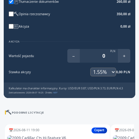
Tłumaczenie dokumentów
260,00 zł
Opinia rzeczoznawcy
350,00 zł
Akcyza
0,00 zł
AKCYZA
PLN
−
+
Wartość pojazdu
Stawka akcyzy
0,00 PLN
Kalkulator ma charakter informacyjny. Kursy: USD/EUR 0.87, USD/PLN 3.73, EUR/PLN 4.3
Zaktualizowano: 2026-08-07 18:25 · Źródło:
NBP
PODOBNE LICYTACJE
📅
📅
2026-08-11 19:00
2026-09-04 1
Copart