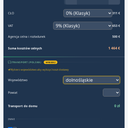
CŁO
311 €
VAT
653 €
Agencja celna i rozładunek
500 €
1 464 €
Suma kosztów celnych
TRANSPORT (POLSKA)
WYBIERZ
Wybierz województwo aby wyliczyć koszt dostawy
Województwo
Powiat
0 zł
Transport do domu
INNE