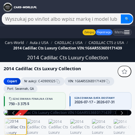
🔍
Menu
Zaloguj
Rejestracja
Cars-World
/
Auta z USA
/
CADILLAC z USA
/
CADILLAC CTS z USA
/
2014 Cadillac Cts Luxury Collection VIN:1G6AR5S36E0171439
2014 Cadillac Cts Luxury Collection
2014 Cadillac Cts Luxury Collection
Copart
Nr aukcji: C-43909325
VIN: 1G6AR5S36E0171439
Port: Savannah, GA
SZACOWANA DATA DOSTAWY
SZACOWANA FINALNA CENA
2026-07-17 – 2026-07-31
750 – 3 375 $
360°
ZAKOŃCZONA
1 / 12