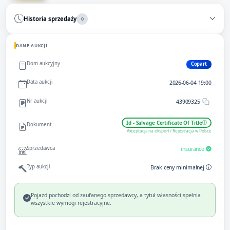
Historia sprzedaży
0
DANE AUKCJI
Dom aukcyjny
Copart
Data aukcji
2026-06-04 19:00
Nr aukcji
43909325
Id - Salvage Certificate Of Title
Dokument
Akceptacja na eksport / Rejestracja w Polsce
Sprzedawca
insurance
Typ aukcji
Brak ceny minimalnej
Pojazd pochodzi od zaufanego sprzedawcy, a tytuł własności spełnia
wszystkie wymogi rejestracyjne.