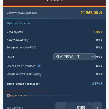
21 565,00 zł
Całkowity koszt pod dom
KOSZTY POJAZDU
Cena pojazdu
1 700 $
Koszty aukcyjne
569 $
Transport do portu (USA)
480 $
Fracht
700 $
Ubezpieczenie transportu
125 $
Usługa cars-world.pl (+VAT)
450 $
3 574 $
Suma (pojazd + transport)
KOSZTY CELNE
€
−
+
Wartość celna