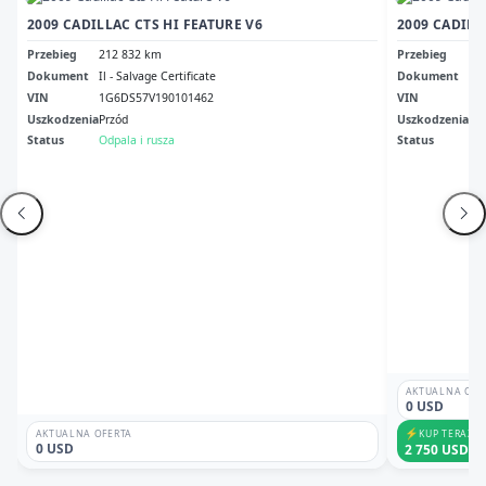
2009 CADILLAC CTS HI FEATURE V6
2009 CADILL
Przebieg
212 832 km
Przebieg
Br
Dokument
Il - Salvage Certificate
Dokument
Mi 
VIN
1G6DS57V190101462
VIN
1G
Uszkodzenia
Przód
Uszkodzenia
Wo
Status
Odpala i rusza
Status
Odp
AKTUALNA OFE
0 USD
⚡
KUP TERAZ
AKTUALNA OFERTA
0 USD
2 750 USD