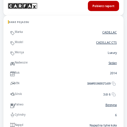
Pobierz raport
DANE POJAZDU
Marka
CADILLAC
Model
CADILLAC CTS
Wersja
Luxury
Nadwozie
Sedan
Rok
2014
VIN
1G6AR5S36E0171439
Silnik
3.6l 6
Paliwo
Benzyna
Cylindry
6
Napęd
Napęd na tylne koła