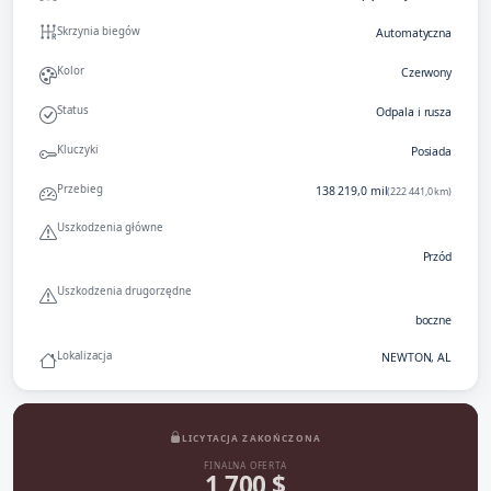
Skrzynia biegów
Automatyczna
Kolor
Czerwony
Status
Odpala i rusza
Kluczyki
Posiada
Przebieg
138 219,0 mil
(222 441,0 km)
Uszkodzenia główne
Przód
Uszkodzenia drugorzędne
boczne
Lokalizacja
NEWTON, AL
LICYTACJA ZAKOŃCZONA
FINALNA OFERTA
1 700 $