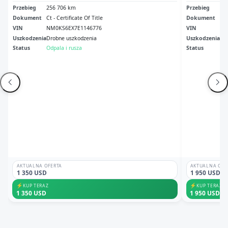
Przebieg
256 706 km
Przebieg
34
Dokument
Ct - Certificate Of Title
Dokument
Sal
VIN
NM0KS6EX7E1146776
VIN
NM
Uszkodzenia
Drobne uszkodzenia
Uszkodzenia
No
Status
Odpala i rusza
Status
Odp
AKTUALNA OFERTA
AKTUALNA OFE
1 350 USD
1 950 USD
⚡
⚡
KUP TERAZ
KUP TERAZ
1 350 USD
1 950 USD