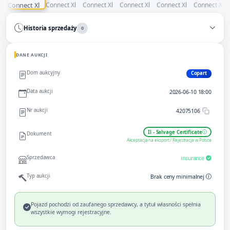
Historia sprzedaży
0
DANE AUKCJI
Dom aukcyjny
Copart
Data aukcji
2026-06-10 18:00
Nr aukcji
42075106
Il - Salvage Certificate
Dokument
Akceptacja na eksport / Rejestracja w Polsce
Sprzedawca
insurance
Typ aukcji
Brak ceny minimalnej
Pojazd pochodzi od zaufanego sprzedawcy, a tytuł własności spełnia
wszystkie wymogi rejestracyjne.