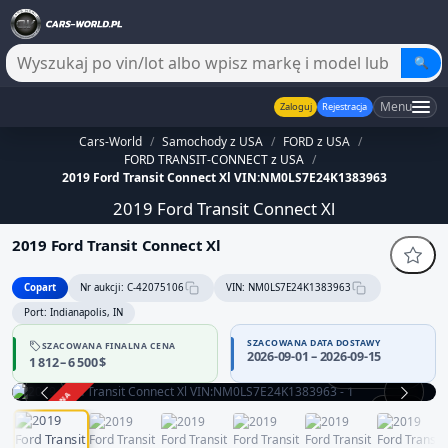
🔍
Menu
Zaloguj
Rejestracja
Cars-World
/
Samochody z USA
/
FORD z USA
/
FORD TRANSIT-CONNECT z USA
/
2019 Ford Transit Connect Xl VIN:NM0LS7E24K1383963
2019 Ford Transit Connect Xl
2019 Ford Transit Connect Xl
Copart
Nr aukcji: C-42075106
VIN: NM0LS7E24K1383963
Port: Indianapolis, IN
SZACOWANA DATA DOSTAWY
SZACOWANA FINALNA CENA
2026-09-01 – 2026-09-15
1 812 – 6 500 $
Praca silnika
ZAKOŃCZONA
1 / 12