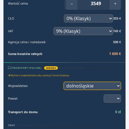
−
+
Wartość celna
CŁO
355 €
VAT
745 €
Agencja celna i rozładunek
500 €
1 600 €
Suma kosztów celnych
TRANSPORT (POLSKA)
WYBIERZ
Wybierz województwo aby wyliczyć koszt dostawy
Województwo
Powiat
0 zł
Transport do domu
INNE