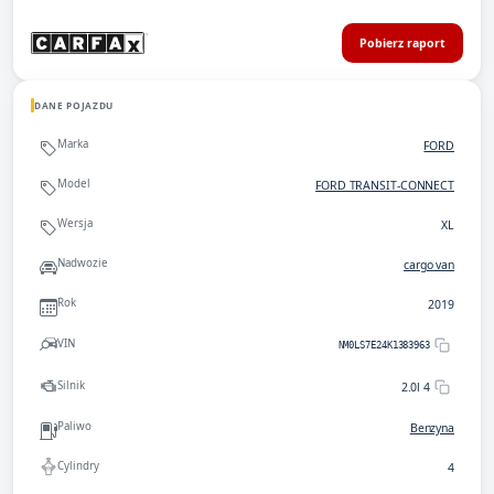
Pobierz raport
DANE POJAZDU
Marka
FORD
Model
FORD TRANSIT-CONNECT
Wersja
XL
Nadwozie
cargo van
Rok
2019
VIN
NM0LS7E24K1383963
Silnik
2.0l 4
Paliwo
Benzyna
Cylindry
4