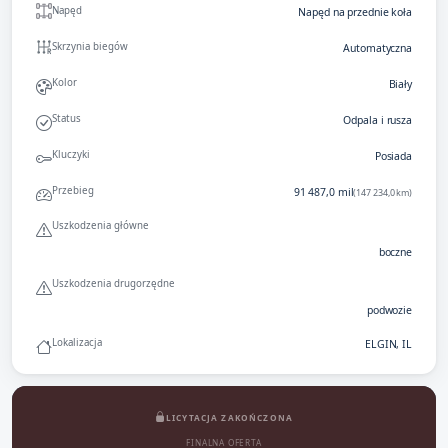
Napęd
Napęd na przednie koła
Skrzynia biegów
Automatyczna
Kolor
Biały
Status
Odpala i rusza
Kluczyki
Posiada
Przebieg
91 487,0 mil
(147 234,0 km)
Uszkodzenia główne
boczne
Uszkodzenia drugorzędne
podwozie
Lokalizacja
ELGIN, IL
LICYTACJA ZAKOŃCZONA
FINALNA OFERTA