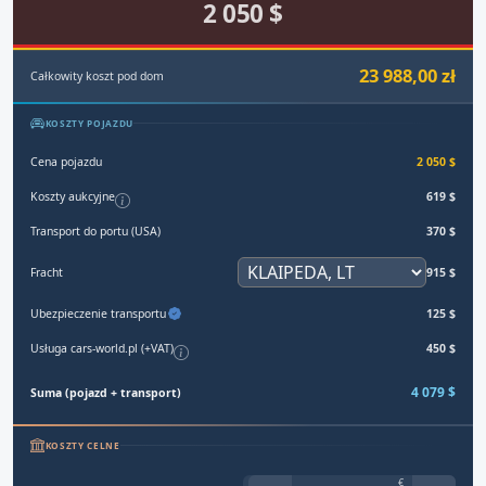
2 050 $
23 988,00 zł
Całkowity koszt pod dom
KOSZTY POJAZDU
Cena pojazdu
2 050 $
Koszty aukcyjne
619 $
Transport do portu (USA)
370 $
Fracht
915 $
Ubezpieczenie transportu
125 $
Usługa cars-world.pl (+VAT)
450 $
4 079 $
Suma (pojazd + transport)
KOSZTY CELNE
€