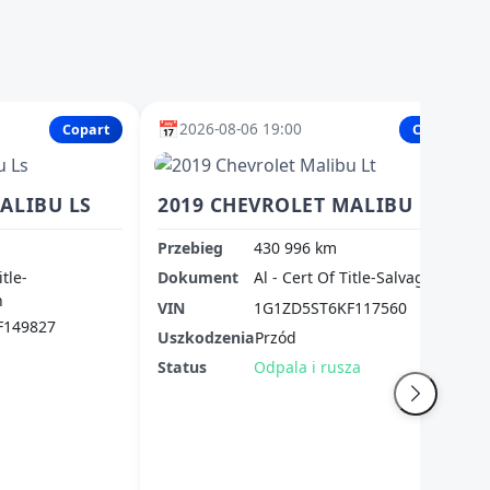
📅
2026-08-06 19:00
Copart
Copart
ALIBU LS
2019 CHEVROLET MALIBU LT
Przebieg
430 996 km
itle-
Dokument
Al - Cert Of Title-Salvage Title
n
VIN
1G1ZD5ST6KF117560
F149827
Uszkodzenia
Przód
Status
Odpala i rusza