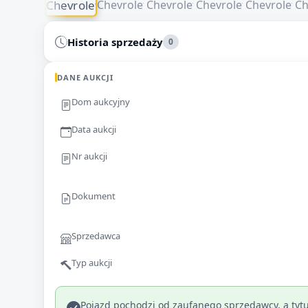
Historia sprzedaży
0
DANE AUKCJI
Dom aukcyjny
Data aukcji
Nr aukcji
Dokument
Sprzedawca
Typ aukcji
Pojazd pochodzi od zaufanego sprzedawcy, a tytu