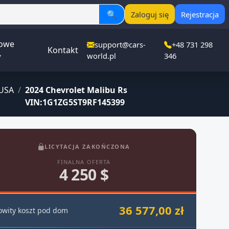
🔍
Zaloguj się
Rejestracja
owe
support@cars-
+48 731 298
Kontakt
▾
world.pl
346
USA
/
2024 Chevrolet Malibu Rs
VIN:1G1ZG5ST9RF145399
LICYTACJA ZAKOŃCZONA
FINALNA OFERTA
4 250 $
36 577,00 zł
owity koszt pod dom