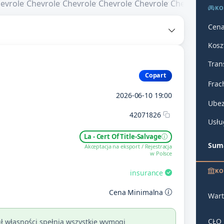
KO
Cena
Kosz
Tran
Copart
Frac
2026-06-10 19:00
Ubez
42071826
Usłu
La - Cert Of Title-Salvage
Suma
Akceptacja na eksport / Rejestracja
w Polsce
KO
insurance
Cena Minimalna
Wart
CŁO
ł własności spełnia wszystkie wymogi