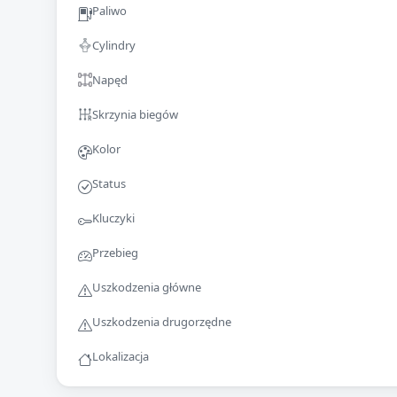
Paliwo
Cylindry
Napęd
Skrzynia biegów
Kolor
Status
Kluczyki
Przebieg
Uszkodzenia główne
Uszkodzenia drugorzędne
Lokalizacja