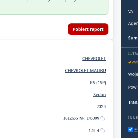
VAT
Agen
Pobierz raport
Suma
TR
CHEVROLET
Wyb
CHEVROLET MALIBU
Woj
RS (1SP)
Powi
Sedan
Tran
2024
INNE
1G1ZG5ST9RF145399
1.5l 4