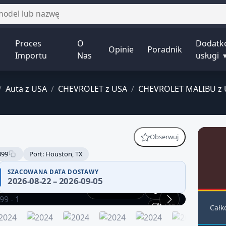
Proces
O
Dodatk
Opinie
Poradnik
Importu
Nas
usługi
/
Auta z USA
/
CHEVROLET z USA
/
CHEVROLET MALIBU z 
Obserwuj
399
Port: Houston, TX
SZACOWANA DATA DOSTAWY
2026-08-22 – 2026-09-05
Praca silnika
360°
1 / 13
Całk