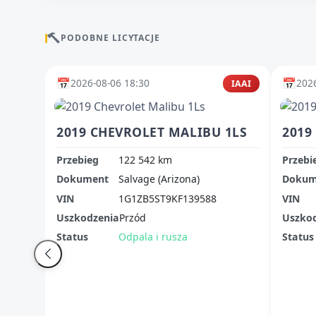
PODOBNE LICYTACJE
📅
📅
2026-08-06 18:30
2026
IAAI
2019 CHEVROLET MALIBU 1LS
2019
Przebieg
122 542 km
Przebi
Dokument
Salvage (Arizona)
Dokum
VIN
1G1ZB5ST9KF139588
VIN
Uszkodzenia
Przód
Uszko
Status
Odpala i rusza
Status