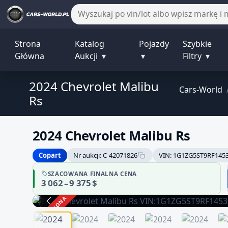
Strona
Katalog
Pojazdy
Szybkie
Główna
Aukcji
▾
▾
Filtry
▾
2024 Chevrolet Malibu
Cars-World
Rs
2024 Chevrolet Malibu Rs
Copart
Nr aukcji: C-42071826
VIN: 1G1ZG5ST9RF145
SZACOWANA FINALNA CENA
3 062 – 9 375 $
ZAKOŃCZONA