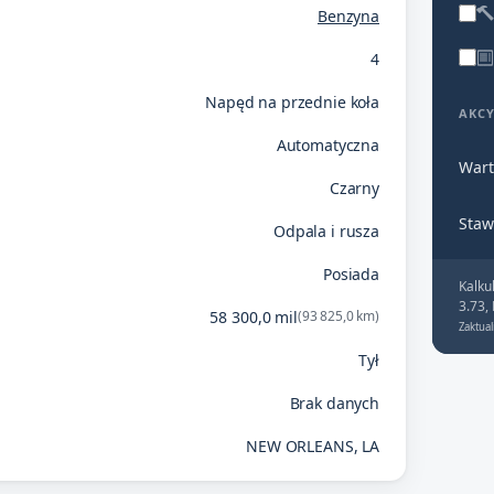
Benzyna
4
Napęd na przednie koła
AKC
Automatyczna
Wart
Czarny
Staw
Odpala i rusza
Posiada
Kalku
3.73,
58 300,0 mil
(93 825,0 km)
Zaktual
Tył
Brak danych
NEW ORLEANS, LA