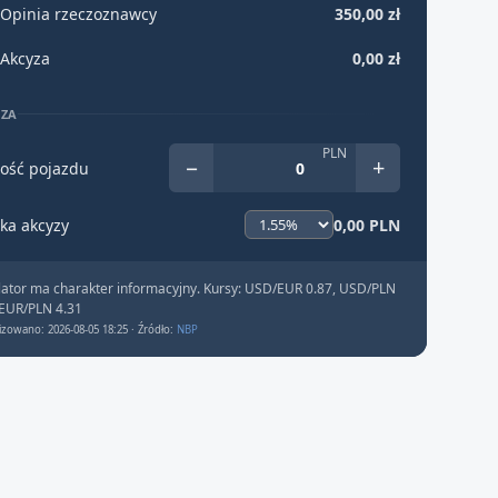
Opinia rzeczoznawcy
350,00 zł
Akcyza
0,00 zł
YZA
PLN
−
+
ość pojazdu
ka akcyzy
0,00 PLN
lator ma charakter informacyjny. Kursy: USD/EUR 0.87, USD/PLN
 EUR/PLN 4.31
izowano: 2026-08-05 18:25 · Źródło:
NBP