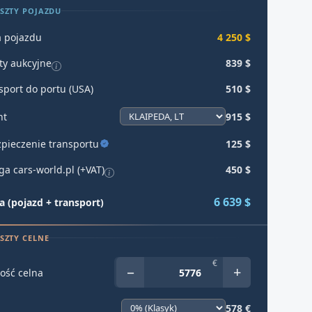
SZTY POJAZDU
 pojazdu
4 250 $
ty aukcyjne
839 $
sport do portu (USA)
510 $
ht
915 $
pieczenie transportu
125 $
ga cars-world.pl (+VAT)
450 $
6 639 $
 (pojazd + transport)
SZTY CELNE
€
−
+
ość celna
578 €