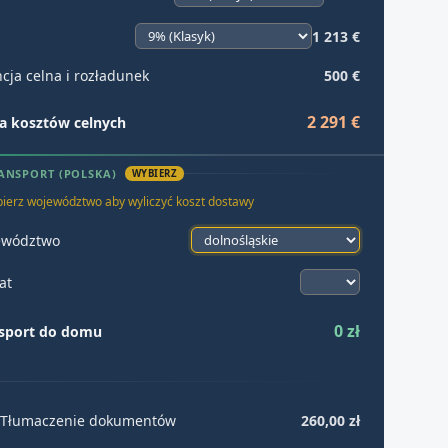
1 213 €
cja celna i rozładunek
500 €
2 291 €
 kosztów celnych
ANSPORT (POLSKA)
WYBIERZ
ierz województwo aby wyliczyć koszt dostawy
ewództwo
at
0 zł
sport do domu
Tłumaczenie dokumentów
260,00 zł