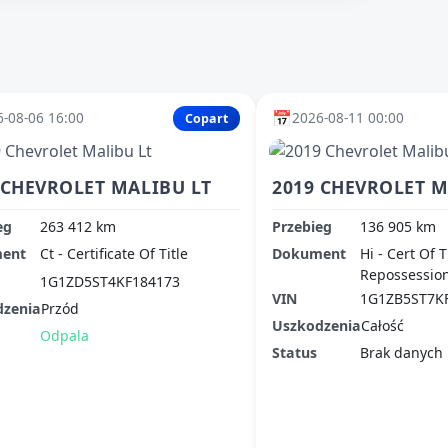
📅
-08-06 16:00
2026-08-11 00:00
Copart
 CHEVROLET MALIBU LT
2019 CHEVROLET M
eg
263 412 km
Przebieg
136 905 km
ent
Ct - Certificate Of Title
Dokument
Hi - Cert Of T
Repossessio
1G1ZD5ST4KF184173
VIN
1G1ZB5ST7K
dzenia
Przód
Uszkodzenia
Całość
Odpala
Status
Brak danych