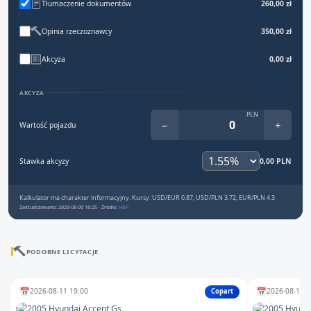
Tłumaczenie dokumentów
260,00 zł
Opinia rzeczoznawcy
350,00 zł
Akcyza
0,00 zł
AKCYZA
PLN
−
+
Wartość pojazdu
Stawka akcyzy
0,00 PLN
Kalkulator ma charakter informacyjny. Kursy: USD/EUR 0.87, USD/PLN 3.72, EUR/PLN 4.3
Zaktualizowano: 2026-08-06 18:25 · Źródło:
NBP
PODOBNE LICYTACJE
📅
📅
2026-08-11 19:00
2026-08-10 1
Copart