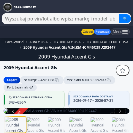
🔍
Menu
Zaloguj
Rejestracja
Cars-World
/
Auta z USA
/
HYUNDAI z USA
/
HYUNDAI ACCENT z USA
/
2009 Hyundai Accent Gls VIN:KMHCM46C39U292447
2009 Hyundai Accent Gls
2009 Hyundai Accent Gls
Copart
Nr aukcji: C-42061136
VIN: KMHCM46C39U292447
Port: Savannah, GA
SZACOWANA DATA DOSTAWY
SZACOWANA FINALNA CENA
2026-07-17 – 2026-07-31
343 – 656 $
ZAKOŃCZONA
1 / 12