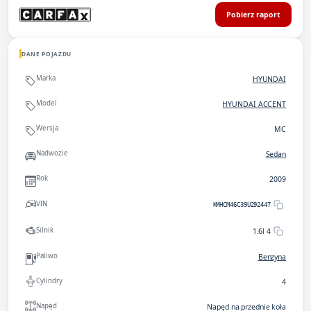
Pobierz raport
DANE POJAZDU
Marka
HYUNDAI
Model
HYUNDAI ACCENT
Wersja
MC
Nadwozie
Sedan
Rok
2009
VIN
KMHCM46C39U292447
Silnik
1.6l 4
Paliwo
Benzyna
Cylindry
4
Napęd
Napęd na przednie koła