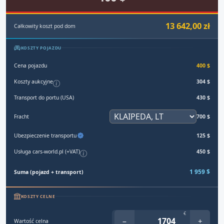
13 642,00 zł
Całkowity koszt pod dom
KOSZTY POJAZDU
Cena pojazdu
400 $
Koszty aukcyjne
304 $
Transport do portu (USA)
430 $
Fracht
700 $
Ubezpieczenie transportu
125 $
Usługa cars-world.pl (+VAT)
450 $
1 959 $
Suma (pojazd + transport)
KOSZTY CELNE
€
−
+
Wartość celna