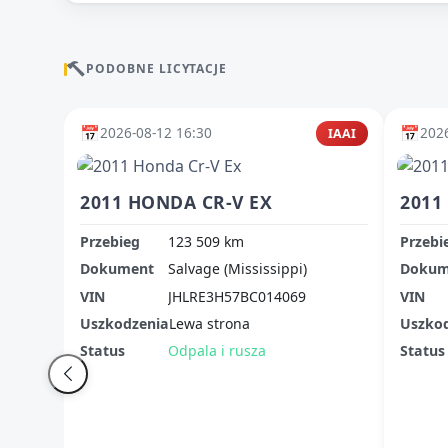
PODOBNE LICYTACJE
📅
📅
2026-08-12 16:30
2026
IAAI
2011 HONDA CR-V EX
2011
Przebieg
123 509 km
Przebi
Dokument
Salvage (Mississippi)
Dokum
VIN
JHLRE3H57BC014069
VIN
Uszkodzenia
Lewa strona
Uszko
Status
Odpala i rusza
Status