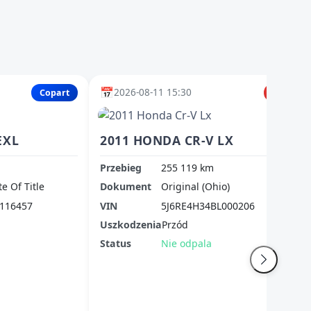
📅
2026-08-11 15:30
Copart
IAAI
EXL
2011 HONDA CR-V LX
Przebieg
255 119 km
te Of Title
Dokument
Original (Ohio)
116457
VIN
5J6RE4H34BL000206
Uszkodzenia
Przód
Status
Nie odpala