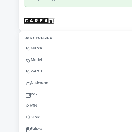
DANE POJAZDU
Marka
Model
Wersja
Nadwozie
Rok
VIN
Silnik
Paliwo