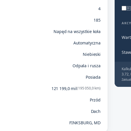
4
185
AKC
Napęd na wszystkie koła
Wart
Automatyczna
Staw
Niebieski
Odpala i rusza
Kalku
3.72,
Posiada
Zaktual
121 199,0 mil
(195 050,0 km)
Przód
Dach
FINKSBURG, MD