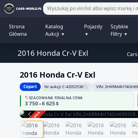
Strona
Katalog
Pojazdy
Szybkie
Główna
Aukcji
▾
▾
Filtry
▾
2016 Honda Cr-V Exl
Cars
2016 Honda Cr-V Exl
Copart
Nr aukcji: C-42052536
VIN: 2HKRM4H74GH69
SZACOWANA FINALNA CENA
3 750 – 6 625 $
ZAKOŃCZONA