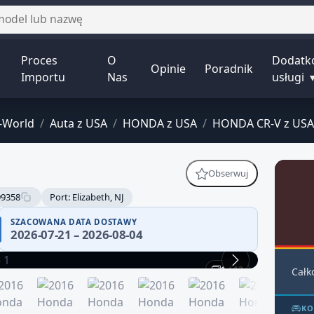
Proces
O
Dodatk
Opinie
Poradnik
Importu
Nas
usługi
-World
/
Auta z USA
/
HONDA z USA
/
HONDA CR-V z USA
Obserwuj
9358
Port: Elizabeth, NJ
SZACOWANA DATA DOSTAWY
2026-07-21 – 2026-08-04
1 / 13
Całk
KO