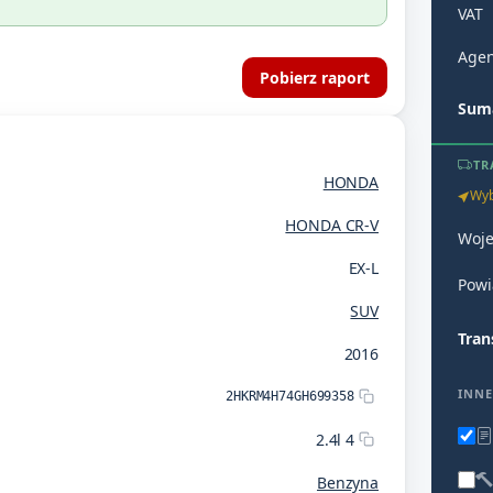
VAT
Agen
Pobierz raport
Suma
TR
HONDA
Wyb
HONDA CR-V
Woj
EX-L
Powi
SUV
Tran
2016
INNE
2HKRM4H74GH699358
2.4l 4
Benzyna