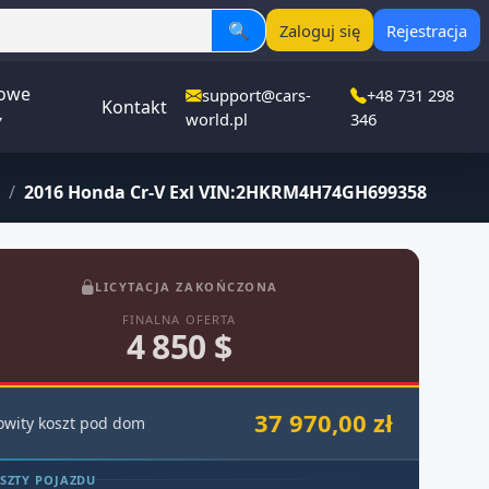
🔍
Zaloguj się
Rejestracja
owe
support@cars-
+48 731 298
Kontakt
▾
world.pl
346
/
2016 Honda Cr-V Exl VIN:2HKRM4H74GH699358
LICYTACJA ZAKOŃCZONA
FINALNA OFERTA
4 850 $
37 970,00 zł
owity koszt pod dom
SZTY POJAZDU