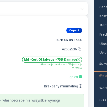
Cena
Kosz
Tran
Copart
Frac
2026-06-08 16:00
Ubez
42052536
Usłu
Md - Cert Of Salvage > 75% Damage
Suma
Akceptacja na eksport / Rejestracja
w Polsce
KO
geico
Brak ceny minimalnej
Wart
CŁO
ł własności spełnia wszystkie wymogi