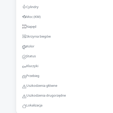
Cylindry
Moc (KM)
Napęd
Skrzynia biegów
Kolor
Status
Kluczyki
Przebieg
Uszkodzenia główne
Uszkodzenia drugorzędne
Lokalizacja