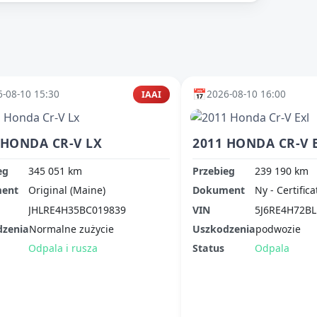
📅
-08-10 15:30
2026-08-10 16:00
IAAI
 HONDA CR-V LX
2011 HONDA CR-V 
eg
345 051 km
Przebieg
239 190 km
ent
Original (Maine)
Dokument
Ny - Certifica
JHLRE4H35BC019839
VIN
5J6RE4H72BL
dzenia
Normalne zużycie
Uszkodzenia
podwozie
Odpala i rusza
Status
Odpala