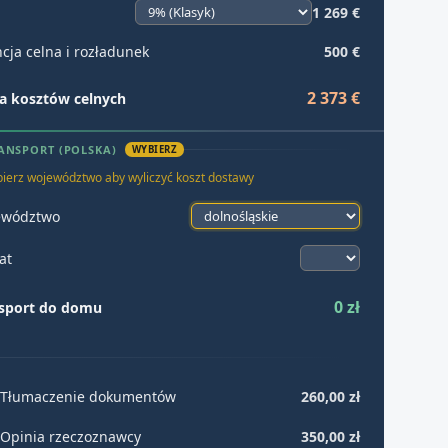
1 269 €
cja celna i rozładunek
500 €
2 373 €
 kosztów celnych
ANSPORT (POLSKA)
WYBIERZ
ierz województwo aby wyliczyć koszt dostawy
ewództwo
at
0 zł
sport do domu
Tłumaczenie dokumentów
260,00 zł
Opinia rzeczoznawcy
350,00 zł