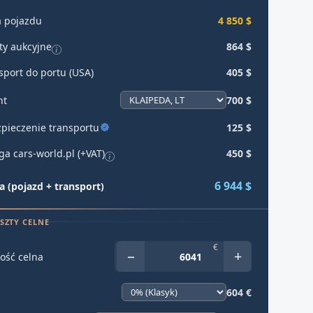
 pojazdu
4 850 $
ty aukcyjne
864 $
sport do portu (USA)
405 $
ht
700 $
pieczenie transportu
125 $
ga cars-world.pl (+VAT)
450 $
6 944 $
 (pojazd + transport)
SZTY CELNE
€
−
+
ość celna
604 €