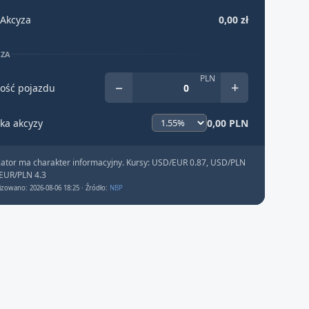
Akcyza
0,00 zł
YZA
PLN
−
+
ość pojazdu
ka akcyzy
0,00 PLN
lator ma charakter informacyjny. Kursy: USD/EUR 0.87, USD/PLN
 EUR/PLN 4.3
izowano: 2026-08-06 18:25 · Źródło:
NBP