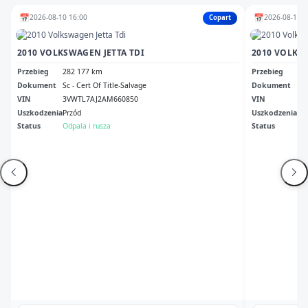
📅
📅
2026-08-10 16:00
2026-08-11 1
Copart
2010 VOLKSWAGEN JETTA TDI
Przebieg
282 177 km
Przebieg
26
Dokument
Sc - Cert Of Title-Salvage
Dokument
In 
VIN
3VWTL7AJ2AM660850
VIN
3V
Uszkodzenia
Przód
Uszkodzenia
Wo
Status
Odpala i rusza
Status
Odp