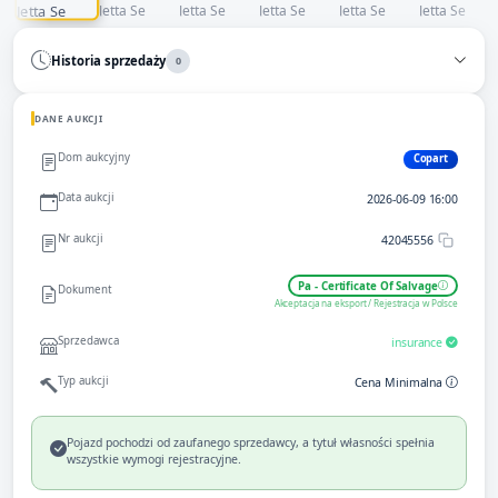
Historia sprzedaży
0
DANE AUKCJI
Dom aukcyjny
Copart
Data aukcji
2026-06-09 16:00
Nr aukcji
42045556
Pa - Certificate Of Salvage
Dokument
Akceptacja na eksport / Rejestracja w Polsce
Sprzedawca
insurance
Typ aukcji
Cena Minimalna
Pojazd pochodzi od zaufanego sprzedawcy, a tytuł własności spełnia
wszystkie wymogi rejestracyjne.