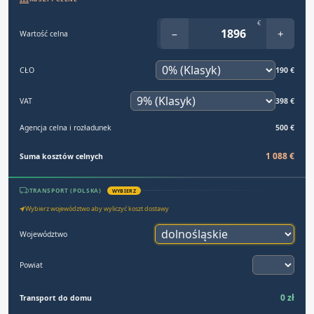
€
−
+
Wartość celna
CŁO
190 €
VAT
398 €
Agencja celna i rozładunek
500 €
1 088 €
Suma kosztów celnych
TRANSPORT (POLSKA)
WYBIERZ
Wybierz województwo aby wyliczyć koszt dostawy
Województwo
Powiat
0 zł
Transport do domu