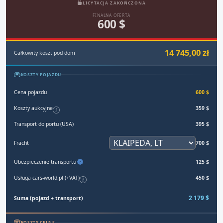
LICYTACJA ZAKOŃCZONA
FINALNA OFERTA
600 $
14 745,00 zł
Całkowity koszt pod dom
KOSZTY POJAZDU
Cena pojazdu
600 $
Koszty aukcyjne
359 $
Transport do portu (USA)
395 $
Fracht
700 $
Ubezpieczenie transportu
125 $
Usługa cars-world.pl (+VAT)
450 $
2 179 $
Suma (pojazd + transport)
KOSZTY CELNE