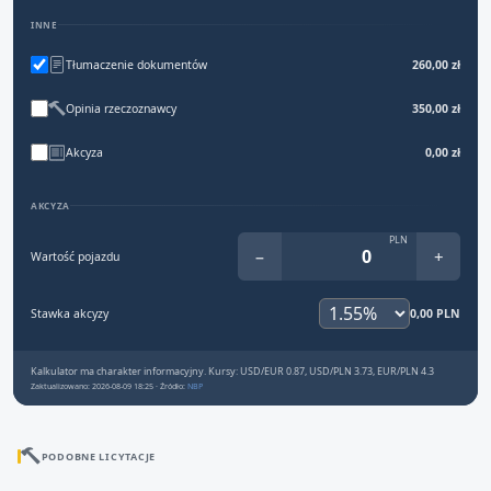
INNE
Tłumaczenie dokumentów
260,00 zł
Opinia rzeczoznawcy
350,00 zł
Akcyza
0,00 zł
AKCYZA
PLN
−
+
Wartość pojazdu
Stawka akcyzy
0,00 PLN
Kalkulator ma charakter informacyjny. Kursy: USD/EUR 0.87, USD/PLN 3.73, EUR/PLN 4.3
Zaktualizowano: 2026-08-09 18:25 · Źródło:
NBP
PODOBNE LICYTACJE