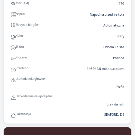
Moc (KM)
170
Napęd
Napęd na przednie koła
Skrzynia biegów
Automatyczna
Kolor
Szary
Status
Odpala i rusza
Kluczyki
Posiada
Przebieg
146 944,0 mil
(236 483,0 km)
Uszkodzenia główne
Przód
Uszkodzenia drugorzędne
Brak danych
Lokalizacja
SEAFORD, DE