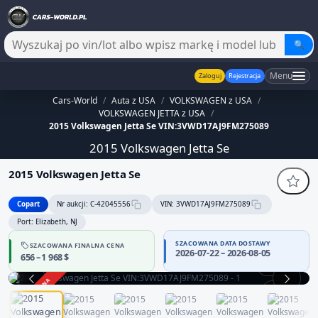
🔍
Menu
Zaloguj
Rejestracja
Cars-World
/
Auta z USA
/
VOLKSWAGEN z USA
/
VOLKSWAGEN JETTA z USA
/
2015 Volkswagen Jetta Se VIN:3VWD17AJ9FM275089
2015 Volkswagen Jetta Se
2015 Volkswagen Jetta Se
Copart
Nr aukcji: C-42045556
VIN: 3VWD17AJ9FM275089
Port: Elizabeth, NJ
SZACOWANA DATA DOSTAWY
SZACOWANA FINALNA CENA
2026-07-22 – 2026-08-05
656 – 1 968 $
360°
ZAKOŃCZONA
1 / 12