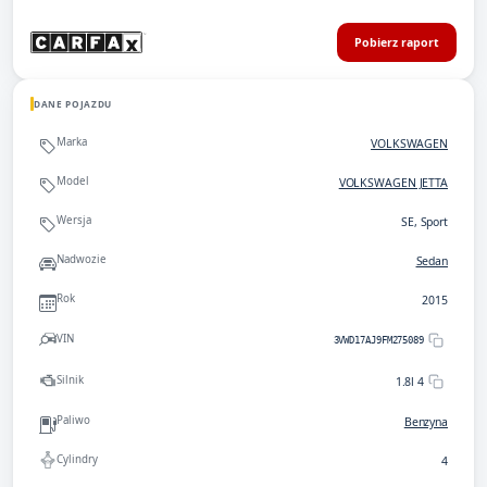
Pobierz raport
DANE POJAZDU
Marka
VOLKSWAGEN
Model
VOLKSWAGEN JETTA
Wersja
SE, Sport
Nadwozie
Sedan
Rok
2015
VIN
3VWD17AJ9FM275089
Silnik
1.8l 4
Paliwo
Benzyna
Cylindry
4