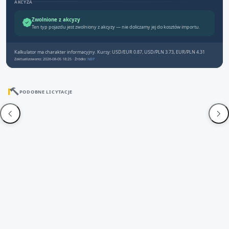
AKCYZA
Zwolnione z akcyzy
Ten typ pojazdu jest zwolniony z akcyzy — nie doliczamy jej do kosztów importu.
Kalkulator ma charakter informacyjny. Kursy: USD/EUR 0.87, USD/PLN 3.73, EUR/PLN 4.31
Zaktualizowano: 2026-08-05 18:25 · Źródło:
NBP
PODOBNE LICYTACJE