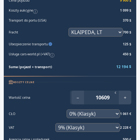
Cena pojazdu
9 900 $
Koszty aukcyjne
1 099 $
Transport do portu (USA)
370 $
Fracht
700 $
Ubezpieczenie transportu
125 $
Usługa cars-world.pl (+VAT)
450 $
12 194 $
Suma (pojazd + transport)
KOSZTY CELNE
€
−
+
Wartość celna
CŁO
1 061 €
VAT
2 228 €
Agencja celna i rozładunek
500 €