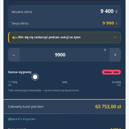
9 400
$
Aktualna oferta
9 900
Twoja oferta
$
Nie daj się zaskoczyć podczas aukcji na żywo
$
−
+
Szansa wygranej
Niska · 24%
11 750$
50%
24 000$
MIN
MAX
Tylko orientacyjna wskazówka — rynek zmienia się dynamicznie.
63 753,00 zł
Całkowity koszt pod dom
KOSZTY POJAZDU