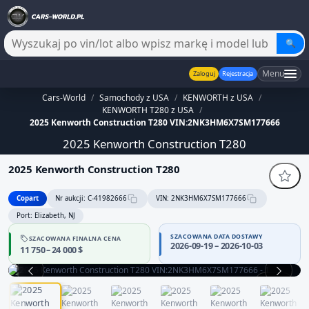
🔍
Menu
Zaloguj
Rejestracja
Cars-World
/
Samochody z USA
/
KENWORTH z USA
/
KENWORTH T280 z USA
/
2025 Kenworth Construction T280 VIN:2NK3HM6X7SM177666
2025 Kenworth Construction T280
2025 Kenworth Construction T280
Copart
Nr aukcji: C-41982666
VIN: 2NK3HM6X7SM177666
Port: Elizabeth, NJ
SZACOWANA DATA DOSTAWY
SZACOWANA FINALNA CENA
2026-09-19 – 2026-10-03
11 750 – 24 000 $
1 / 10