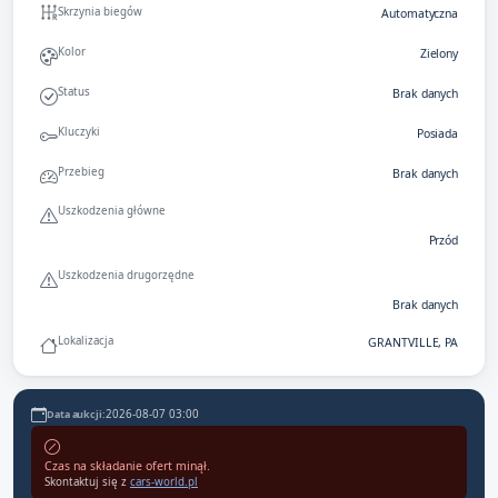
Skrzynia biegów
Automatyczna
Kolor
Zielony
Status
Brak danych
Kluczyki
Posiada
Przebieg
Brak danych
Uszkodzenia główne
Przód
Uszkodzenia drugorzędne
Brak danych
Lokalizacja
GRANTVILLE, PA
2026-08-07 03:00
Data aukcji:
Czas na składanie ofert minął.
Skontaktuj się z
cars-world.pl