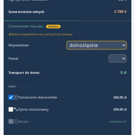
3 789 €
Suma kosztów celnych
TRANSPORT (POLSKA)
WYBIERZ
Wybierz województwo aby wyliczyć koszt dostawy
Województwo
Powiat
0 zł
Transport do domu
INNE
Tłumaczenie dokumentów
260,00 zł
Opinia rzeczoznawcy
350,00 zł
Akcyza
ZWOLNIONY