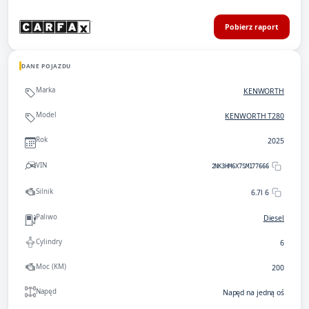
Pobierz raport
DANE POJAZDU
Marka
KENWORTH
Model
KENWORTH T280
Rok
2025
VIN
2NK3HM6X7SM177666
Silnik
6.7l 6
Paliwo
Diesel
Cylindry
6
Moc (KM)
200
Napęd
Napęd na jedną oś