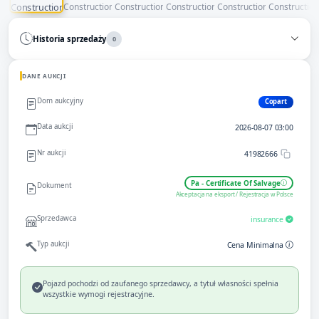
Historia sprzedaży
0
DANE AUKCJI
Dom aukcyjny
Copart
Data aukcji
2026-08-07 03:00
Nr aukcji
41982666
Pa - Certificate Of Salvage
Dokument
Akceptacja na eksport / Rejestracja w Polsce
Sprzedawca
insurance
Typ aukcji
Cena Minimalna
Pojazd pochodzi od zaufanego sprzedawcy, a tytuł własności spełnia
wszystkie wymogi rejestracyjne.