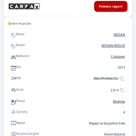
Pobierz raport
DANE POJAZDU
Marka
NISSAN
Model
NISSAN ROGUE
Nadwozie
Crossover
Rok
2013
VIN
JN8AS5MV4DW642942
Silnik
2.5l 4
Paliwo
Benzyna
Cylindry
4
Napęd
Napęd na wszystkie koła
Skrzynia biegów
Automatyczna