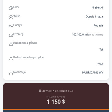
Kolor
Niebieski
Status
Odpala i rusza
Kluczyki
Posiada
Przebieg
102 102,0 mil
(164 317,0 km)
Uszkodzenia główne
Tył
Uszkodzenia drugorzędne
Przód
Lokalizacja
HURRICANE, WV
LICYTACJA ZAKOŃCZONA
FINALNA OFERTA
1 150 $