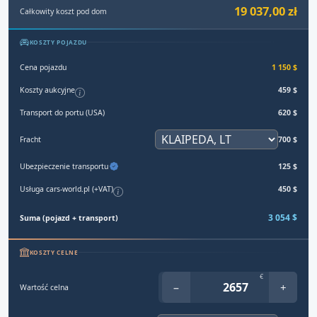
19 037,00 zł
Całkowity koszt pod dom
KOSZTY POJAZDU
Cena pojazdu
1 150 $
Koszty aukcyjne
459 $
Transport do portu (USA)
620 $
Fracht
700 $
Ubezpieczenie transportu
125 $
Usługa cars-world.pl (+VAT)
450 $
3 054 $
Suma (pojazd + transport)
KOSZTY CELNE
€
−
+
Wartość celna