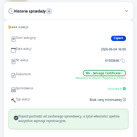
Historia sprzedaży
0
DANE AUKCJI
Dom aukcyjny
Copart
Data aukcji
2026-06-04 16:00
Nr aukcji
41953646
Wv - Salvage Certificate
Dokument
Akceptacja na eksport / Rejestracja w Polsce
Sprzedawca
insurance
Typ aukcji
Brak ceny minimalnej
Pojazd pochodzi od zaufanego sprzedawcy, a tytuł własności spełnia
wszystkie wymogi rejestracyjne.