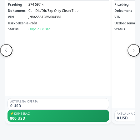
Przebieg
274 597 km
Przebieg
25
Dokument
Ca - Dis/Dlr/Exp Only Clean Title
Dokument
Wa 
VIN
JN8AS58T28W004381
VIN
JN
Uszkodzenia
Przód
Uszkodzenia
No
Status
Odpala i rusza
Status
Odp
AKTUALNA OFERTA
0 USD
⚡
KUP TERAZ
AKTUALNA OFE
0 USD
800 USD