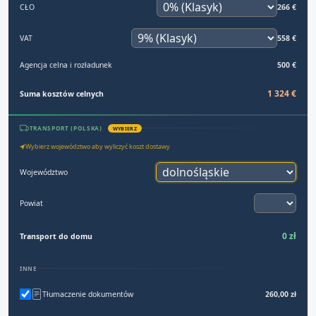
CŁO
266 €
VAT
558 €
Agencja celna i rozładunek
500 €
1 324 €
Suma kosztów celnych
TRANSPORT (POLSKA)
WYBIERZ
Wybierz województwo aby wyliczyć koszt dostawy
Województwo
Powiat
0 zł
Transport do domu
INNE
Tłumaczenie dokumentów
260,00 zł