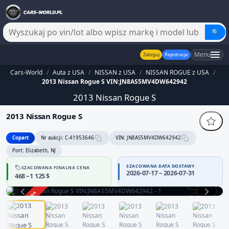
🔍
Menu
Zaloguj
Rejestracja
Cars-World
/
Auta z USA
/
NISSAN z USA
/
NISSAN ROGUE z USA
/
2013 Nissan Rogue S VIN:JN8AS5MV4DW642942
2013 Nissan Rogue S
2013 Nissan Rogue S
Copart
Nr aukcji: C-41953646
VIN: JN8AS5MV4DW642942
Port: Elizabeth, NJ
SZACOWANA DATA DOSTAWY
SZACOWANA FINALNA CENA
2026-07-17 – 2026-07-31
468 – 1 125 $
360°
ZAKOŃCZONA
1 / 13