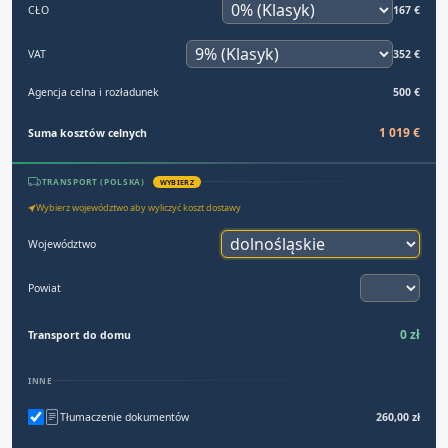
CŁO
167 €
VAT
352 €
Agencja celna i rozładunek
500 €
1 019 €
Suma kosztów celnych
TRANSPORT (POLSKA)
WYBIERZ
Wybierz województwo aby wyliczyć koszt dostawy
Województwo
Powiat
0 zł
Transport do domu
INNE
Tłumaczenie dokumentów
260,00 zł