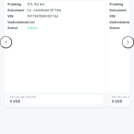
Przebieg
315 762 km
Przebieg
27
Dokument
Co - Certificate Of Title
Dokument
Cle
VIN
YV1TS97D0X1051162
VIN
YV
Uszkodzenia
Grad
Uszkodzenia
No
Status
Odpala
Status
Odp
AKTUALNA OFERTA
AKTUALNA OFE
0 USD
0 USD