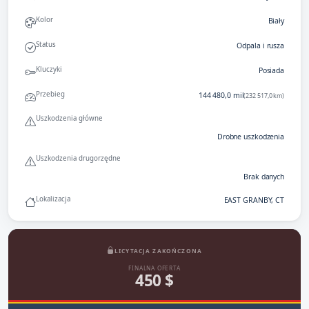
Kolor
Biały
Status
Odpala i rusza
Kluczyki
Posiada
Przebieg
144 480,0 mil
(232 517,0 km)
Uszkodzenia główne
Drobne uszkodzenia
Uszkodzenia drugorzędne
Brak danych
Lokalizacja
EAST GRANBY, CT
LICYTACJA ZAKOŃCZONA
FINALNA OFERTA
450 $