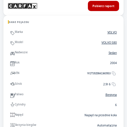
Pobierz raport
DANE POJAZDU
Marka
VOLVO
Model
VOLVO S80
Nadwozie
Sedan
Rok
2004
VIN
YV1TS92D841343953
Silnik
2.9l 6
Paliwo
Benzyna
Cylindry
6
Napęd
Napęd na przednie koła
Skrzynia biegów
Automatyczna