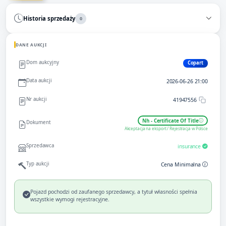
Historia sprzedaży
0
DANE AUKCJI
Dom aukcyjny
Copart
Data aukcji
2026-06-26 21:00
Nr aukcji
41947556
Nh - Certificate Of Title
Dokument
Akceptacja na eksport / Rejestracja w Polsce
Sprzedawca
insurance
Typ aukcji
Cena Minimalna
Pojazd pochodzi od zaufanego sprzedawcy, a tytuł własności spełnia
wszystkie wymogi rejestracyjne.