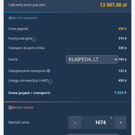
13 507,00 zł
Całkowity koszt pod dom
KOSZTY POJAZDU
Cena pojazdu
450 $
Koszty aukcyjne
314 $
Transport do portu (USA)
335 $
Fracht
700 $
Ubezpieczenie transportu
125 $
Usługa cars-world.pl (+VAT)
450 $
1 924 $
Suma (pojazd + transport)
KOSZTY CELNE
€
−
+
Wartość celna