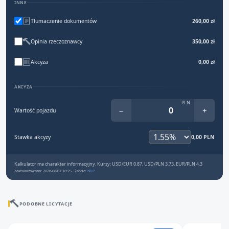
INNE
Tłumaczenie dokumentów
260,00 zł
Opinia rzeczoznawcy
350,00 zł
Akcyza
0,00 zł
AKCYZA
PLN
−
+
Wartość pojazdu
Stawka akcyzy
0,00 PLN
Kalkulator ma charakter informacyjny. Kursy: USD/EUR 0.87, USD/PLN 3.73, EUR/PLN 4.3
Zaktualizowano: 2026-08-07 18:25 · Źródło:
NBP
PODOBNE LICYTACJE