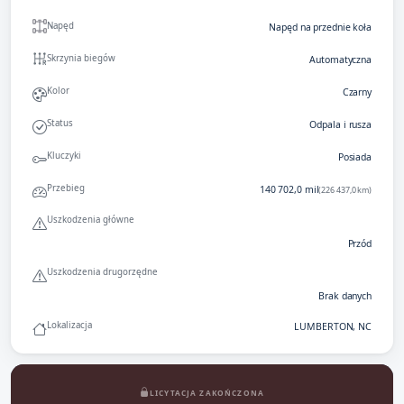
Napęd
Napęd na przednie koła
Skrzynia biegów
Automatyczna
Kolor
Czarny
Status
Odpala i rusza
Kluczyki
Posiada
Przebieg
140 702,0 mil
(226 437,0 km)
Uszkodzenia główne
Przód
Uszkodzenia drugorzędne
Brak danych
Lokalizacja
LUMBERTON, NC
LICYTACJA ZAKOŃCZONA