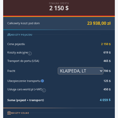
FINALNA OFERTA
2 150 $
23 938,00 zł
Całkowity koszt pod dom
KOSZTY POJAZDU
Cena pojazdu
2 150 $
Koszty aukcyjne
619 $
Transport do portu (USA)
465 $
Fracht
700 $
Ubezpieczenie transportu
125 $
Usługa cars-world.pl (+VAT)
450 $
4 059 $
Suma (pojazd + transport)
KOSZTY CELNE