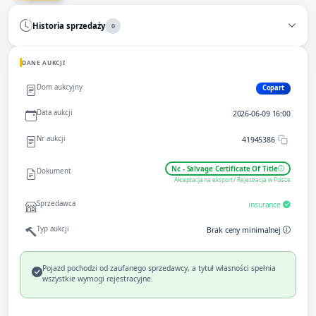
Historia sprzedaży
0
DANE AUKCJI
Dom aukcyjny
Copart
Data aukcji
2026-06-09 16:00
Nr aukcji
41945386
Nc - Salvage Certificate Of Title
Dokument
Akceptacja na eksport / Rejestracja w Polsce
Sprzedawca
insurance
Typ aukcji
Brak ceny minimalnej
Pojazd pochodzi od zaufanego sprzedawcy, a tytuł własności spełnia
wszystkie wymogi rejestracyjne.