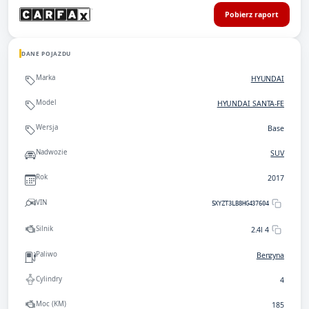
Pobierz raport
DANE POJAZDU
Marka
HYUNDAI
Model
HYUNDAI SANTA-FE
Wersja
Base
Nadwozie
SUV
Rok
2017
VIN
5XYZT3LB8HG437604
Silnik
2.4l 4
Paliwo
Benzyna
Cylindry
4
Moc (KM)
185