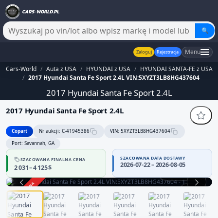
🔍
Menu
Zaloguj
Rejestracja
Cars-World
/
Auta z USA
/
HYUNDAI z USA
/
HYUNDAI SANTA-FE z USA
/
2017 Hyundai Santa Fe Sport 2.4L VIN:5XYZT3LB8HG437604
2017 Hyundai Santa Fe Sport 2.4L
2017 Hyundai Santa Fe Sport 2.4L
Copart
Nr aukcji: C-41945386
VIN: 5XYZT3LB8HG437604
Port: Savannah, GA
SZACOWANA DATA DOSTAWY
SZACOWANA FINALNA CENA
2026-07-22 – 2026-08-05
2 031 – 4 125 $
Praca silnika
ZAKOŃCZONA
1 / 13