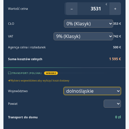
€
−
+
Wartość celna
CŁO
353 €
VAT
742 €
Agencja celna i rozładunek
500 €
1 595 €
Suma kosztów celnych
TRANSPORT (POLSKA)
WYBIERZ
Wybierz województwo aby wyliczyć koszt dostawy
Województwo
Powiat
0 zł
Transport do domu