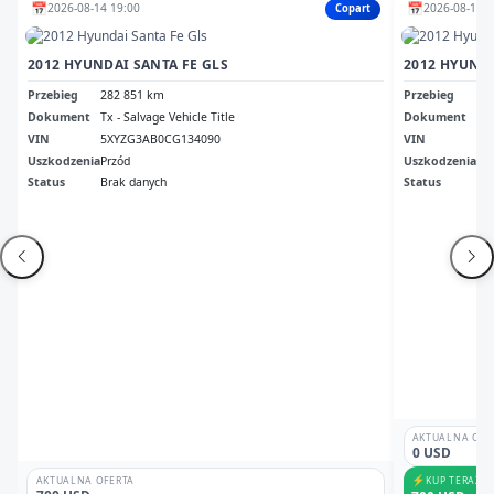
📅
📅
2026-08-14 19:00
2026-08-12 1
Copart
2012 HYUNDAI SANTA FE GLS
2012 HYUNDA
Przebieg
282 851 km
Przebieg
36
Dokument
Tx - Salvage Vehicle Title
Dokument
Cle
VIN
5XYZG3AB0CG134090
VIN
5X
Uszkodzenia
Przód
Uszkodzenia
No
Status
Brak danych
Status
Ni
AKTUALNA OFE
0 USD
⚡
KUP TERAZ
AKTUALNA OFERTA