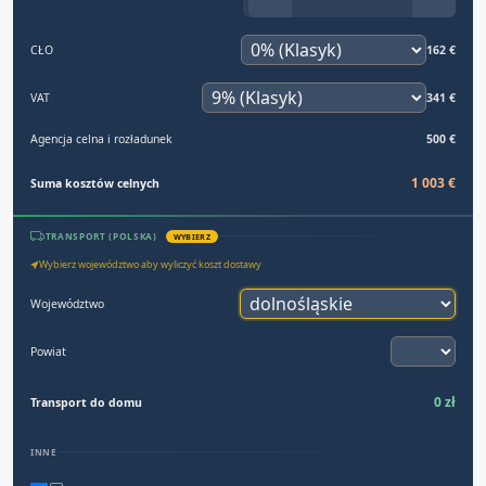
CŁO
162 €
VAT
341 €
Agencja celna i rozładunek
500 €
1 003 €
Suma kosztów celnych
TRANSPORT (POLSKA)
WYBIERZ
Wybierz województwo aby wyliczyć koszt dostawy
Województwo
Powiat
0 zł
Transport do domu
INNE