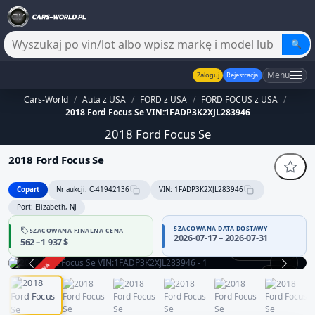
🔍
Menu
Zaloguj
Rejestracja
Cars-World
/
Auta z USA
/
FORD z USA
/
FORD FOCUS z USA
/
2018 Ford Focus Se VIN:1FADP3K2XJL283946
2018 Ford Focus Se
2018 Ford Focus Se
Copart
Nr aukcji: C-41942136
VIN: 1FADP3K2XJL283946
Port: Elizabeth, NJ
SZACOWANA DATA DOSTAWY
SZACOWANA FINALNA CENA
2026-07-17 – 2026-07-31
562 – 1 937 $
Praca silnika
ZAKOŃCZONA
1 / 12