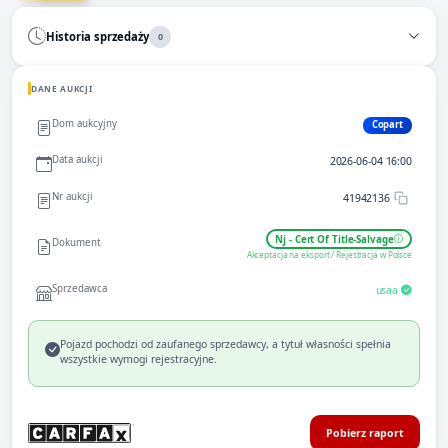
Historia sprzedaży
0
DANE AUKCJI
Dom aukcyjny
Copart
Data aukcji
2026-06-04 16:00
Nr aukcji
41942136
Nj - Cert Of Title-Salvage
Dokument
Akceptacja na eksport / Rejestracja w Polsce
Sprzedawca
usaa
Pojazd pochodzi od zaufanego sprzedawcy, a tytuł własności spełnia
wszystkie wymogi rejestracyjne.
Pobierz raport