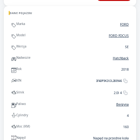
DANE POJAZDU
Marka
FORD
Model
FORD FOCUS
Wersja
SE
Nadwozie
Hatchback
Rok
2018
VIN
1FADP3K2XJL283946
Silnik
2.0l 4
Paliwo
Benzyna
Cylindry
4
Moc (KM)
160
Napęd
Napęd na przednie koła