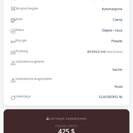
Skrzynia biegów
Automatyczna
Kolor
Czarny
Status
Odpala i rusza
Kluczyki
Posiada
Przebieg
84 924,0 mil
(136 672,0 km)
Uszkodzenia główne
boczne
Uszkodzenia drugorzędne
Przód
Lokalizacja
GLASSBORO, NJ
LICYTACJA ZAKOŃCZONA
FINALNA OFERTA
425 $