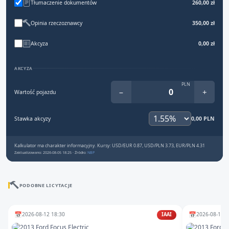
Tłumaczenie dokumentów
260,00 zł
Opinia rzeczoznawcy
350,00 zł
Akcyza
0,00 zł
AKCYZA
PLN
−
+
Wartość pojazdu
Stawka akcyzy
0,00 PLN
Kalkulator ma charakter informacyjny. Kursy: USD/EUR 0.87, USD/PLN 3.73, EUR/PLN 4.31
Zaktualizowano: 2026-08-05 18:25 · Źródło:
NBP
PODOBNE LICYTACJE
📅
📅
2026-08-12 18:30
2026-08-11 1
IAAI