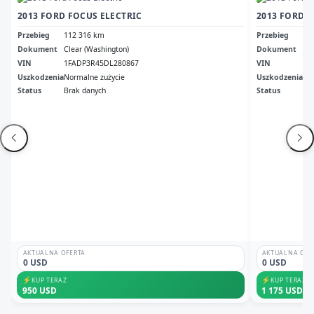
2013 FORD FOCUS ELECTRIC
2013 FORD F
Przebieg
112 316 km
Przebieg
42
Dokument
Clear (Washington)
Dokument
Ori
VIN
1FADP3R45DL280867
VIN
1F
Uszkodzenia
Normalne zużycie
Uszkodzenia
No
Status
Brak danych
Status
Ni
AKTUALNA OFERTA
AKTUALNA OFE
0 USD
0 USD
⚡
⚡
KUP TERAZ
KUP TERAZ
950 USD
1 175 USD