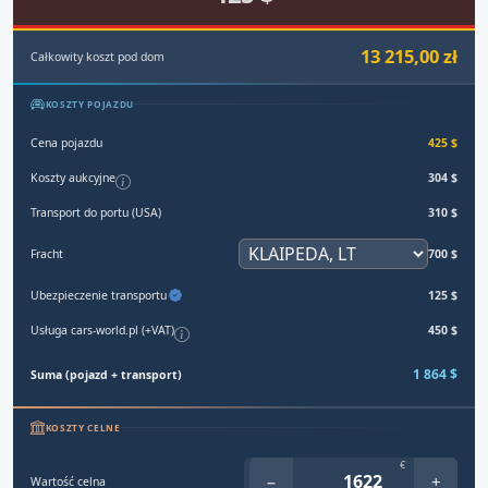
13 215,00 zł
Całkowity koszt pod dom
KOSZTY POJAZDU
Cena pojazdu
425 $
Koszty aukcyjne
304 $
Transport do portu (USA)
310 $
Fracht
700 $
Ubezpieczenie transportu
125 $
Usługa cars-world.pl (+VAT)
450 $
1 864 $
Suma (pojazd + transport)
KOSZTY CELNE
€
−
+
Wartość celna