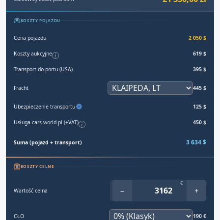
KOSZTY POJAZDU
Cena pojazdu
2 050 $
Koszty aukcyjne
619 $
Transport do portu (USA)
395 $
Fracht
445 $
Ubezpieczenie transportu
125 $
Usługa cars-world.pl (+VAT)
450 $
3 634 $
Suma (pojazd + transport)
KOSZTY CELNE
€
−
+
Wartość celna
CŁO
190 €