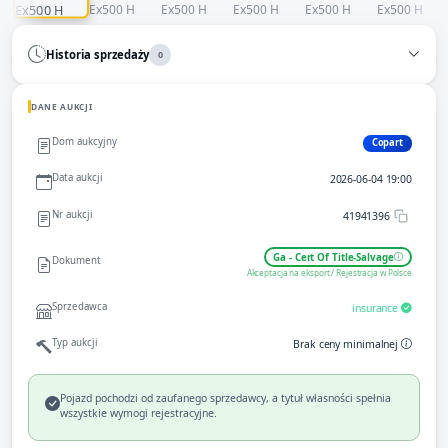
Historia sprzedaży
0
DANE AUKCJI
Dom aukcyjny
Copart
Data aukcji
2026-06-04 19:00
Nr aukcji
41941396
Ga - Cert Of Title-Salvage
Dokument
Akceptacja na eksport / Rejestracja w Polsce
Sprzedawca
insurance
Typ aukcji
Brak ceny minimalnej
Pojazd pochodzi od zaufanego sprzedawcy, a tytuł własności spełnia
wszystkie wymogi rejestracyjne.