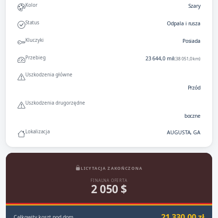
Kolor
Szary
Status
Odpala i rusza
Kluczyki
Posiada
Przebieg
23 644,0 mil
(38 051,0 km)
Uszkodzenia główne
Przód
Uszkodzenia drugorzędne
boczne
Lokalizacja
AUGUSTA, GA
LICYTACJA ZAKOŃCZONA
FINALNA OFERTA
2 050 $
21 330,00 zł
Całkowity koszt pod dom