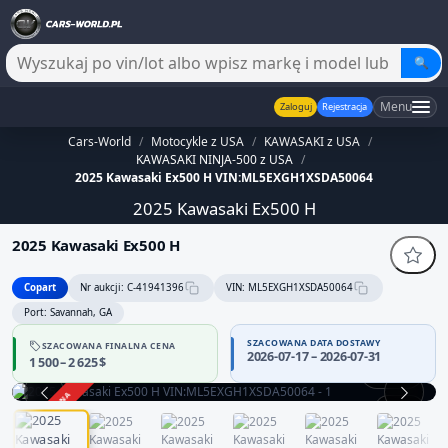
🔍
Menu
Zaloguj
Rejestracja
Cars-World
/
Motocykle z USA
/
KAWASAKI z USA
/
KAWASAKI NINJA-500 z USA
/
2025 Kawasaki Ex500 H VIN:ML5EXGH1XSDA50064
2025 Kawasaki Ex500 H
2025 Kawasaki Ex500 H
Copart
Nr aukcji: C-41941396
VIN: ML5EXGH1XSDA50064
Port: Savannah, GA
SZACOWANA DATA DOSTAWY
SZACOWANA FINALNA CENA
2026-07-17 – 2026-07-31
1 500 – 2 625 $
360°
ZAKOŃCZONA
1 / 9