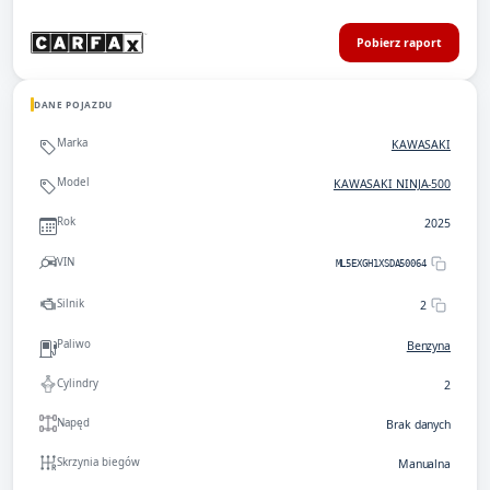
Pobierz raport
DANE POJAZDU
Marka
KAWASAKI
Model
KAWASAKI NINJA-500
Rok
2025
VIN
ML5EXGH1XSDA50064
Silnik
2
Paliwo
Benzyna
Cylindry
2
Napęd
Brak danych
Skrzynia biegów
Manualna