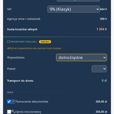
VAT
664 €
Agencja celna i rozładunek
300 €
1 354 €
Suma kosztów celnych
TRANSPORT (POLSKA)
WYBIERZ
Wybierz województwo aby wyliczyć koszt dostawy
Województwo
Powiat
0 zł
Transport do domu
INNE
Tłumaczenie dokumentów
260,00 zł
Opinia rzeczoznawcy
350,00 zł