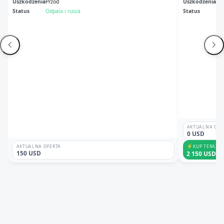
Uszkodzenia
Przód
Uszkodzenia
Tył
Status
Odpala i rusza
Status
Br
AKTUALNA OFE
0 USD
⚡
KUP TERAZ
AKTUALNA OFERTA
150 USD
2 150 USD