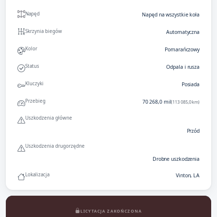
Napęd
Napęd na wszystkie koła
Skrzynia biegów
Automatyczna
Kolor
Pomarańczowy
Status
Odpala i rusza
Kluczyki
Posiada
Przebieg
70 268,0 mil
(113 085,0 km)
Uszkodzenia główne
Przód
Uszkodzenia drugorzędne
Drobne uszkodzenia
Lokalizacja
Vinton, LA
LICYTACJA ZAKOŃCZONA