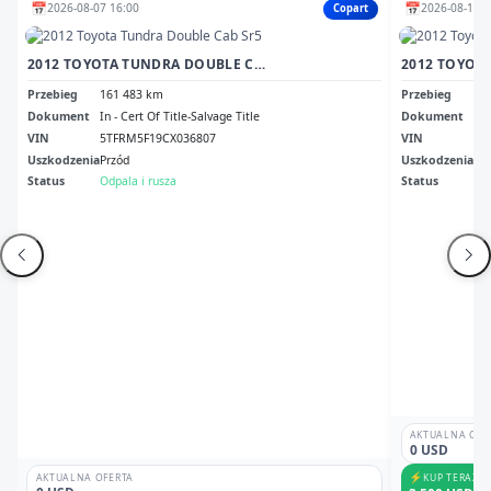
📅
📅
2026-08-07 16:00
2026-08-10 1
Copart
2012 TOYOTA TUNDRA DOUBLE CAB SR5
Przebieg
161 483 km
Przebieg
43
Dokument
In - Cert Of Title-Salvage Title
Dokument
Ny 
VIN
5TFRM5F19CX036807
VIN
5T
Uszkodzenia
Przód
Uszkodzenia
Dr
Status
Odpala i rusza
Status
Odp
AKTUALNA OFE
0 USD
⚡
KUP TERAZ
AKTUALNA OFERTA