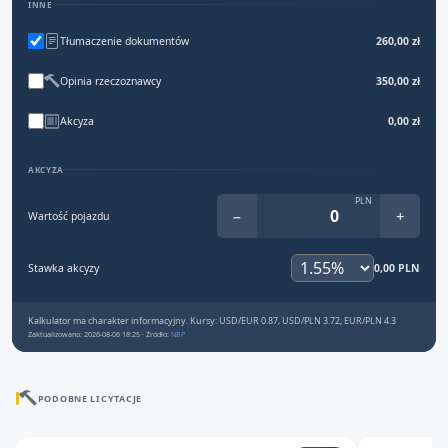
INNE
Tłumaczenie dokumentów
260,00 zł
Opinia rzeczoznawcy
350,00 zł
Akcyza
0,00 zł
AKCYZA
PLN
−
+
Wartość pojazdu
Stawka akcyzy
0,00 PLN
Kalkulator ma charakter informacyjny. Kursy: USD/EUR 0.87, USD/PLN 3.72, EUR/PLN 4.3
Zaktualizowano: 2026-08-06 18:25 · Źródło:
NBP
PODOBNE LICYTACJE