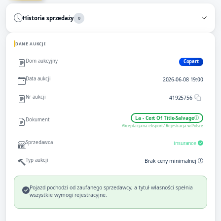
Historia sprzedaży
0
DANE AUKCJI
Dom aukcyjny
Copart
Data aukcji
2026-06-08 19:00
Nr aukcji
41925756
La - Cert Of Title-Salvage
Dokument
Akceptacja na eksport / Rejestracja w Polsce
Sprzedawca
insurance
Typ aukcji
Brak ceny minimalnej
Pojazd pochodzi od zaufanego sprzedawcy, a tytuł własności spełnia
wszystkie wymogi rejestracyjne.