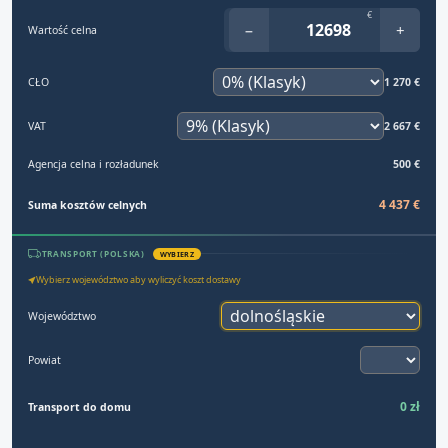
€
−
+
Wartość celna
CŁO
1 270 €
VAT
2 667 €
Agencja celna i rozładunek
500 €
4 437 €
Suma kosztów celnych
TRANSPORT (POLSKA)
WYBIERZ
Wybierz województwo aby wyliczyć koszt dostawy
Województwo
Powiat
0 zł
Transport do domu