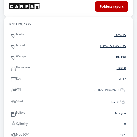
Pobierz raport
DANE POJAZDU
Marka
TOYOTA
Model
TOYOTA TUNDRA
Wersja
TRD Pro
Nadwozie
Pickup
Rok
2017
VIN
5TFUW5F14HX669713
Silnik
5.7l 8
Paliwo
Benzyna
Cylindry
8
Moc (KM)
381