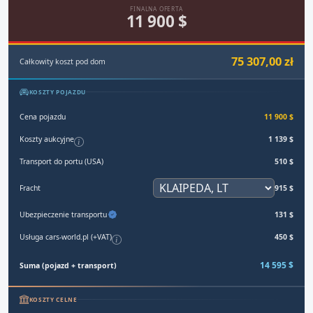
FINALNA OFERTA
11 900 $
75 307,00 zł
Całkowity koszt pod dom
KOSZTY POJAZDU
Cena pojazdu
11 900 $
Koszty aukcyjne
1 139 $
Transport do portu (USA)
510 $
Fracht
915 $
Ubezpieczenie transportu
131 $
Usługa cars-world.pl (+VAT)
450 $
14 595 $
Suma (pojazd + transport)
KOSZTY CELNE