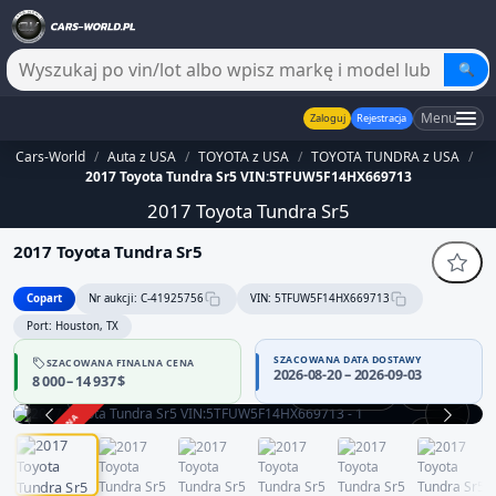
🔍
Menu
Zaloguj
Rejestracja
Cars-World
/
Auta z USA
/
TOYOTA z USA
/
TOYOTA TUNDRA z USA
/
2017 Toyota Tundra Sr5 VIN:5TFUW5F14HX669713
2017 Toyota Tundra Sr5
2017 Toyota Tundra Sr5
Copart
Nr aukcji: C-41925756
VIN: 5TFUW5F14HX669713
Port: Houston, TX
SZACOWANA DATA DOSTAWY
SZACOWANA FINALNA CENA
2026-08-20 – 2026-09-03
8 000 – 14 937 $
Praca silnika
360°
ZAKOŃCZONA
1 / 12