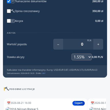
Tłumaczenie dokumentów
260,00 zł
Opinia rzeczoznawcy
350,00 zł
Akcyza
0,00 zł
AKCYZA
PLN
−
+
Wartość pojazdu
Stawka akcyzy
0,00 PLN
Kalkulator ma charakter informacyjny. Kursy: USD/EUR 0.87, USD/PLN 3.73, EUR/PLN 4.3
Zaktualizowano: 2026-08-09 18:25 · Źródło:
NBP
PODOBNE LICYTACJE
📅
📅
2026-08-21 16:00
2026-08-10 1
Copart