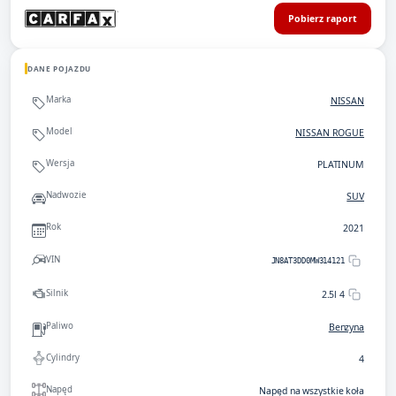
Pobierz raport
DANE POJAZDU
Marka
NISSAN
Model
NISSAN ROGUE
Wersja
PLATINUM
Nadwozie
SUV
Rok
2021
VIN
JN8AT3DD0MW314121
Silnik
2.5l 4
Paliwo
Benzyna
Cylindry
4
Napęd
Napęd na wszystkie koła