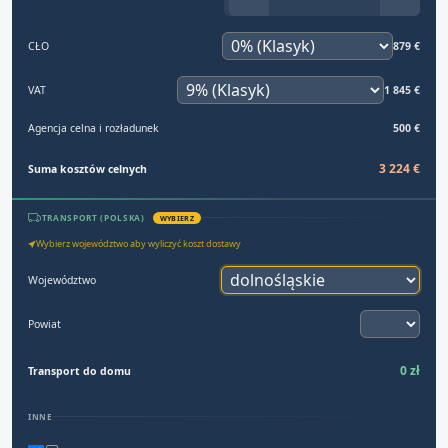
CŁO
879 €
VAT
1 845 €
Agencja celna i rozładunek
500 €
3 224 €
Suma kosztów celnych
TRANSPORT (POLSKA)
WYBIERZ
Wybierz województwo aby wyliczyć koszt dostawy
Województwo
Powiat
0 zł
Transport do domu
INNE