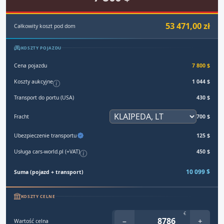
53 471,00 zł
Całkowity koszt pod dom
KOSZTY POJAZDU
Cena pojazdu
7 800 $
Koszty aukcyjne
1 044 $
Transport do portu (USA)
430 $
Fracht
700 $
Ubezpieczenie transportu
125 $
Usługa cars-world.pl (+VAT)
450 $
10 099 $
Suma (pojazd + transport)
KOSZTY CELNE
€
−
+
Wartość celna