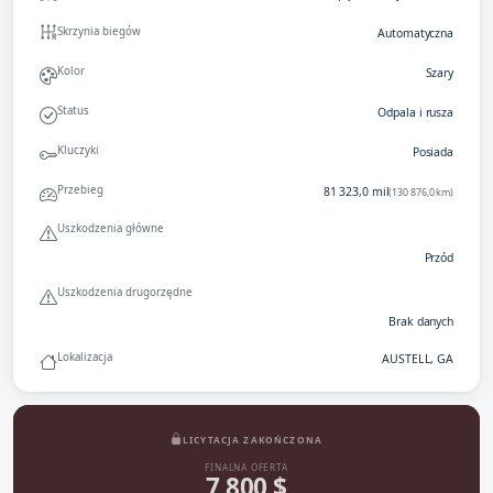
Skrzynia biegów
Automatyczna
Kolor
Szary
Status
Odpala i rusza
Kluczyki
Posiada
Przebieg
81 323,0 mil
(130 876,0 km)
Uszkodzenia główne
Przód
Uszkodzenia drugorzędne
Brak danych
Lokalizacja
AUSTELL, GA
LICYTACJA ZAKOŃCZONA
FINALNA OFERTA
7 800 $