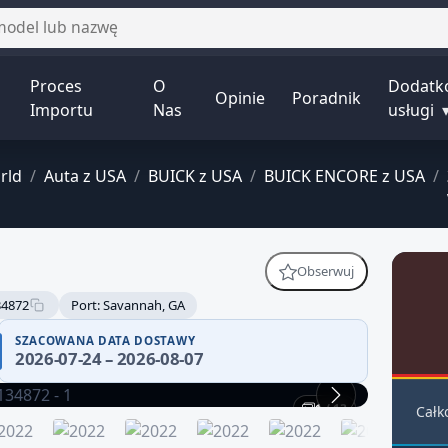
Proces
O
Dodatk
Opinie
Poradnik
Importu
Nas
usługi
rld
/
Auta z USA
/
BUICK z USA
/
BUICK ENCORE z USA
/
Obserwuj
4872
Port: Savannah, GA
SZACOWANA DATA DOSTAWY
2026-07-24 – 2026-08-07
1 / 13
Całk