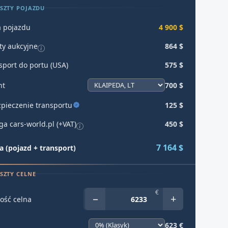
SZTY POJAZDU
 pojazdu
4 900 $
ty aukcyjne
864 $
sport do portu (USA)
575 $
ht
700 $
pieczenie transportu
125 $
ga cars-world.pl (+VAT)
450 $
7 164 $
 (pojazd + transport)
SZTY CELNE
€
−
+
ość celna
623 €