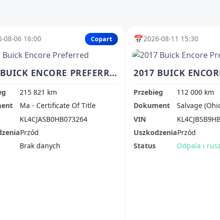
📅
-08-06 16:00
2026-08-11 15:30
Copart
2017 BUICK ENCORE PREFERRED
eg
215 821 km
Przebieg
112 000 km
ent
Ma - Certificate Of Title
Dokument
Salvage (Ohi
KL4CJASB0HB073264
VIN
KL4CJBSB9H
dzenia
Przód
Uszkodzenia
Przód
Brak danych
Status
Odpala i rus