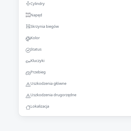
Cylindry
Napęd
Skrzynia biegów
Kolor
Status
Kluczyki
Przebieg
Uszkodzenia główne
Uszkodzenia drugorzędne
Lokalizacja