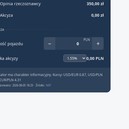
Opinia rzeczoznawcy
350,00 zł
Akcyza
0,00 zł
YZA
PLN
−
+
ość pojazdu
ka akcyzy
0,00 PLN
lator ma charakter informacyjny. Kursy: USD/EUR 0.87, USD/PLN
 EUR/PLN 4.31
izowano: 2026-08-05 18:25 · Źródło:
NBP