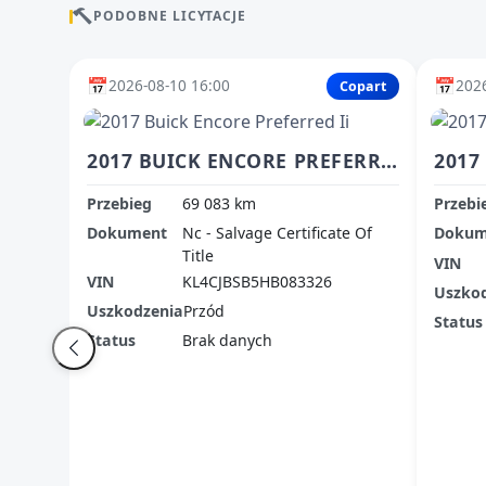
PODOBNE LICYTACJE
📅
📅
2026-08-10 16:00
2026
Copart
2017 BUICK ENCORE PREFERRED II
Przebieg
69 083 km
Przebi
Dokument
Nc - Salvage Certificate Of
Dokum
Title
VIN
VIN
KL4CJBSB5HB083326
Uszko
Uszkodzenia
Przód
Status
Status
Brak danych