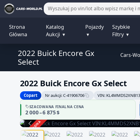
Strona
Katalog
Pojazdy
Szybkie
Główna
Aukcji
▾
▾
Filtry
▾
2022 Buick Encore Gx
Cars-Wo
Select
2022 Buick Encore Gx Select
Copart
Nr aukcji: C-41906706
VIN: KL4MMDS2XNB13
SZACOWANA FINALNA CENA
2 000 – 6 875 $
ZAKOŃCZONA