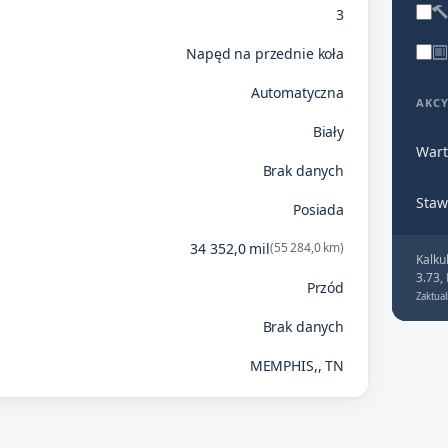
3
Napęd na przednie koła
Automatyczna
AKC
Biały
Wart
Brak danych
Staw
Posiada
34 352,0 mil
(55 284,0 km)
Kalku
3.73,
Przód
Zaktual
Brak danych
MEMPHIS,, TN