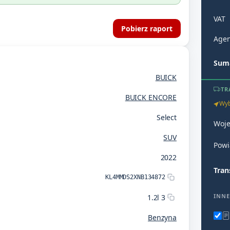
VAT
Pobierz raport
Agen
Suma
BUICK
TR
BUICK ENCORE
Wyb
Select
Woj
SUV
Powi
2022
Tran
KL4MMDS2XNB134872
INNE
1.2l 3
Benzyna