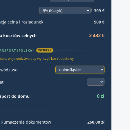
1 309 €
cja celna i rozładunek
500 €
2 432 €
 kosztów celnych
ANSPORT (POLSKA)
WYBIERZ
ierz województwo aby wyliczyć koszt dostawy
ewództwo
at
0 zł
sport do domu
Tłumaczenie dokumentów
260,00 zł