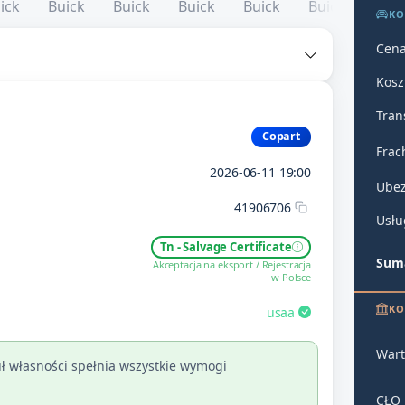
KO
Cena
Kosz
Tran
Copart
Frac
2026-06-11 19:00
Ubez
41906706
Usłu
Tn - Salvage Certificate
Suma
Akceptacja na eksport / Rejestracja
w Polsce
KO
usaa
Wart
ł własności spełnia wszystkie wymogi
CŁO