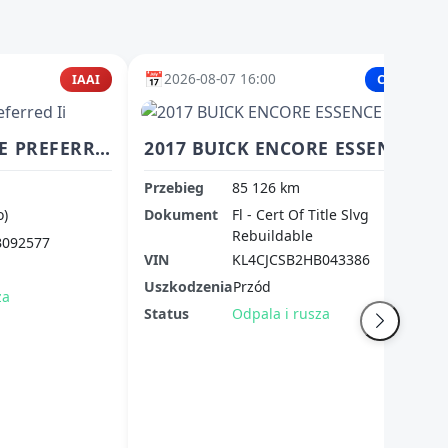
📅
2026-08-07 16:00
IAAI
Copart
2017 BUICK ENCORE PREFERRED II
2017 BUICK ENCORE ESSENCE
Przebieg
85 126 km
o)
Dokument
Fl - Cert Of Title Slvg
Rebuildable
B092577
VIN
KL4CJCSB2HB043386
Uszkodzenia
Przód
za
Status
Odpala i rusza