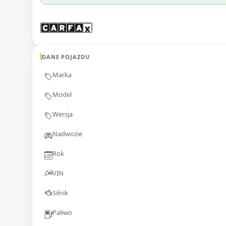
DANE POJAZDU
Marka
Model
Wersja
Nadwozie
Rok
VIN
Silnik
Paliwo