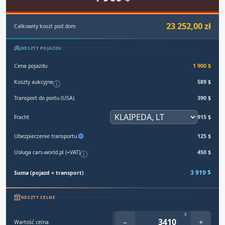
23 252,00 zł
Całkowity koszt pod dom
KOSZTY POJAZDU
Cena pojazdu
1 900 $
Koszty aukcyjne
589 $
Transport do portu (USA)
390 $
Fracht
915 $
Ubezpieczenie transportu
125 $
Usługa cars-world.pl (+VAT)
450 $
3 919 $
Suma (pojazd + transport)
KOSZTY CELNE
€
−
+
Wartość celna