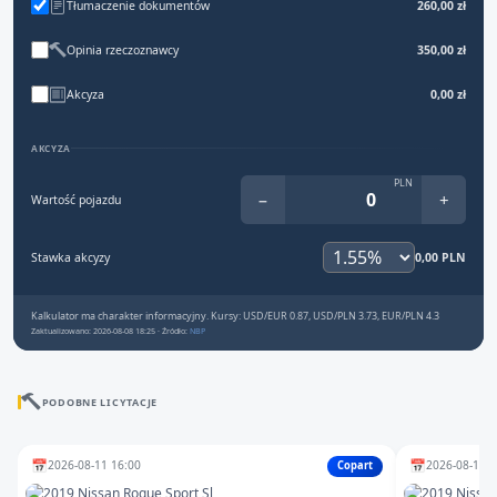
Tłumaczenie dokumentów
260,00 zł
Opinia rzeczoznawcy
350,00 zł
Akcyza
0,00 zł
AKCYZA
PLN
−
+
Wartość pojazdu
Stawka akcyzy
0,00 PLN
Kalkulator ma charakter informacyjny. Kursy: USD/EUR 0.87, USD/PLN 3.73, EUR/PLN 4.3
Zaktualizowano: 2026-08-08 18:25 · Źródło:
NBP
PODOBNE LICYTACJE
📅
📅
2026-08-11 16:00
2026-08-12 1
Copart