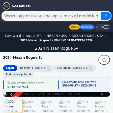
🔍
Menu
Zaloguj
Rejestracja
Cars-World
/
Auta z USA
/
NISSAN z USA
/
NISSAN ROGUE z USA
/
2024 Nissan Rogue Sv VIN:5N1BT3BA2RC673239
2024 Nissan Rogue Sv
2024 Nissan Rogue Sv
Copart
Nr aukcji: C-41824346
VIN: 5N1BT3BA2RC673239
Port: Indianapolis, IN
SZACOWANA DATA DOSTAWY
SZACOWANA FINALNA CENA
2026-09-27 – 2026-10-11
5 312 – 12 750 $
ZAKOŃCZONA
1 / 13