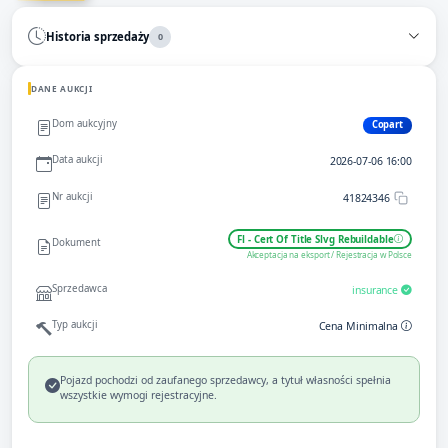
Historia sprzedaży
0
DANE AUKCJI
Dom aukcyjny
Copart
Data aukcji
2026-07-06 16:00
Nr aukcji
41824346
Fl - Cert Of Title Slvg Rebuildable
Dokument
Akceptacja na eksport / Rejestracja w Polsce
Sprzedawca
insurance
Typ aukcji
Cena Minimalna
Pojazd pochodzi od zaufanego sprzedawcy, a tytuł własności spełnia
wszystkie wymogi rejestracyjne.