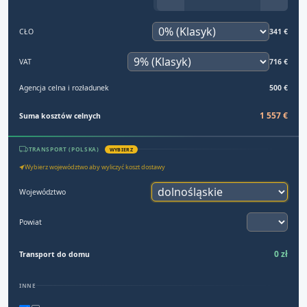
CŁO
341 €
VAT
716 €
Agencja celna i rozładunek
500 €
1 557 €
Suma kosztów celnych
TRANSPORT (POLSKA)
WYBIERZ
Wybierz województwo aby wyliczyć koszt dostawy
Województwo
Powiat
0 zł
Transport do domu
INNE