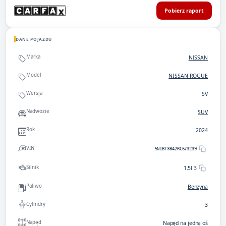
Pobierz raport
DANE POJAZDU
Marka
NISSAN
Model
NISSAN ROGUE
Wersja
SV
Nadwozie
SUV
Rok
2024
VIN
5N1BT3BA2RC673239
Silnik
1.5l 3
Paliwo
Benzyna
Cylindry
3
Napęd
Napęd na jedną oś