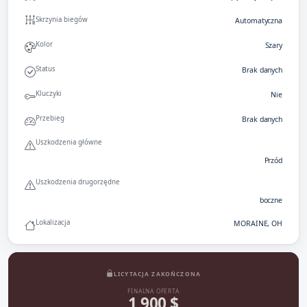
Skrzynia biegów
Automatyczna
Kolor
Szary
Status
Brak danych
Kluczyki
Nie
Przebieg
Brak danych
Uszkodzenia główne
Przód
Uszkodzenia drugorzędne
boczne
Lokalizacja
MORAINE, OH
LICYTACJA ZAKOŃCZONA
FINALNA OFERTA
1 900 $