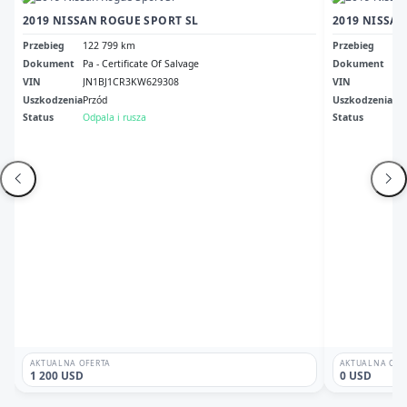
2019 NISSAN ROGUE SPORT SL
2019 NISSA
Przebieg
122 799 km
Przebieg
58
Dokument
Pa - Certificate Of Salvage
Dokument
Fl 
VIN
JN1BJ1CR3KW629308
VIN
JN
Uszkodzenia
Przód
Uszkodzenia
Pr
Status
Odpala i rusza
Status
Od
AKTUALNA OFERTA
AKTUALNA OFE
1 200 USD
0 USD