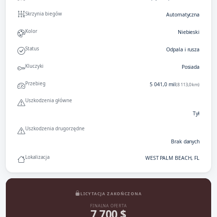
Skrzynia biegów
Automatyczna
Kolor
Niebieski
Status
Odpala i rusza
Kluczyki
Posiada
Przebieg
5 041,0 mil
(8 113,0 km)
Uszkodzenia główne
Tył
Uszkodzenia drugorzędne
Brak danych
Lokalizacja
WEST PALM BEACH, FL
LICYTACJA ZAKOŃCZONA
FINALNA OFERTA
7 700 $