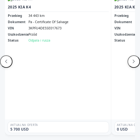
2025 KIA K4
2025 KIA K4 
Przebieg
34 443 km
Przebieg
50
Dokument
Pa - Certificate Of Salvage
Dokument
Fl 
VIN
3KPFU4DE5SE017673
VIN
3K
Uszkodzenia
Przód
Uszkodzenia
Pr
Status
Odpala i rusza
Status
Odp
AKTUALNA OFERTA
AKTUALNA OFE
5 700 USD
0 USD