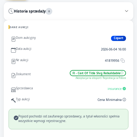
Historia sprzedaży
0
DANE AUKCJI
Dom aukcyjny
Copart
Data aukcji
2026-06-04 16:00
Nr aukcji
41819956
Fl - Cert Of Title Slvg Rebuildable
Dokument
Akceptacja na eksport / Rejestracja w Polsce
Sprzedawca
insurance
Typ aukcji
Cena Minimalna
Pojazd pochodzi od zaufanego sprzedawcy, a tytuł własności spełnia
wszystkie wymogi rejestracyjne.