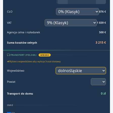
CŁO
876 €
VAT
1 839 €
Agencja celna i rozładunek
500 €
3 215 €
Suma kosztów celnych
TRANSPORT (POLSKA)
WYBIERZ
Wybierz województwo aby wyliczyć koszt dostawy
Województwo
Powiat
0 zł
Transport do domu
INNE