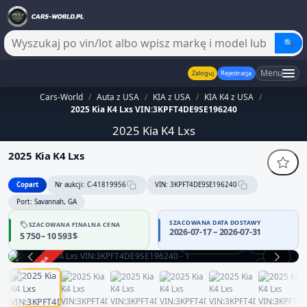
🔍
Menu
Zaloguj
Rejestracja
Cars-World
/
Auta z USA
/
KIA z USA
/
KIA K4 z USA
/
2025 Kia K4 Lxs VIN:3KPFT4DE9SE196240
2025 Kia K4 Lxs
2025 Kia K4 Lxs
Copart
Nr aukcji: C-41819956
VIN: 3KPFT4DE9SE196240
Port: Savannah, GA
SZACOWANA DATA DOSTAWY
SZACOWANA FINALNA CENA
2026-07-17 – 2026-07-31
5 750 – 10 593 $
Praca silnika
360°
ZAKOŃCZONA
1 / 13