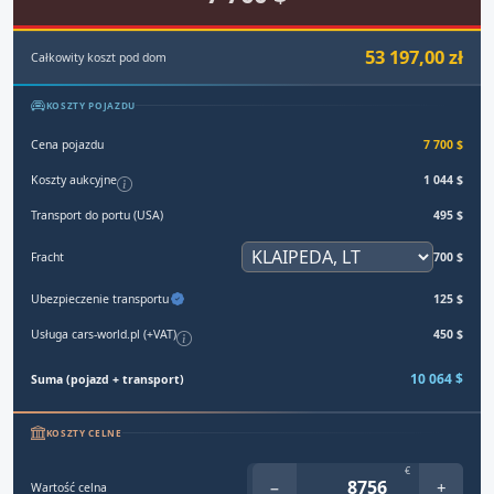
53 197,00 zł
Całkowity koszt pod dom
KOSZTY POJAZDU
Cena pojazdu
7 700 $
Koszty aukcyjne
1 044 $
Transport do portu (USA)
495 $
Fracht
700 $
Ubezpieczenie transportu
125 $
Usługa cars-world.pl (+VAT)
450 $
10 064 $
Suma (pojazd + transport)
KOSZTY CELNE
€
−
+
Wartość celna