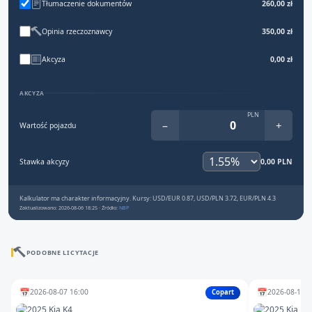
Tłumaczenie dokumentów
260,00 zł
Opinia rzeczoznawcy
350,00 zł
Akcyza
0,00 zł
AKCYZA
PLN
−
+
Wartość pojazdu
Stawka akcyzy
0,00 PLN
Kalkulator ma charakter informacyjny. Kursy: USD/EUR 0.87, USD/PLN 3.72, EUR/PLN 4.3
Zaktualizowano: 2026-08-06 18:25 · Źródło:
NBP
PODOBNE LICYTACJE
📅
📅
2026-08-07 16:00
2026-08-10 1
Copart