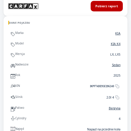
Pobierz raport
DANE POJAZDU
Marka
KIA
Model
KIA K4
Wersja
LX, LXS
Nadwozie
Sedan
Rok
2025
VIN
3KPFT4DE9SE196240
Silnik
2.0l 4
Paliwo
Benzyna
Cylindry
4
Napęd
Napęd na przednie koła