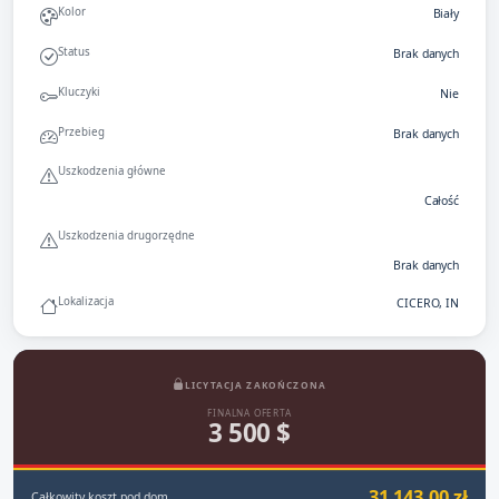
Kolor
Biały
Status
Brak danych
Kluczyki
Nie
Przebieg
Brak danych
Uszkodzenia główne
Całość
Uszkodzenia drugorzędne
Brak danych
Lokalizacja
CICERO, IN
LICYTACJA ZAKOŃCZONA
FINALNA OFERTA
3 500 $
31 143,00 zł
Całkowity koszt pod dom