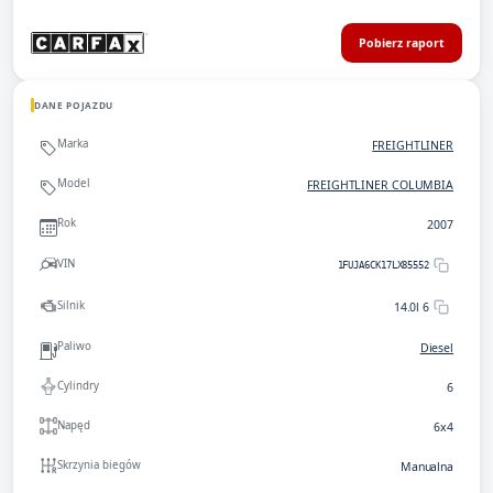
Pobierz raport
DANE POJAZDU
Marka
FREIGHTLINER
Model
FREIGHTLINER COLUMBIA
Rok
2007
VIN
1FUJA6CK17LX85552
Silnik
14.0l 6
Paliwo
Diesel
Cylindry
6
Napęd
6x4
Skrzynia biegów
Manualna