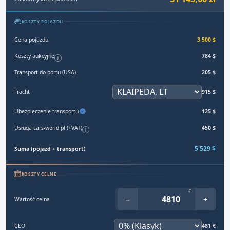
KOSZTY POJAZDU
Cena pojazdu
3 500 $
Koszty aukcyjne
784 $
Transport do portu (USA)
205 $
Fracht
915 $
Ubezpieczenie transportu
125 $
Usługa cars-world.pl (+VAT)
450 $
5 529 $
Suma (pojazd + transport)
KOSZTY CELNE
€
−
+
Wartość celna
CŁO
481 €