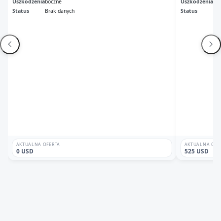
Uszkodzenia
boczne
Uszkodzenia
Dr
Status
Brak danych
Status
Br
AKTUALNA OFERTA
AKTUALNA OFE
0 USD
525 USD