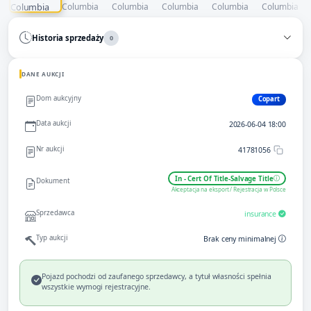
Historia sprzedaży
0
DANE AUKCJI
Dom aukcyjny
Copart
Data aukcji
2026-06-04 18:00
Nr aukcji
41781056
In - Cert Of Title-Salvage Title
Dokument
Akceptacja na eksport / Rejestracja w Polsce
Sprzedawca
insurance
Typ aukcji
Brak ceny minimalnej
Pojazd pochodzi od zaufanego sprzedawcy, a tytuł własności spełnia
wszystkie wymogi rejestracyjne.