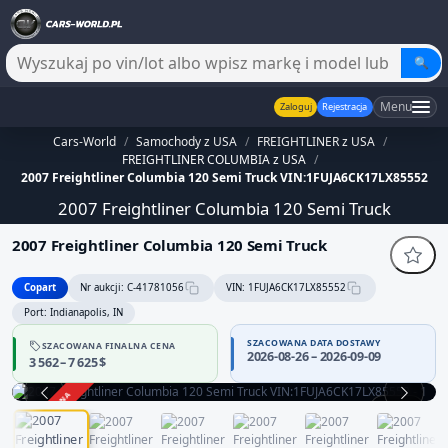
🔍
Menu
Zaloguj
Rejestracja
Cars-World
/
Samochody z USA
/
FREIGHTLINER z USA
/
FREIGHTLINER COLUMBIA z USA
/
2007 Freightliner Columbia 120 Semi Truck VIN:1FUJA6CK17LX85552
2007 Freightliner Columbia 120 Semi Truck
2007 Freightliner Columbia 120 Semi Truck
Copart
Nr aukcji: C-41781056
VIN: 1FUJA6CK17LX85552
Port: Indianapolis, IN
SZACOWANA DATA DOSTAWY
SZACOWANA FINALNA CENA
2026-08-26 – 2026-09-09
3 562 – 7 625 $
ZAKOŃCZONA
1 / 10