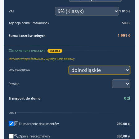
VAT
1 010 €
Agencja celna i rozładunek
500 €
1 991 €
Suma kosztów celnych
TRANSPORT (POLSKA)
WYBIERZ
Wybierz województwo aby wyliczyć koszt dostawy
Województwo
Powiat
0 zł
Transport do domu
INNE
Tłumaczenie dokumentów
260,00 zł
Opinia rzeczoznawcy
350,00 zł