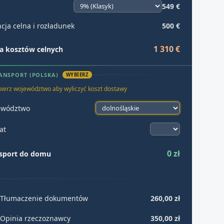
549 €
cja celna i rozładunek
500 €
1 310 €
 kosztów celnych
ANSPORT (POLSKA)
WYBIERZ
ierz województwo aby wyliczyć koszt dostawy
ewództwo
at
0 zł
sport do domu
Tłumaczenie dokumentów
260,00 zł
Opinia rzeczoznawcy
350,00 zł