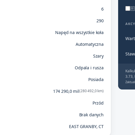
6
290
AKC
Napęd na wszystkie koła
Wart
Automatyczna
Staw
Szary
Odpala i rusza
Kalku
3.73,
Posiada
Zaktual
174 290,0 mil
(280 492,0 km)
Przód
Brak danych
EAST GRANBY, CT