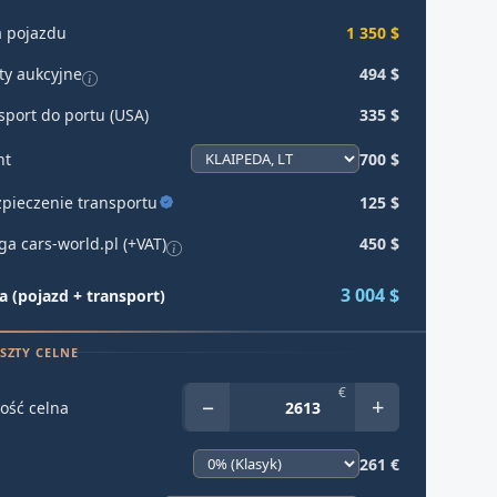
 pojazdu
1 350 $
ty aukcyjne
494 $
sport do portu (USA)
335 $
ht
700 $
pieczenie transportu
125 $
ga cars-world.pl (+VAT)
450 $
3 004 $
 (pojazd + transport)
SZTY CELNE
€
−
+
ość celna
261 €