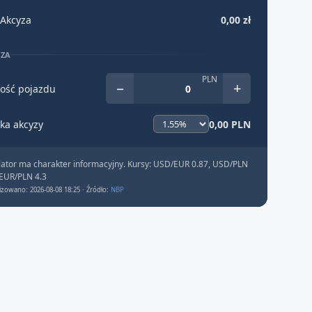
Akcyza
0,00 zł
YZA
PLN
−
+
ość pojazdu
ka akcyzy
0,00 PLN
lator ma charakter informacyjny. Kursy: USD/EUR 0.87, USD/PLN
 EUR/PLN 4.3
izowano: 2026-08-08 18:25 · Źródło:
NBP