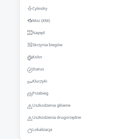
Cylindry
Moc (KM)
Napęd
Skrzynia biegów
Kolor
Status
Kluczyki
Przebieg
Uszkodzenia główne
Uszkodzenia drugorzędne
Lokalizacja