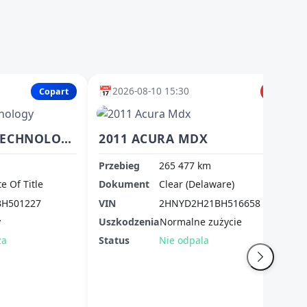
📅
2026-08-10 15:30
Copart
IAAI
2011 ACURA MDX TECHNOLOGY
2011 ACURA MDX
Przebieg
265 477 km
te Of Title
Dokument
Clear (Delaware)
H501227
VIN
2HNYD2H21BH516658
y
Uszkodzenia
Normalne zużycie
za
Status
Nie odpala