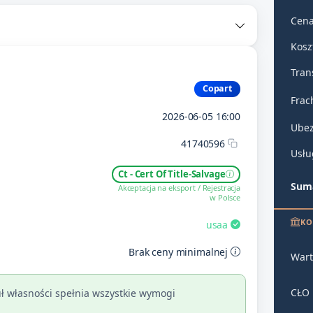
Cena
Kosz
Tran
Copart
Frac
2026-06-05 16:00
Ubez
41740596
Usłu
Ct - Cert Of Title-Salvage
Suma
Akceptacja na eksport / Rejestracja
w Polsce
KO
usaa
Brak ceny minimalnej
Wart
CŁO
ł własności spełnia wszystkie wymogi