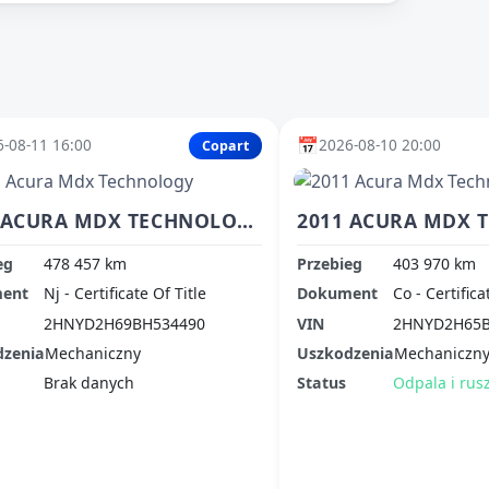
📅
-08-11 16:00
2026-08-10 20:00
Copart
2011 ACURA MDX TECHNOLOGY
eg
478 457 km
Przebieg
403 970 km
ent
Nj - Certificate Of Title
Dokument
Co - Certifica
2HNYD2H69BH534490
VIN
2HNYD2H65B
dzenia
Mechaniczny
Uszkodzenia
Mechaniczn
Brak danych
Status
Odpala i rus