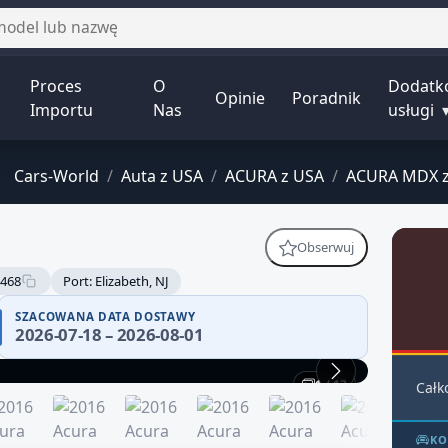
Proces
O
Dodatk
Opinie
Poradnik
Importu
Nas
usługi
Cars-World
/
Auta z USA
/
ACURA z USA
/
ACURA MDX z
Obserwuj
468
Port: Elizabeth, NJ
SZACOWANA DATA DOSTAWY
2026-07-18 – 2026-08-01
1 / 13
Całk
KO