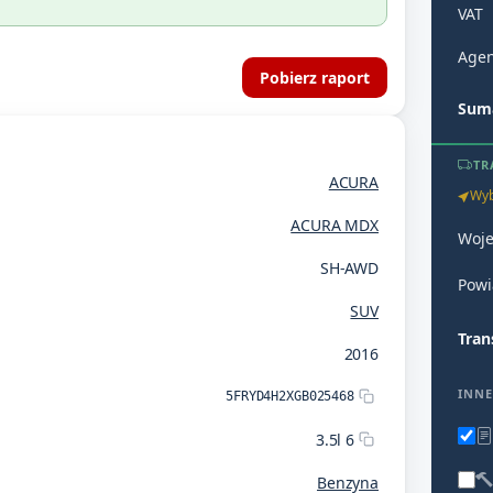
VAT
Agen
Pobierz raport
Suma
TR
ACURA
Wyb
ACURA MDX
Woj
SH-AWD
Powi
SUV
Tran
2016
INNE
5FRYD4H2XGB025468
3.5l 6
Benzyna