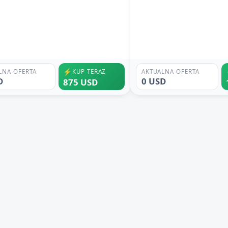
⚡
LNA OFERTA
KUP TERAZ
AKTUALNA OFERTA
D
0 USD
875 USD