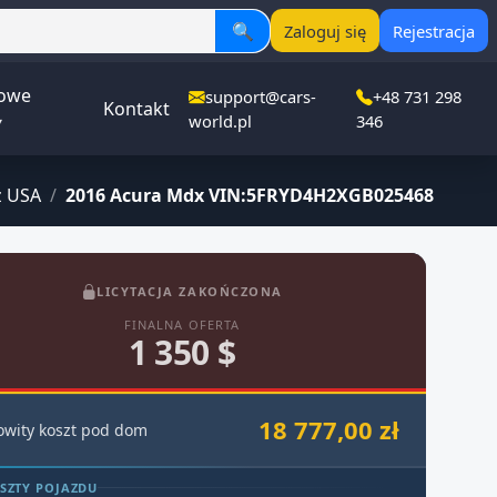
🔍
Zaloguj się
Rejestracja
owe
support@cars-
+48 731 298
Kontakt
▾
world.pl
346
 USA
/
2016 Acura Mdx VIN:5FRYD4H2XGB025468
LICYTACJA ZAKOŃCZONA
FINALNA OFERTA
1 350 $
18 777,00 zł
owity koszt pod dom
SZTY POJAZDU