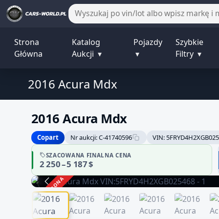
Strona
Katalog
Pojazdy
Szybkie
Główna
Aukcji
▾
▾
Filtry
▾
2016 Acura Mdx
2016 Acura Mdx
Copart
Nr aukcji: C-41740596
VIN: 5FRYD4H2XGB025
SZACOWANA FINALNA CENA
2 250 – 5 187 $
ZAKOŃCZONA