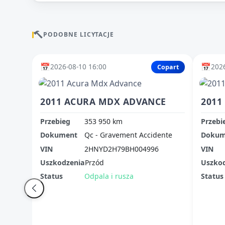
PODOBNE LICYTACJE
📅
📅
2026-08-10 16:00
2026
Copart
2011 ACURA MDX ADVANCE
Przebieg
353 950 km
Przebi
Dokument
Qc - Gravement Accidente
Dokum
VIN
2HNYD2H79BH004996
VIN
Uszkodzenia
Przód
Uszko
Status
Odpala i rusza
Status