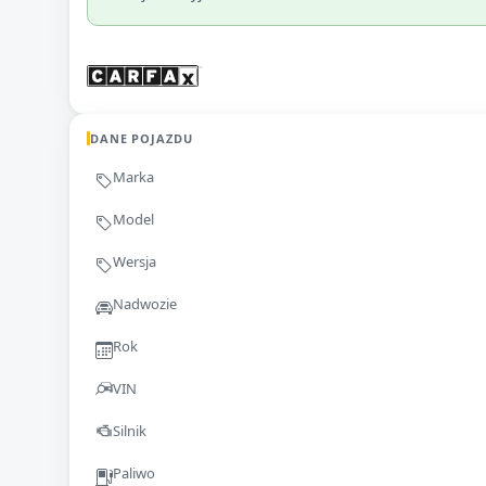
DANE POJAZDU
Marka
Model
Wersja
Nadwozie
Rok
VIN
Silnik
Paliwo