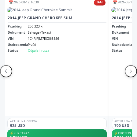
📅
📅
2026-08-12 16:30
2026-08-11 1
IAAI
2014 JEEP GRAND CHEROKEE SUMMIT
Przebieg
256 323 km
Przebieg
26
Dokument
Salvage (Texas)
Dokument
Il 
VIN
1C4RJFJM7EC368156
VIN
1C
Uszkodzenia
Przód
Uszkodzenia
No
Status
Odpala i rusza
Status
Odp
AKTUALNA OFERTA
AKTUALNA OFE
925 USD
700 USD
⚡
⚡
KUP TERAZ
KUP TERAZ