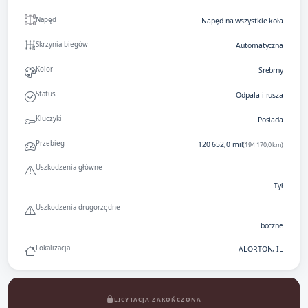
Napęd
Napęd na wszystkie koła
Skrzynia biegów
Automatyczna
Kolor
Srebrny
Status
Odpala i rusza
Kluczyki
Posiada
Przebieg
120 652,0 mil
(194 170,0 km)
Uszkodzenia główne
Tył
Uszkodzenia drugorzędne
boczne
Lokalizacja
ALORTON, IL
LICYTACJA ZAKOŃCZONA