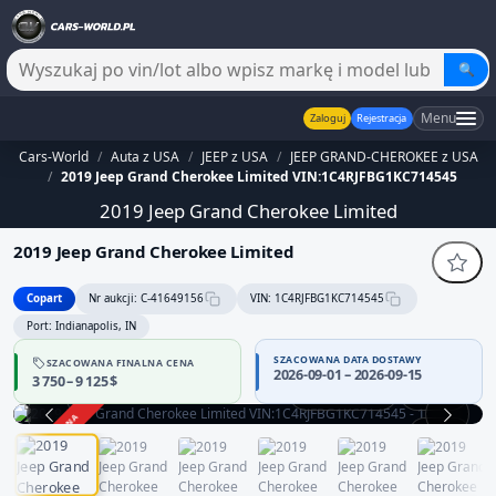
🔍
Menu
Zaloguj
Rejestracja
Cars-World
/
Auta z USA
/
JEEP z USA
/
JEEP GRAND-CHEROKEE z USA
/
2019 Jeep Grand Cherokee Limited VIN:1C4RJFBG1KC714545
2019 Jeep Grand Cherokee Limited
2019 Jeep Grand Cherokee Limited
Copart
Nr aukcji: C-41649156
VIN: 1C4RJFBG1KC714545
Port: Indianapolis, IN
SZACOWANA DATA DOSTAWY
SZACOWANA FINALNA CENA
2026-09-01 – 2026-09-15
3 750 – 9 125 $
Praca silnika
360°
ZAKOŃCZONA
1 / 13