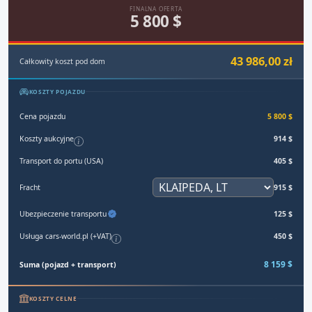
FINALNA OFERTA
5 800 $
43 986,00 zł
Całkowity koszt pod dom
KOSZTY POJAZDU
Cena pojazdu
5 800 $
Koszty aukcyjne
914 $
Transport do portu (USA)
405 $
Fracht
915 $
Ubezpieczenie transportu
125 $
Usługa cars-world.pl (+VAT)
450 $
8 159 $
Suma (pojazd + transport)
KOSZTY CELNE