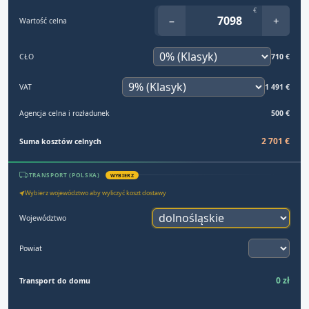
€
−
+
Wartość celna
CŁO
710 €
VAT
1 491 €
Agencja celna i rozładunek
500 €
2 701 €
Suma kosztów celnych
TRANSPORT (POLSKA)
WYBIERZ
Wybierz województwo aby wyliczyć koszt dostawy
Województwo
Powiat
0 zł
Transport do domu