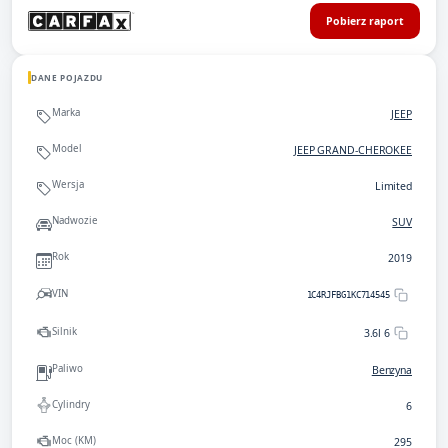
Pobierz raport
DANE POJAZDU
Marka
JEEP
Model
JEEP GRAND-CHEROKEE
Wersja
Limited
Nadwozie
SUV
Rok
2019
VIN
1C4RJFBG1KC714545
Silnik
3.6l 6
Paliwo
Benzyna
Cylindry
6
Moc (KM)
295