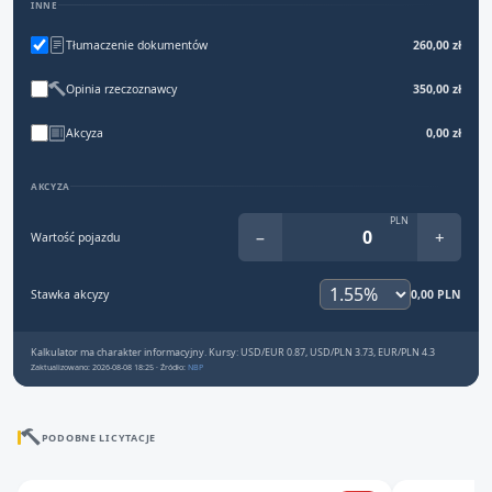
INNE
Tłumaczenie dokumentów
260,00 zł
Opinia rzeczoznawcy
350,00 zł
Akcyza
0,00 zł
AKCYZA
PLN
−
+
Wartość pojazdu
Stawka akcyzy
0,00 PLN
Kalkulator ma charakter informacyjny. Kursy: USD/EUR 0.87, USD/PLN 3.73, EUR/PLN 4.3
Zaktualizowano: 2026-08-08 18:25 · Źródło:
NBP
PODOBNE LICYTACJE