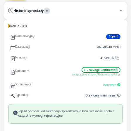
Historia sprzedaży
0
DANE AUKCJI
Dom aukcyjny
Copart
Data aukcji
2026-06-10 19:00
Nr aukcji
41649156
Il - Salvage Certificate
Dokument
Akceptacja na eksport / Rejestracja w Polsce
Sprzedawca
insurance
Typ aukcji
Brak ceny minimalnej
Pojazd pochodzi od zaufanego sprzedawcy, a tytuł własności spełnia
wszystkie wymogi rejestracyjne.