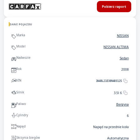
Pobierz raport
DANE POJAZDU
Marka
NISSAN
Model
NISSAN ALTIMA
Nadwozie
Sedan
Rok
2008
VIN
1N4BL21E38N403125
Silnik
3.5l 6
Paliwo
Benzyna
Cylindry
6
Napęd
Napęd na przednie koła
Skrzynia biegów
Automatyczna