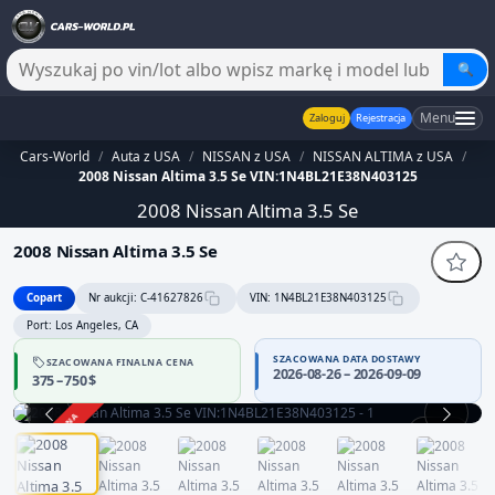
🔍
Menu
Zaloguj
Rejestracja
Cars-World
/
Auta z USA
/
NISSAN z USA
/
NISSAN ALTIMA z USA
/
2008 Nissan Altima 3.5 Se VIN:1N4BL21E38N403125
2008 Nissan Altima 3.5 Se
2008 Nissan Altima 3.5 Se
Copart
Nr aukcji: C-41627826
VIN: 1N4BL21E38N403125
Port: Los Angeles, CA
SZACOWANA DATA DOSTAWY
SZACOWANA FINALNA CENA
2026-08-26 – 2026-09-09
375 – 750 $
ZAKOŃCZONA
1 / 12