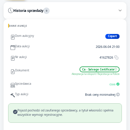
Historia sprzedaży
0
DANE AUKCJI
Dom aukcyjny
Copart
Data aukcji
2026-06-04 21:00
Nr aukcji
41627826
Ca - Salvage Certificate
Dokument
Akceptacja na eksport / Rejestracja w Polsce
Sprzedawca
csaa
Typ aukcji
Brak ceny minimalnej
Pojazd pochodzi od zaufanego sprzedawcy, a tytuł własności spełnia
wszystkie wymogi rejestracyjne.