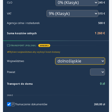
CŁO
245 €
VAT
515 €
Agencja celna i rozładunek
500 €
1 260 €
Suma kosztów celnych
TRANSPORT (POLSKA)
WYBIERZ
Wybierz województwo aby wyliczyć koszt dostawy
Województwo
Powiat
0 zł
Transport do domu
INNE
Tłumaczenie dokumentów
260,00 zł