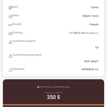
Kolor
Czarny
Status
Odpala i rusza
Kluczyki
Posiada
Przebieg
171 995,0 mil
(276 798,0 km)
Uszkodzenia główne
Tył
Uszkodzenia drugorzędne
Brak danych
Lokalizacja
HAYWARD, CA
LICYTACJA ZAKOŃCZONA
FINALNA OFERTA
350 $