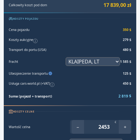
17 839,00 zł
Całkowity koszt pod dom
KOSZTY POJAZDU
Cena pojazdu
350 $
Koszty aukcyjne
279 $
Transport do portu (USA)
480 $
Fracht
1 585 $
Ubezpieczenie transportu
125 $
Usługa cars-world.pl (+VAT)
450 $
2 819 $
Suma (pojazd + transport)
KOSZTY CELNE
€
−
+
Wartość celna