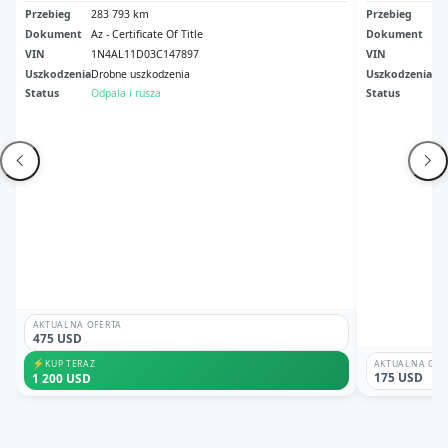
Przebieg
283 793 km
Przebieg
25
Dokument
Az - Certificate Of Title
Dokument
Pa 
VIN
1N4AL11D03C147897
VIN
1N
Uszkodzenia
Drobne uszkodzenia
Uszkodzenia
Pr
Status
Odpala i rusza
Status
Odp
AKTUALNA OFERTA
475 USD
⚡
KUP TERAZ
AKTUALNA OFE
175 USD
1 200 USD