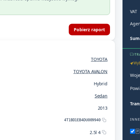
VAT
Agen
Pobierz raport
Suma
TR
TOYOTA
Wyb
TOYOTA AVALON
Woj
Hybrid
Powi
Sedan
Tran
2013
INNE
4T1BD1EB4DU009940
2.5l 4