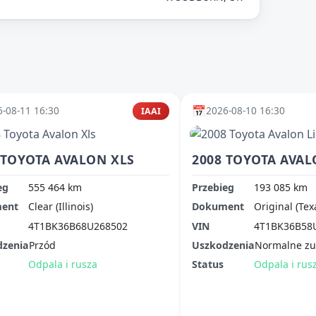
📅
-08-11 16:30
2026-08-10 16:30
IAAI
 TOYOTA AVALON XLS
2008 TOYOTA AVAL
eg
555 464 km
Przebieg
193 085 km
ent
Clear (Illinois)
Dokument
Original (Tex
4T1BK36B68U268502
VIN
4T1BK36B58
dzenia
Przód
Uszkodzenia
Normalne zu
Odpala i rusza
Status
Odpala i rus