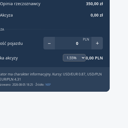
Opinia rzeczoznawcy
350,00 zł
Akcyza
0,00 zł
YZA
PLN
−
+
ość pojazdu
ka akcyzy
0,00 PLN
lator ma charakter informacyjny. Kursy: USD/EUR 0.87, USD/PLN
 EUR/PLN 4.31
izowano: 2026-08-05 18:25 · Źródło:
NBP