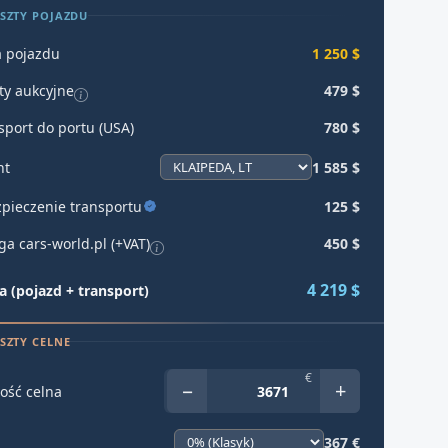
SZTY POJAZDU
 pojazdu
1 250 $
ty aukcyjne
479 $
sport do portu (USA)
780 $
ht
1 585 $
pieczenie transportu
125 $
ga cars-world.pl (+VAT)
450 $
4 219 $
 (pojazd + transport)
SZTY CELNE
€
−
+
ość celna
367 €