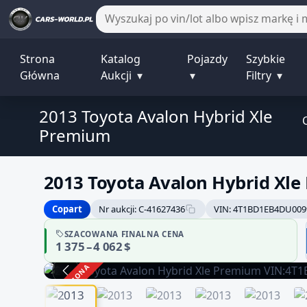
Strona
Katalog
Pojazdy
Szybkie
Główna
Aukcji
▾
▾
Filtry
▾
2013 Toyota Avalon Hybrid Xle
Premium
2013 Toyota Avalon Hybrid Xl
Copart
Nr aukcji: C-41627436
VIN: 4T1BD1EB4DU009
SZACOWANA FINALNA CENA
1 375 – 4 062 $
ZAKOŃCZONA