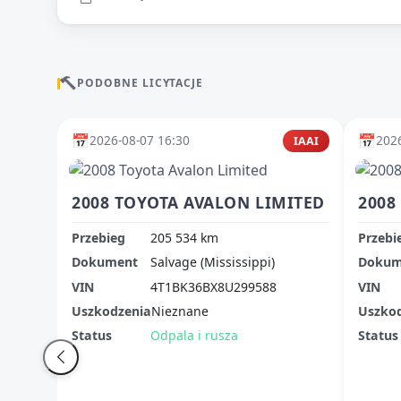
PODOBNE LICYTACJE
📅
📅
2026-08-07 16:30
2026
IAAI
2008 TOYOTA AVALON LIMITED
2008
Przebieg
205 534 km
Przebi
Dokument
Salvage (Mississippi)
Dokum
VIN
4T1BK36BX8U299588
VIN
Uszkodzenia
Nieznane
Uszko
Status
Odpala i rusza
Status