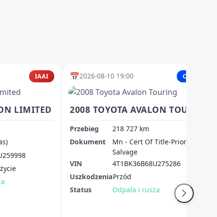
📅
2026-08-10 19:00
IAAI
Copart
ON LIMITED
2008 TOYOTA AVALON TOURING
Przebieg
218 727 km
as)
Dokument
Mn - Cert Of Title-Prior
Salvage
U259998
VIN
4T1BK36B68U275286
życie
Uszkodzenia
Przód
za
Status
Odpala i rusza