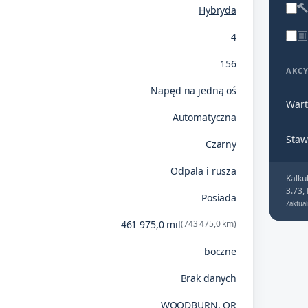
Hybryda
4
156
AKC
Napęd na jedną oś
Wart
Automatyczna
Staw
Czarny
Odpala i rusza
Kalku
3.73,
Posiada
Zaktual
461 975,0 mil
(743 475,0 km)
boczne
Brak danych
WOODBURN, OR