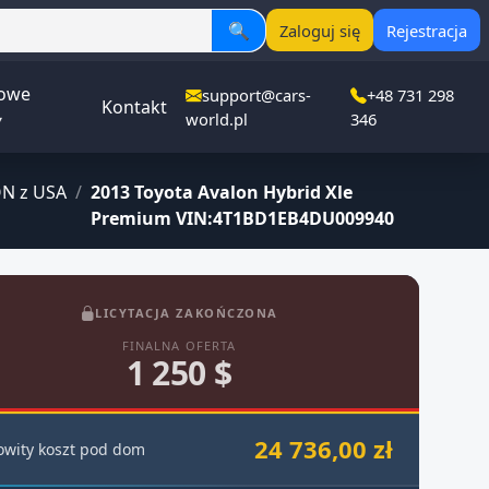
🔍
Zaloguj się
Rejestracja
owe
support@cars-
+48 731 298
Kontakt
▾
world.pl
346
N z USA
/
2013 Toyota Avalon Hybrid Xle
Premium VIN:4T1BD1EB4DU009940
LICYTACJA ZAKOŃCZONA
FINALNA OFERTA
1 250 $
24 736,00 zł
owity koszt pod dom