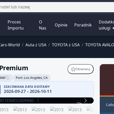
Proces
O
Dodatk
Opinie
Poradnik
Importu
Nas
usługi
Cars-World
/
Auta z USA
/
TOYOTA z USA
/
TOYOTA AVALO
e Premium
Obserwuj
940
Port: Los Angeles, CA
SZACOWANA DATA DOSTAWY
2026-09-27 – 2026-10-11
1 / 12
Całk