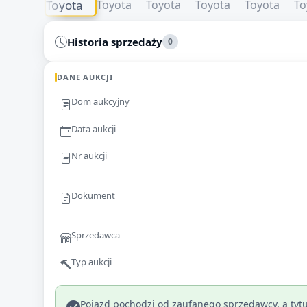
Historia sprzedaży
0
DANE AUKCJI
Dom aukcyjny
Data aukcji
Nr aukcji
Dokument
Sprzedawca
Typ aukcji
Pojazd pochodzi od zaufanego sprzedawcy, a tytu