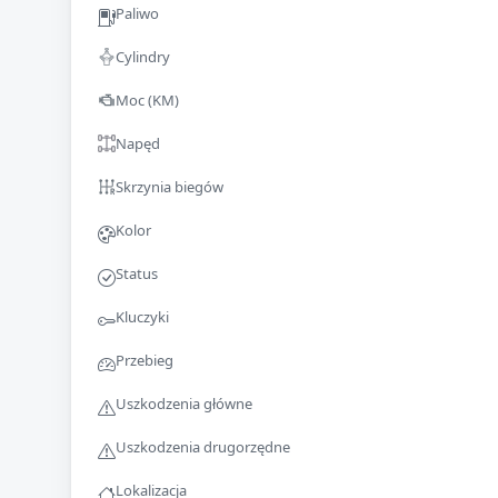
Paliwo
Cylindry
Moc (KM)
Napęd
Skrzynia biegów
Kolor
Status
Kluczyki
Przebieg
Uszkodzenia główne
Uszkodzenia drugorzędne
Lokalizacja