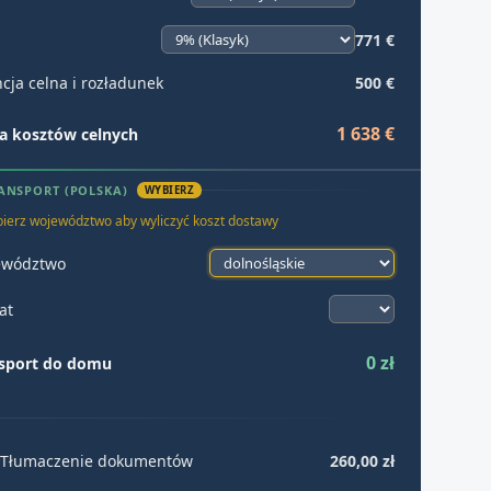
771 €
cja celna i rozładunek
500 €
1 638 €
 kosztów celnych
ANSPORT (POLSKA)
WYBIERZ
ierz województwo aby wyliczyć koszt dostawy
ewództwo
at
0 zł
sport do domu
Tłumaczenie dokumentów
260,00 zł