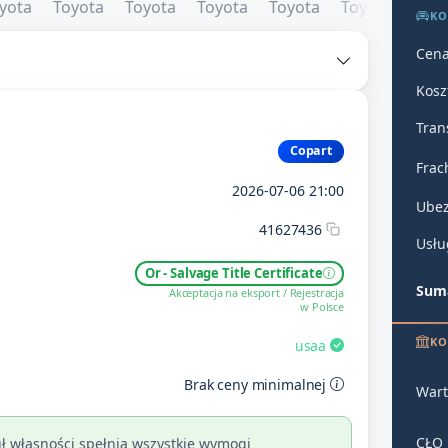
KO
Cena
Kosz
Tran
Copart
Frac
2026-07-06 21:00
Ubez
41627436
Usłu
Or - Salvage Title Certificate
Suma
Akceptacja na eksport / Rejestracja
w Polsce
KO
usaa
Brak ceny minimalnej
Wart
CŁO
ł własności spełnia wszystkie wymogi