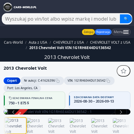
🔍
Menu
Zaloguj
Rejestracja
Cars-World
/
Auta z USA
/
CHEVROLET z USA
/
CHEVROLET VOLT z USA
/
2013 Chevrolet Volt VIN:1G1RH6E44DU136542
2013 Chevrolet Volt
2013 Chevrolet Volt
Copart
Nr aukcji: C-41626396
VIN: 1G1RH6E44DU136542
Port: Los Angeles, CA
SZACOWANA DATA DOSTAWY
SZACOWANA FINALNA CENA
2026-08-30 – 2026-09-13
750 – 1 875 $
ZAKOŃCZONA
1 / 12