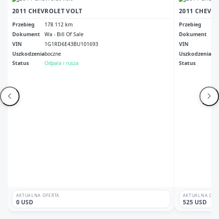
2011 CHEVROLET VOLT
2011 CHEVR
Przebieg
178 112 km
Przebieg
12
Dokument
Wa - Bill Of Sale
Dokument
Cle
VIN
1G1RD6E43BU101693
VIN
1G
Uszkodzenia
boczne
Uszkodzenia
No
Status
Odpala i rusza
Status
Odp
AKTUALNA OFERTA
AKTUALNA OFE
0 USD
525 USD