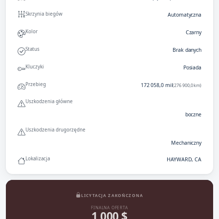
Skrzynia biegów
Automatyczna
Kolor
Czarny
Status
Brak danych
Kluczyki
Posiada
Przebieg
172 058,0 mil
(276 900,0 km)
Uszkodzenia główne
boczne
Uszkodzenia drugorzędne
Mechaniczny
Lokalizacja
HAYWARD, CA
LICYTACJA ZAKOŃCZONA
FINALNA OFERTA
1 000 $