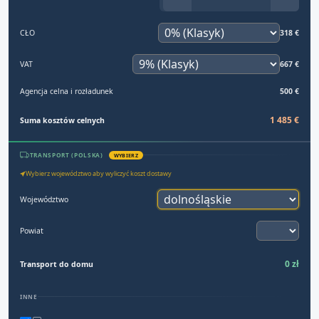
CŁO
318 €
VAT
667 €
Agencja celna i rozładunek
500 €
1 485 €
Suma kosztów celnych
TRANSPORT (POLSKA)
WYBIERZ
Wybierz województwo aby wyliczyć koszt dostawy
Województwo
Powiat
0 zł
Transport do domu
INNE