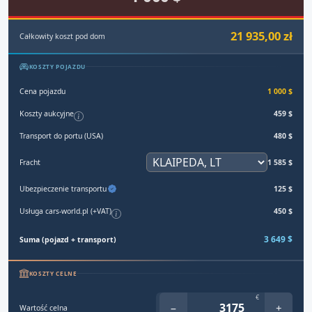
21 935,00 zł
Całkowity koszt pod dom
KOSZTY POJAZDU
Cena pojazdu
1 000 $
Koszty aukcyjne
459 $
Transport do portu (USA)
480 $
Fracht
1 585 $
Ubezpieczenie transportu
125 $
Usługa cars-world.pl (+VAT)
450 $
3 649 $
Suma (pojazd + transport)
KOSZTY CELNE
€
−
+
Wartość celna