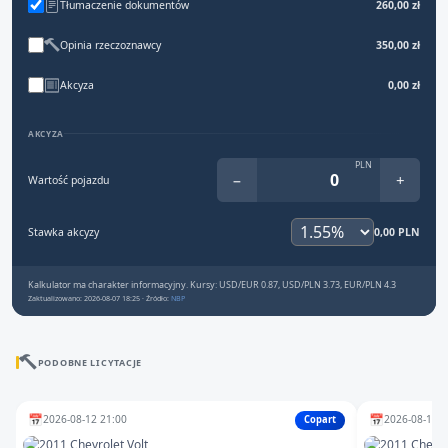
Tłumaczenie dokumentów
260,00 zł
Opinia rzeczoznawcy
350,00 zł
Akcyza
0,00 zł
AKCYZA
PLN
−
+
Wartość pojazdu
Stawka akcyzy
0,00 PLN
Kalkulator ma charakter informacyjny. Kursy: USD/EUR 0.87, USD/PLN 3.73, EUR/PLN 4.3
Zaktualizowano: 2026-08-07 18:25 · Źródło:
NBP
PODOBNE LICYTACJE
📅
📅
2026-08-12 21:00
2026-08-10 1
Copart