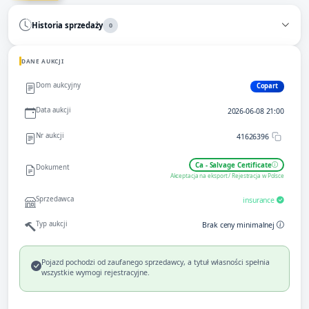
Historia sprzedaży
0
DANE AUKCJI
Dom aukcyjny
Copart
Data aukcji
2026-06-08 21:00
Nr aukcji
41626396
Ca - Salvage Certificate
Dokument
Akceptacja na eksport / Rejestracja w Polsce
Sprzedawca
insurance
Typ aukcji
Brak ceny minimalnej
Pojazd pochodzi od zaufanego sprzedawcy, a tytuł własności spełnia
wszystkie wymogi rejestracyjne.