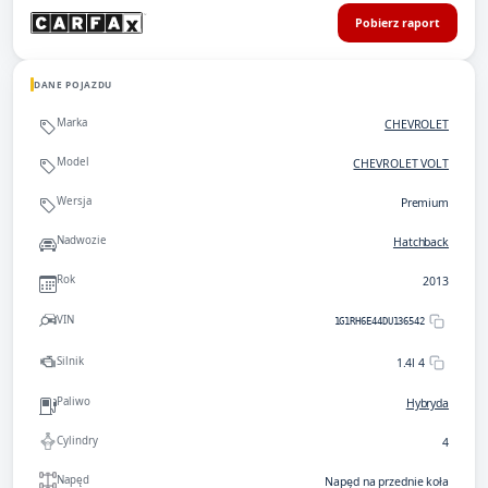
Pobierz raport
DANE POJAZDU
Marka
CHEVROLET
Model
CHEVROLET VOLT
Wersja
Premium
Nadwozie
Hatchback
Rok
2013
VIN
1G1RH6E44DU136542
Silnik
1.4l 4
Paliwo
Hybryda
Cylindry
4
Napęd
Napęd na przednie koła